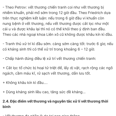
- Theo Petrov: vết thương chiến tranh coi như vết thương bị
nhiễm khuẩn, phải mổ sớm trong 12 giờ đầu. Theo Friedrich dựa
trên thực nghiệm kết luận: nếu trong 6 giờ đầu vi khuẩn còn
nung bệnh ở vết thương, nếu vết thương được cắt lọc như một
cái u và được khâu lại thì nó có thể khỏi theo ý định ban đầu.
Theo các nhà ngoại khoa Liên xô cũ không được khâu kín kì đầu.
- Tranh thủ xử trí kì đầu sớm. càng sớm càng tốt: trước 6 gìơ, nếu
có kháng sinh thì có thể xử trí trong khoảng 6 – 12 giờ.
- Chấp hành đúng điều lệ xử trí vết thương chiến tranh:
+ Cắt lọc tổ chức bị hoại tử triệt để, lấy dị vật, rạch rộng các ngõ
ngách, cầm máu kĩ, rử sạch vết thương, dẫn lưu tốt.
+ Không khâu kín kì đầu….
+ Dùng kháng sinh liều cao, tăng sức đề kháng…
2.4. Đặc điểm vết thương và nguyên tắc xử lí vết thương thời
bình
- Vết thương đa phần là do tai nạn giao thông.