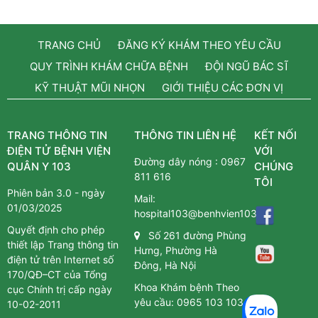
TRANG CHỦ
ĐĂNG KÝ KHÁM THEO YÊU CẦU
QUY TRÌNH KHÁM CHỮA BỆNH
ĐỘI NGŨ BÁC SĨ
KỸ THUẬT MŨI NHỌN
GIỚI THIỆU CÁC ĐƠN VỊ
TRANG THÔNG TIN
THÔNG TIN LIÊN HỆ
KẾT NỐI
ĐIỆN TỬ BỆNH VIỆN
VỚI
Đường dây nóng :
0967
QUÂN Y 103
CHÚNG
811 616
TÔI
Phiên bản 3.0 - ngày
Mail:
01/03/2025
hospital103@benhvien103.vn
Quyết định cho phép
Số 261 đường Phùng
thiết lập Trang thông tin
Hưng, Phường Hà
điện tử trên Internet số
Đông, Hà Nội
170/QĐ–CT của Tổng
Khoa Khám bệnh Theo
cục Chính trị cấp ngày
yêu cầu:
0965 103 103
10-02-2011