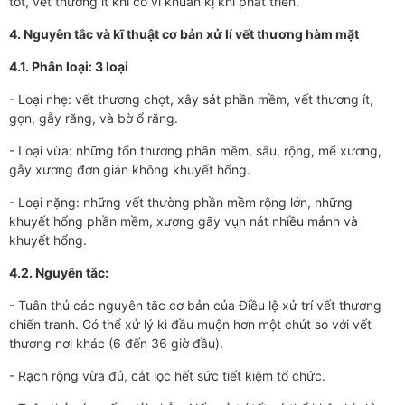
tốt, vết thương ít khi có vi khuẩn kị khí phát triển.
4. Nguyên tắc và kĩ thuật cơ bản xử lí vết thương hàm mặt
4.1. Phân loại: 3 loại
- Loại nhẹ: vết thương chợt, xây sát phần mềm, vết thương ít,
gọn, gẫy răng, và bờ ổ răng.
- Loại vừa: những tổn thương phần mềm, sâu, rộng, mể xương,
gẫy xương đơn giản không khuyết hổng.
- Loại nặng: những vết thường phần mềm rộng lớn, những
khuyết hổng phần mềm, xương gãy vụn nát nhiều mảnh và
khuyết hổng.
4.2. Nguyên tắc:
- Tuân thủ các nguyên tắc cơ bản của Điều lệ xử trí vết thương
chiến tranh. Có thể xử lý kì đầu muộn hơn một chút so với vết
thương nơi khác (6 đến 36 giờ đầu).
- Rạch rộng vừa đủ, cắt lọc hết sức tiết kiệm tổ chức.