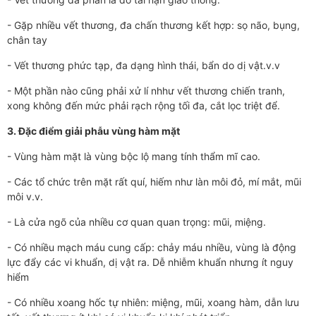
- Gặp nhiều vết thương, đa chấn thương kết hợp: sọ não, bụng,
chân tay
- Vết thương phức tạp, đa dạng hình thái, bẩn do dị vật.v.v
- Một phần nào cũng phải xử lí nhhư vết thương chiến tranh,
xong không đến mức phải rạch rộng tối đa, cắt lọc triệt để.
3. Đặc điểm giải phẫu vùng hàm mặt
- Vùng hàm mặt là vùng bộc lộ mang tính thẩm mĩ cao.
- Các tổ chức trên mặt rất quí, hiếm như làn môi đỏ, mí mắt, mũi
môi v.v.
- Là cửa ngõ của nhiều cơ quan quan trọng: mũi, miệng.
- Có nhiều mạch máu cung cấp: chảy máu nhiều, vùng là động
lực đẩy các vi khuẩn, dị vật ra. Dễ nhiễm khuẩn nhưng ít nguy
hiểm
- Có nhiều xoang hốc tự nhiên: miệng, mũi, xoang hàm, dẫn lưu