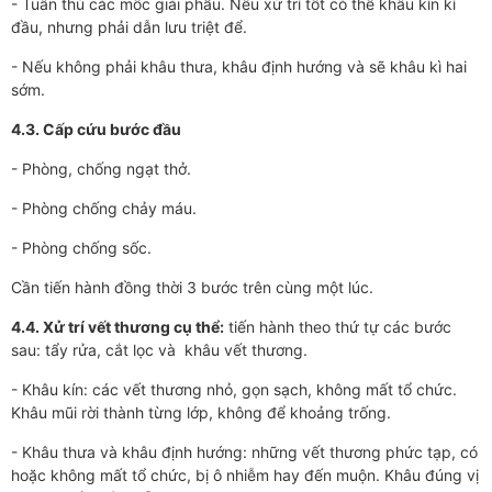
- Tuân thủ các mốc giải phẫu. Nếu xử trí tốt có thể khâu kín kì
đầu, nhưng phải dẫn lưu triệt để.
- Nếu không phải khâu thưa, khâu định hướng và sẽ khâu kì hai
sớm.
4.3. Cấp cứu bước đầu
- Phòng, chống ngạt thở.
- Phòng chống chảy máu.
- Phòng chống sốc.
Cần tiến hành đồng thời 3 bước trên cùng một lúc.
4.4. Xử trí vết thương cụ thể:
tiến hành theo thứ tự các bước
sau: tẩy rửa, cắt lọc và khâu vết thương.
- Khâu kín: các vết thương nhỏ, gọn sạch, không mất tổ chức.
Khâu mũi rời thành từng lớp, không để khoảng trống.
- Khâu thưa và khâu định hướng: những vết thương phức tạp, có
hoặc không mất tổ chức, bị ô nhiễm hay đến muộn. Khâu đúng vị