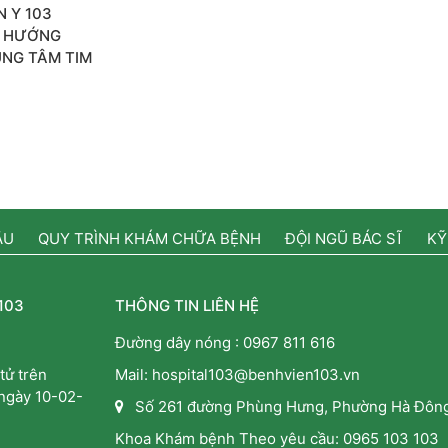
 Y 103
H HƯỚNG
UNG TÂM TIM
ẦU
QUY TRÌNH KHÁM CHỮA BỆNH
ĐỘI NGŨ BÁC SĨ
KỸ
103
THÔNG TIN LIÊN HỆ
Đường dây nóng :
0967 811 616
tử trên
Mail: hospital103@benhvien103.vn
 ngày 10-02-
Số 261 đường Phùng Hưng, Phường Hà Đông
Khoa Khám bệnh Theo yêu cầu:
0965 103 103