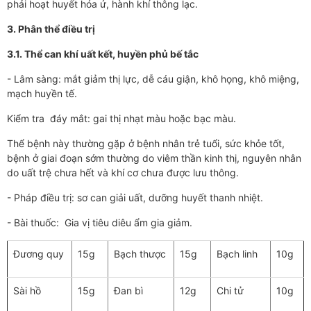
phải hoạt huyết hóa ứ, hành khí thông lạc.
3. Phân thể điều trị
3.1. Thể can khí uất kết, huyền phủ bế tắc
- Lâm sàng: mắt giảm thị lực, dễ cáu giận, khô họng, khô miệng,
mạch huyền tế.
Kiểm tra đáy mắt: gai thị nhạt màu hoặc bạc màu.
Thể bệnh này thường gặp ở bệnh nhân trẻ tuổi, sức khỏe tốt,
bệnh ở giai đoạn sớm thường do viêm thần kinh thị, nguyên nhân
do uất trệ chưa hết và khí cơ chưa được lưu thông.
- Pháp điều trị: sơ can giải uất, dưỡng huyết thanh nhiệt.
- Bài thuốc: Gia vị tiêu diêu ẩm gia giảm.
Đương quy
15g
Bạch thược
15g
Bạch linh
10g
Sài hồ
15g
Đan bì
12g
Chi tử
10g