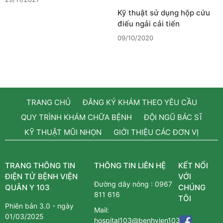
Kỹ thuật sử dụng hộp cứu
điếu ngải cải tiến
09/10/2020
TRANG CHỦ
ĐĂNG KÝ KHÁM THEO YÊU CẦU
QUY TRÌNH KHÁM CHỮA BỆNH
ĐỘI NGŨ BÁC SĨ
KỸ THUẬT MŨI NHỌN
GIỚI THIỆU CÁC ĐƠN VỊ
TRANG THÔNG TIN
THÔNG TIN LIÊN HỆ
KẾT NỐI
ĐIỆN TỬ BỆNH VIỆN
VỚI
Đường dây nóng :
0967
QUÂN Y 103
CHÚNG
811 616
TÔI
Phiên bản 3.0 - ngày
Mail:
01/03/2025
hospital103@benhvien103.vn