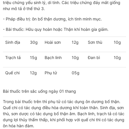
triệu chứng yếu sinh lý, di tinh. Các triệu chứng đáy mắt giống
như mô tả ở thể thứ 3.
- Pháp điều trị: ôn bổ thận dương, ích tinh minh mục.
- Bài thuốc: Hữu quy hoàn hoặc Thận khí hoàn gia giảm.
Sinh địa
30g
Hoài sơn
12g
Sơn thù
10g
Trạch tả
15g
Bạch linh
10g
Đan bì
10g
Quế chi
12g
Phụ tử
05g
Bài thuốc trên sắc uống ngày 01 thang
Trong bài thuốc trên thì phụ tử có tác dụng ôn dương bổ thận.
Quế chi có tác dụng điều hòa dương khí toàn thân. Sinh địa, sơn
thù, sơn dược có tác dụng bổ thận âm. Bạch linh, trạch tả có tác
dụng lợi thủy thẩm thấp, khi phối hợp với quế chi thì có tác dụng
ôn hóa hàn đàm.