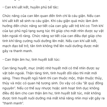
- Can khí uất kết, huyền phủ bế tắc:
Chức năng của can liên quan đến tình chí là cáu giận. Nếu can
khí uất kết sẽ sinh ra cáu giận. Khi cáu giận quá mức làm ảnh
hưởng đến chức năng sơ tiết của can gây uất trệ khí cơ. Tinh khí
của lục phủ ngũ tạng sung túc thì giúp cho mắt nhìn được sự vật
bên ngoài rõ ràng. Chức năng sơ tiết của can điều đạt giúp cho
tinh khí tăng cường nuôi dưỡng lên mắt. Nếu can khí uất kết,
mạch đạo bế trở, tân tinh không thể lên nuôi dưỡng được mắt
gây ra thanh manh.
- Can thận âm hư, tinh huyết bất túc:
Can tàng huyết, mục (mắt) nhờ huyết mới có thể nhìn được sự
vật bên ngoài. Thận tàng tinh, tinh huyết dồi dào thì mắt mới
sáng. Theo thuyết ngũ hành thì can thuộc mộc, thận thuộc thủy,
thủy và mộc có quan hệ tương sinh. Do vậy có câu “ất quý đồng
nguyên”. Nếu cơ thể suy nhược hoặc sinh hoạt tình dục không
điều độ làm cho can thận âm hư, tinh huyết bất túc, mắt không
được tinh huyết nuôi dưỡng mà mất khả năng nhìn mọi vật gây ra
“thanh manh”.