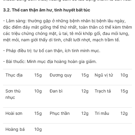
3.2. Thể can thận âm hư, tinh huyết bất túc
- Lâm sàng: thường gặp ở những bệnh nhân bị bệnh lâu ngày,
đặc điểm đáy mắt giống thể thứ nhất, toàn thân có thể kèm thêm
các triệu chứng chóng mặt, ù tai, tê mỏi khớp gối, đau mỏi lưng,
mệt mỏi, nam giới thấy di tinh, chất lưỡi nhợt, mạch trầm tế.
- Pháp điều trị: tư bổ can thận, ích tinh minh mục.
- Bài thuốc: Minh mục địa hoàng hoàn gia giảm.
Thục địa
15g
Đương quy
15g
Ngũ vị tử
10g
Sơn thù
10g
Đan bì
12g
Trạch tả
15g
nhục
Hoài sơn
15g
Phục thần
12g
Tri mẫu
12g
Hoàng bá
10g