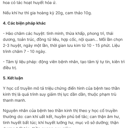
hoa có tác hoạt huyết hóa ứ.
Nếu khí hư thì gia hoàng kỳ 20g, cam thảo 10g.
4. Các biện pháp khác
- Hào châm các huyệt: tình minh, thừa khấp, phong trì, thái
dương, toản trúc, đồng tử liêu, hợp cốc, nội quan... Mỗi lần chọn
2-3 huyệt, ngày một lần, thời gian lưu kim từ 10 - 15 phút. Liệu
trình châm 7 - 10 ngày.
- Tâm lý liệu pháp: động viên bệnh nhân, tạo tâm lý tự tin, kiên trì
điều trị.
5. Kết luận
Y học cổ truyền mô tả triệu chứng điển hình của bệnh teo thần
kinh thị là quá trình suy giảm thị lực dần dần, thuộc phạm trù
thanh manh.
Nguyên nhân của bệnh teo thần kinh thị theo y học cổ truyền
thường do: can khí uất kết, huyền phủ bế tắc; can thận âm hư,
tinh huyết bất túc; khí huyết lưỡng hư, mục vô sở dưỡng; thận