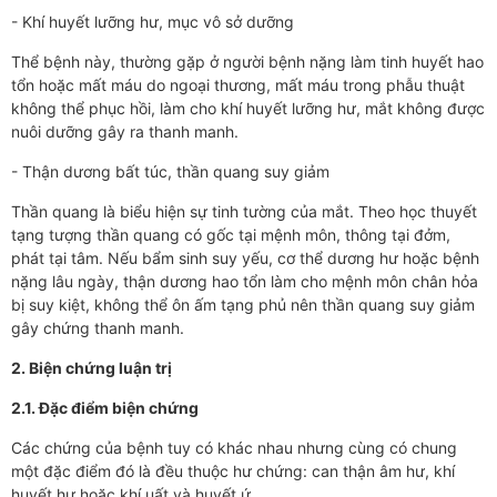
- Khí huyết lưỡng hư, mục vô sở dưỡng
Thể bệnh này, thường gặp ở người bệnh nặng làm tinh huyết hao
tổn hoặc mất máu do ngoại thương, mất máu trong phẫu thuật
không thể phục hồi, làm cho khí huyết lưỡng hư, mắt không được
nuôi dưỡng gây ra thanh manh.
- Thận dương bất túc, thần quang suy giảm
Thần quang là biểu hiện sự tinh tường của mắt. Theo học thuyết
tạng tượng thần quang có gốc tại mệnh môn, thông tại đởm,
phát tại tâm. Nếu bẩm sinh suy yếu, cơ thể dương hư hoặc bệnh
nặng lâu ngày, thận dương hao tổn làm cho mệnh môn chân hỏa
bị suy kiệt, không thể ôn ấm tạng phủ nên thần quang suy giảm
gây chứng thanh manh.
2. Biện chứng luận trị
2.1. Đặc điểm biện chứng
Các chứng của bệnh tuy có khác nhau nhưng cùng có chung
một đặc điểm đó là đều thuộc hư chứng: can thận âm hư, khí
huyết hư hoặc khí uất và huyết ứ.