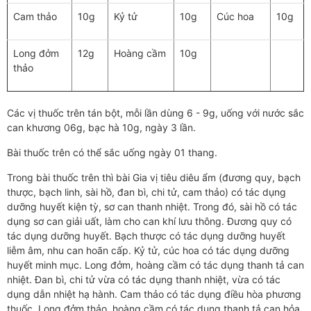
Cam thảo
10g
Kỷ tử
10g
Cúc hoa
10g
Long đởm
12g
Hoàng cầm
10g
thảo
Các vị thuốc trên tán bột, mỗi lần dùng 6 - 9g, uống với nước sắc
can khương 06g, bạc hà 10g, ngày 3 lần.
Bài thuốc trên có thể sắc uống ngày 01 thang.
Trong bài thuốc trên thì bài Gia vị tiêu diêu ẩm (đương quy, bạch
thược, bạch linh, sài hồ, đan bì, chi tử, cam thảo) có tác dụng
dưỡng huyết kiện tỳ, sơ can thanh nhiệt. Trong đó, sài hồ có tác
dụng sơ can giải uất, làm cho can khí lưu thông. Đương quy có
tác dụng dưỡng huyết. Bạch thược có tác dụng dưỡng huyết
liễm âm, nhu can hoãn cấp. Kỷ tử, cúc hoa có tác dụng dưỡng
huyết minh mục. Long đởm, hoàng cầm có tác dụng thanh tả can
nhiệt. Đan bì, chi tử vừa có tác dụng thanh nhiệt, vừa có tác
dụng dẫn nhiệt hạ hành. Cam thảo có tác dụng điều hòa phương
thuốc. Long đởm thảo, hoàng cầm có tác dụng thanh tả can hỏa.