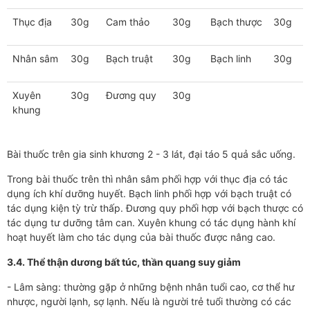
Thục địa
30g
Cam thảo
30g
Bạch thược
30g
Nhân sâm
30g
Bạch truật
30g
Bạch linh
30g
Xuyên
30g
Đương quy
30g
khung
Bài thuốc trên gia sinh khương 2 - 3 lát, đại táo 5 quả sắc uống.
Trong bài thuốc trên thì nhân sâm phối hợp với thục địa có tác
dụng ích khí dưỡng huyết. Bạch linh phối hợp với bạch truật có
tác dụng kiện tỳ trừ thấp. Đương quy phối hợp với bạch thược có
tác dụng tư dưỡng tâm can. Xuyên khung có tác dụng hành khí
hoạt huyết làm cho tác dụng của bài thuốc được nâng cao.
3.4. Thể thận dương bất túc, thần quang suy giảm
- Lâm sàng: thường gặp ở những bệnh nhân tuổi cao, cơ thể hư
nhược, người lạnh, sợ lạnh. Nếu là người trẻ tuổi thường có các