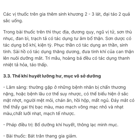
Các vị thuốc trên gia thêm sinh khương 2 - 3 lát, đại táo 2 quả
sắc uống.
Trong bài thuốc trên thì thục địa, đương quy, ngũ vị tử, sơn thù
nhục, đan bì, trạch tả có tác dụng tư âm bổ thận. Sơn dược có
tác dụng bổ khí, kiện tỳ. Phục thần có tác dụng an thần, sinh
tinh. Sài hồ có tác dụng thăng dương, đưa tinh khí của can thận
lên nuôi dưỡng mắt. Tri mẫu, hoàng bá đều có tác dụng thanh
nhiệt tả hỏa, táo thấp.
3.3. Thể khí huyết lưỡng hư, mục vô sở dưỡng
- Lâm sàng: thường gặp ở những bệnh nhân bị chấn thương
nặng, hoặc bệnh lâu cơ thể suy nhược, có thể biểu hiện ở sắc
mặt nhợt, người mệt mỏi, chán ăn, hồi hộp, mất ngủ. Đáy mắt có
thể thấy gai thị bạc màu, mao mạch võng mạc nhỏ và nhạt
màu,chất lưỡi nhạt, mạch tế nhược.
- Pháp điều trị: Bổ dưỡng khí huyết, thông lạc minh mục.
- Bài thuốc: Bát trân thang gia giảm.