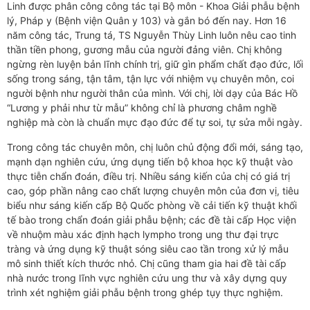
Linh được phân công công tác tại Bộ môn - Khoa Giải phẫu bệnh
lý, Pháp y (Bệnh viện Quân y 103) và gắn bó đến nay. Hơn 16
năm công tác, Trung tá, TS Nguyễn Thùy Linh luôn nêu cao tinh
thần tiền phong, gương mẫu của người đảng viên. Chị không
ngừng rèn luyện bản lĩnh chính trị, giữ gìn phẩm chất đạo đức, lối
sống trong sáng, tận tâm, tận lực với nhiệm vụ chuyên môn, coi
người bệnh như người thân của mình. Với chị, lời dạy của Bác Hồ
“Lương y phải như từ mẫu” không chỉ là phương châm nghề
nghiệp mà còn là chuẩn mực đạo đức để tự soi, tự sửa mỗi ngày.
Trong công tác chuyên môn, chị luôn chủ động đổi mới, sáng tạo,
mạnh dạn nghiên cứu, ứng dụng tiến bộ khoa học kỹ thuật vào
thực tiễn chẩn đoán, điều trị. Nhiều sáng kiến của chị có giá trị
cao, góp phần nâng cao chất lượng chuyên môn của đơn vị, tiêu
biểu như sáng kiến cấp Bộ Quốc phòng về cải tiến kỹ thuật khối
tế bào trong chẩn đoán giải phẫu bệnh; các đề tài cấp Học viện
về nhuộm màu xác định hạch lympho trong ung thư đại trực
tràng và ứng dụng kỹ thuật sóng siêu cao tần trong xử lý mẫu
mô sinh thiết kích thước nhỏ. Chị cũng tham gia hai đề tài cấp
nhà nước trong lĩnh vực nghiên cứu ung thư và xây dựng quy
trình xét nghiệm giải phẫu bệnh trong ghép tụy thực nghiệm.