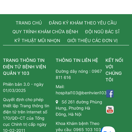
TRANG CHỦ
ĐĂNG KÝ KHÁM THEO YÊU CẦU
QUY TRÌNH KHÁM CHỮA BỆNH
ĐỘI NGŨ BÁC SĨ
KỸ THUẬT MŨI NHỌN
GIỚI THIỆU CÁC ĐƠN VỊ
TRANG THÔNG TIN
THÔNG TIN LIÊN HỆ
KẾT NỐI
ĐIỆN TỬ BỆNH VIỆN
VỚI
Đường dây nóng :
0967
QUÂN Y 103
CHÚNG
811 616
TÔI
Phiên bản 3.0 - ngày
Mail:
01/03/2025
hospital103@benhvien103.vn
Quyết định cho phép
Số 261 đường Phùng
thiết lập Trang thông tin
Hưng, Phường Hà
điện tử trên Internet số
Đông, Hà Nội
170/QĐ–CT của Tổng
Khoa Khám bệnh Theo
cục Chính trị cấp ngày
yêu cầu:
0965 103 103
10-02-2011