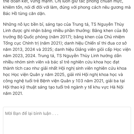
thể đoàn kết, vững mạnh. Chị luôn giữ tác phong chuẩn mực,
khiêm tốn, nói đi đôi với làm, đúng với phong cách nêu gương mà
Bác Hồ từng căn dặn.
Những nỗ lực bền bỉ, sáng tạo của Trung tá, TS Nguyễn Thùy
Linh được ghi nhận bằng nhiều phần thưởng: Bằng khen của Bộ
trưởng Bộ Quốc phòng (năm 2017); bằng khen của Chủ nhiệm
Tổng cục Chính trị (năm 2021); danh hiệu Chiến sĩ thi đua cơ sở
năm 2013, 2024 và 2025; danh hiệu Giảng viên giỏi cấp Học viện
năm 2023, 2024. Trung tá, TS Nguyễn Thùy Linh hướng dẫn
nhiều nhóm sinh viên và bác sĩ trẻ nghiên cứu khoa học đạt
thành tích cao như giải nhất Hội nghị sinh viên nghiên cứu khoa
học Học viện Quân y năm 2025, giải nhì Hội nghị khoa học và
công nghệ tuổi trẻ Bệnh viện Quân y 103 năm 2021, giải ba tại
Hội thao kỹ thuật sáng tạo tuổi trẻ ngành y tế khu vực Hà Nội
năm 2021.