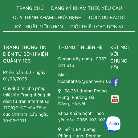
TRANG CHỦ
ĐĂNG KÝ KHÁM THEO YÊU CẦU
QUY TRÌNH KHÁM CHỮA BỆNH
ĐỘI NGŨ BÁC SĨ
KỸ THUẬT MŨI NHỌN
GIỚI THIỆU CÁC ĐƠN VỊ
TRANG THÔNG TIN
THÔNG TIN LIÊN HỆ
KẾT NỐI
ĐIỆN TỬ BỆNH VIỆN
VỚI
Đường dây nóng :
0967
QUÂN Y 103
CHÚNG
811 616
TÔI
Phiên bản 3.0 - ngày
Mail:
01/03/2025
hospital103@benhvien103.vn
Quyết định cho phép
Số 261 đường Phùng
thiết lập Trang thông tin
Hưng, Phường Hà
điện tử trên Internet số
Đông, Hà Nội
170/QĐ–CT của Tổng
Khoa Khám bệnh Theo
cục Chính trị cấp ngày
yêu cầu:
0965 103 103
10-02-2011
Số 158A đường
Phùng Hưng, Phường