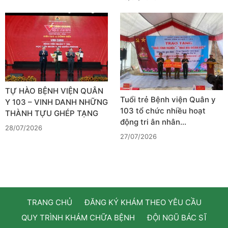
TỰ HÀO BỆNH VIỆN QUÂN
Tuổi trẻ Bệnh viện Quân y
Y 103 – VINH DANH NHỮNG
103 tổ chức nhiều hoạt
THÀNH TỰU GHÉP TẠNG
động tri ân nhân…
28/07/2026
27/07/2026
TRANG CHỦ
ĐĂNG KÝ KHÁM THEO YÊU CẦU
QUY TRÌNH KHÁM CHỮA BỆNH
ĐỘI NGŨ BÁC SĨ