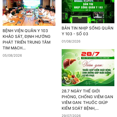
BẢN TIN NHỊP SỐNG QUÂN
BỆNH VIỆN QUÂN Y 103
Y 103 - SỐ 03
KHẢO SÁT, ĐỊNH HƯỚNG
01/08/2026
PHÁT TRIỂN TRUNG TÂM
TIM MẠCH…
05/08/2026
28.7 NGÀY THẾ GIỚI
PHÒNG, CHỐNG VIÊM GAN
VIÊM GAN: THUỐC GIÚP
KIỂM SOÁT BỆNH,…
29/07/2026