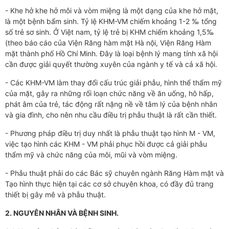
- Khe hở khe hở môi và vòm miệng là một dạng của khe hở mặt,
là một bệnh bẩm sinh. Tỷ lệ KHM-VM chiếm khoảng 1-2 ‰ tổng
số trẻ sơ sinh. Ở Việt nam, tỷ lệ trẻ bị KHM chiếm khoảng 1,5‰
(theo báo cáo của Viện Răng hàm mặt Hà nội, Viện Răng Hàm
mặt thành phố Hồ Chí Minh. Đây là loại bệnh lý mang tính xã hội
cần được giải quyết thường xuyên của ngành y tế và cả xã hội.
- Các KHM-VM làm thay đổi cấu trúc giải phẫu, hình thể thẩm mỹ
của mặt, gây ra những rối loạn chức năng về ăn uống, hô hấp,
phát âm của trẻ, tác động rất nặng nề về tâm lý của bệnh nhân
và gia đình, cho nên nhu cầu điều trị phẫu thuật là rất cần thiết.
- Phương pháp điều trị duy nhất là phẫu thuật tạo hình M - VM,
việc tạo hình các KHM - VM phải phục hồi được cả giải phẫu
thẩm mỹ và chức năng của môi, mũi và vòm miệng.
- Phẫu thuật phải do các Bác sỹ chuyên ngành Răng Hàm mặt và
Tạo hình thực hiện tại các cơ sở chuyên khoa, có đầy đủ trang
thiết bị gây mê và phẫu thuật.
2. NGUYÊN NHÂN VÀ BỆNH SINH.