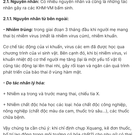
2.1. Nguyên nhân:
Có nhiều nguyên nhân và cũng là những tác
nhân gây ra các KHM-VM bẩm sinh.
2.1.1. Nguyên nhân từ bên ngoài:
- Nhiễm trùng:
trong giai đoạn 3 tháng đầu khi người mẹ mang
thai bị nhiễm virus (nhất là nhiễm virus cúm), nhiễm khuẩn.
Cơ chế tác động của vi khuẩn, virus các em đã được học qua
chương trình của vi sinh vật. Bên cạnh đó, khi bị nhiễm virus, vi
khuẩn nhiệt độ cơ thể người mẹ tăng (lại là một yếu tố vật lí)
cũng tác động lại lên thai nhi, gây rối loạn và ngăn cản quá trình
phát triển của bào thai ở vùng hàm mặt.
- Do tác nhân lý hóa:
+ Nhiễm xạ trong và trước mang thai, chiếu tia X.
+ Nhiễm chất độc hóa học các loại: hóa chất độc công nghiệp,
nông nghiệp (chất độc màu da cam, thuốc trừ sâu...), các thuốc
chữa bệnh.
Vậy chúng ta cần chú ý: khi chỉ định chụp Xquang, kê đơn thuốc,
bố trí lao động trong môi trường có hóa chất?) cho phụ nữ có thai