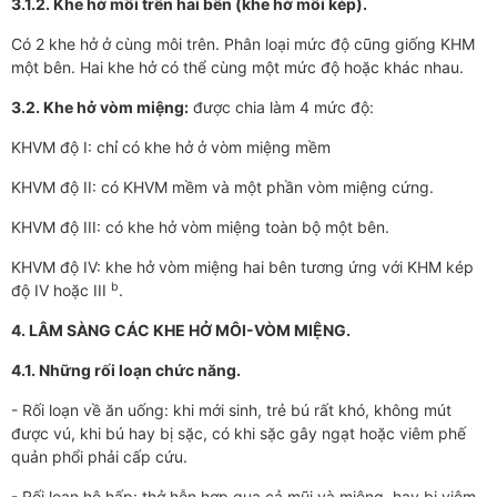
3.1.2. Khe hở môi trên hai bên (khe hở môi kép).
Có 2 khe hở ở cùng môi trên. Phân loại mức độ cũng giống KHM
một bên. Hai khe hở có thể cùng một mức độ hoặc khác nhau.
3.2. Khe hở vòm miệng:
được chia làm 4 mức độ:
KHVM độ I: chỉ có khe hở ở vòm miệng mềm
KHVM độ II: có KHVM mềm và một phần vòm miệng cứng.
KHVM độ III: có khe hở vòm miệng toàn bộ một bên.
KHVM độ IV: khe hở vòm miệng hai bên tương ứng với KHM kép
b
độ IV hoặc III
.
4. LÂM SÀNG CÁC KHE HỞ MÔI-VÒM MIỆNG.
4.1. Những rối loạn chức năng.
- Rối loạn về ăn uống: khi mới sinh, trẻ bú rất khó, không mút
được vú, khi bú hay bị sặc, có khi sặc gây ngạt hoặc viêm phế
quản phổi phải cấp cứu.
- Rối loạn hô hấp: thở hỗn hợp qua cả mũi và miệng, hay bị viêm