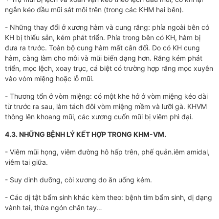
ngắn kéo đầu mũi sát môi trên (trong các KHM hai bên).
- Những thay đổi ở xương hàm và cung răng: phía ngoài bên có
KH bị thiểu sản, kém phát triển. Phía trong bên có KH, hàm bị
đưa ra trước. Toàn bộ cung hàm mất cân đối. Do có KH cung
hàm, càng làm cho môi và mũi biến dạng hơn. Răng kém phát
triển, mọc lệch, xoay trục, cá biệt có trường hợp răng mọc xuyên
vào vòm miệng hoặc lỗ mũi.
- Thương tổn ở vòm miệng: có một khe hở ở vòm miệng kéo dài
từ trước ra sau, làm tách đôi vòm miệng mềm và lưỡi gà. KHVM
thông lên khoang mũi, các xương cuốn mũi bị viêm phì đại.
4.3. NHỮNG BỆNH LÝ KẾT HỢP TRONG KHM-VM.
- Viêm mũi họng, viêm đường hô hấp trên, phế quản.iêm amidal,
viêm tai giữa.
- Suy dinh dưỡng, còi xương do ăn uống kém.
- Các dị tật bẩm sinh khác kèm theo: bệnh tim bẩm sinh, dị dạng
vành tai, thừa ngón chân tay…