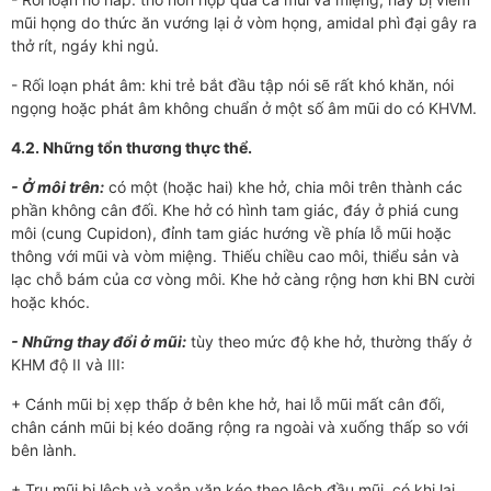
mũi họng do thức ăn vướng lại ở vòm họng, amidal phì đại gây ra
thở rít, ngáy khi ngủ.
- Rối loạn phát âm: khi trẻ bắt đầu tập nói sẽ rất khó khăn, nói
ngọng hoặc phát âm không chuẩn ở một số âm mũi do có KHVM.
4.2. Những tổn thương thực thể.
- Ở môi trên:
có một (hoặc hai) khe hở, chia môi trên thành các
phần không cân đối. Khe hở có hình tam giác, đáy ở phiá cung
môi (cung Cupidon), đỉnh tam giác hướng về phía lỗ mũi hoặc
thông với mũi và vòm miệng. Thiếu chiều cao môi, thiểu sản và
lạc chỗ bám của cơ vòng môi. Khe hở càng rộng hơn khi BN cười
hoặc khóc.
- Những thay đổi ở mũi:
tùy theo mức độ khe hở, thường thấy ở
KHM độ II và III:
+ Cánh mũi bị xẹp thấp ở bên khe hở, hai lỗ mũi mất cân đối,
chân cánh mũi bị kéo doãng rộng ra ngoài và xuống thấp so với
bên lành.
+ Trụ mũi bị lệch và xoắn vặn kéo theo lệch đầu mũi, có khi lại