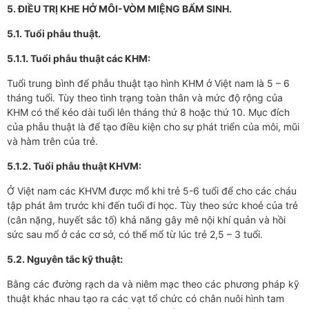
5. ĐIỀU TRỊ KHE HỞ MÔI-VÒM MIỆNG BẨM SINH.
5.1. Tuổi phẫu thuật.
5.1.1. Tuổi phẫu thuật các KHM:
Tuổi trung bình để phẫu thuật tạo hình KHM ở Việt nam là 5 – 6
tháng tuổi. Tùy theo tình trạng toàn thân và mức độ rộng của
KHM có thể kéo dài tuổi lên tháng thứ 8 hoặc thứ 10. Mục đích
của phẫu thuật là để tạo điều kiện cho sự phát triển của môi, mũi
và hàm trên của trẻ.
5.1.2. Tuổi phẫu thuật KHVM:
Ở Việt nam các KHVM được mổ khi trẻ 5-6 tuổi để cho các cháu
tập phát âm trước khi đến tuổi đi học. Tùy theo sức khoẻ của trẻ
(cân nặng, huyết sắc tố) khả năng gây mê nội khí quản và hồi
sức sau mổ ở các cơ sở, có thể mổ từ lúc trẻ 2,5 – 3 tuổi.
5.2. Nguyên tắc kỹ thuật:
Bằng các đường rạch da và niêm mạc theo các phương pháp kỹ
thuật khác nhau tạo ra các vạt tổ chức có chân nuôi hình tam