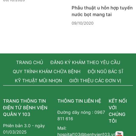
Phẫu thuật u hỗn hợp tuyến
nước bọt mang tai
09/10/2020
TRANG CHỦ
ĐĂNG KÝ KHÁM THEO YÊU CẦU
QUY TRÌNH KHÁM CHỮA BỆNH
ĐỘI NGŨ BÁC SĨ
KỸ THUẬT MŨI NHỌN
GIỚI THIỆU CÁC ĐƠN VỊ
TRANG THÔNG TIN
THÔNG TIN LIÊN HỆ
KẾT NỐI
ĐIỆN TỬ BỆNH VIỆN
VỚI
Đường dây nóng :
0967
QUÂN Y 103
CHÚNG
811 616
TÔI
Phiên bản 3.0 - ngày
Mail:
01/03/2025
hospital103@benhvien103.vn