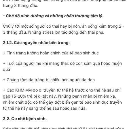
trong 3 tháng đầu.
- Chế độ dinh dưỡng và những chấn thương tâm lý.
Chú ý tới một số người có thai hay bị nôn, ăn uống kém trong 2 -
3 tháng đầu. Những stress lớn tác động đến thai phụ.
2.1.2. Các nguyên nhân bên trong:
+ Tình trạng không hoàn chỉnh của tế bào sinh dục
+ Tuổi của người mẹ khi mang thai: có con sớm quá hoặc muộn
quá
+ Chủng tộc: da trắng bị nhiều hơn người da đen
+ Các KHM-VM do di truyền từ thế hệ trước cho thế hệ sau chỉ
gặp 15-20% trẻ bị dị tật này. Những bệnh nhân bị nhiễm xạ,
nhiễm chất độc có thể gây đột biến gen tế bào sinh dục truyền
từ thế hệ này sang thế hệ sau hoặc sau nữa.
2.2. Cơ chế bệnh sinh.
Có nhiều thuyết giải thích sự hình thành KHM-VM trong quá trình