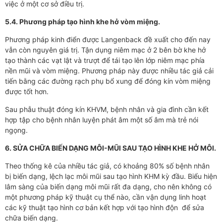
việc ở một cơ sở điều trị.
5.4. Phương pháp tạo hình khe hở vòm miệng.
Phương pháp kinh điển được Langenback đề xuất cho đến nay
vẫn còn nguyên giá trị. Tận dụng niêm mạc ở 2 bên bờ khe hở
tạo thành các vạt lật và trượt để tái tạo lên lớp niêm mạc phía
nền mũi và vòm miệng. Phương pháp này được nhiều tác giả cải
tiến bằng các đường rạch phụ bổ xung để đóng kín vòm miệng
được tốt hơn.
Sau phẫu thuật đóng kín KHVM, bệnh nhân và gia đình cần kết
hợp tập cho bệnh nhân luyện phát âm một số âm mà trẻ nói
ngọng.
6. SỬA CHỮA BIẾN DẠNG MÔI-MŨI SAU TẠO HÌNH KHE HỞ MÔI.
Theo thống kê của nhiều tác giả, có khoảng 80% số bệnh nhân
bị biến dạng, lệch lạc môi mũi sau tạo hình KHM kỳ đầu. Biểu hiện
lâm sàng của biến dạng môi mũi rất đa dạng, cho nên không có
một phương pháp kỹ thuật cụ thể nào, cần vận dụng linh hoạt
các kỹ thuật tạo hình cơ bản kết hợp với tạo hình độn để sửa
chữa biến dạng.