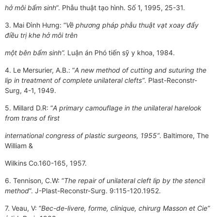
hở môi bẩm sinh
”. Phẫu thuật tạo hình. Số 1, 1995, 25-31.
3. Mai Đình Hưng: “
Về phương pháp phẫu thuật vạt xoay đẩy
điều trị khe hở môi trên
một bên bẩm sinh”.
Luận án Phó tiến sỹ y khoa, 1984.
4. Le Mersurier, A.B.: “
A new method of cutting and suturing the
lip in treatment of complete unilateral clefts”
. Plast-Reconstr-
Surg, 4-1, 1949.
5. Millard D.R: “
A primary camouflage in the unilateral harelook
from trans of first
international congress of plastic surgeons, 1955”
. Baltimore, The
William &
Wilkins Co.160-165, 1957.
6. Tennison, C.W: “
The repair of unilateral cleft lip by the stencil
method
”. J-Plast-Reconstr-Surg. 9:115-120.1952.
7. Veau, V: “
Bec-de-livere, forme, clinique, chirurg Masson et Cie”