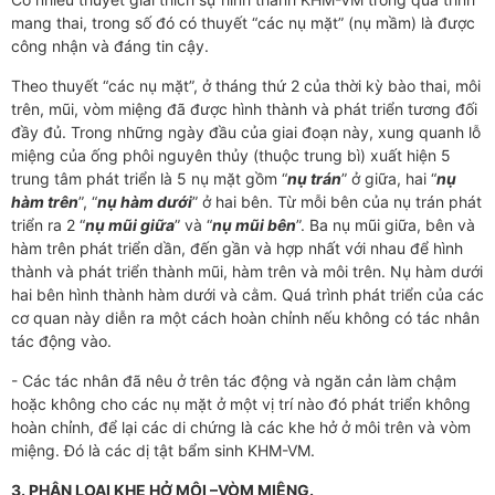
mang thai, trong số đó có thuyết “các nụ mặt” (nụ mầm) là được
công nhận và đáng tin cậy.
Theo thuyết “các nụ mặt”, ở tháng thứ 2 của thời kỳ bào thai, môi
trên, mũi, vòm miệng đã được hình thành và phát triển tương đối
đầy đủ. Trong những ngày đầu của giai đoạn này, xung quanh lỗ
miệng của ống phôi nguyên thủy (thuộc trung bì) xuất hiện 5
trung tâm phát triển là 5 nụ mặt gồm “
nụ trán
” ở giữa, hai “
nụ
hàm trên
”, “
nụ hàm dưới
” ở hai bên. Từ mỗi bên của nụ trán phát
triển ra 2 “
nụ mũi giữa
” và “
nụ mũi bên
”. Ba nụ mũi giữa, bên và
hàm trên phát triển dần, đến gần và hợp nhất với nhau để hình
thành và phát triển thành mũi, hàm trên và môi trên. Nụ hàm dưới
hai bên hình thành hàm dưới và cằm. Quá trình phát triển của các
cơ quan này diễn ra một cách hoàn chỉnh nếu không có tác nhân
tác động vào.
- Các tác nhân đã nêu ở trên tác động và ngăn cản làm chậm
hoặc không cho các nụ mặt ở một vị trí nào đó phát triển không
hoàn chỉnh, để lại các di chứng là các khe hở ở môi trên và vòm
miệng. Đó là các dị tật bẩm sinh KHM-VM.
3. PHÂN LOẠI KHE HỞ MÔI –VÒM MIỆNG.