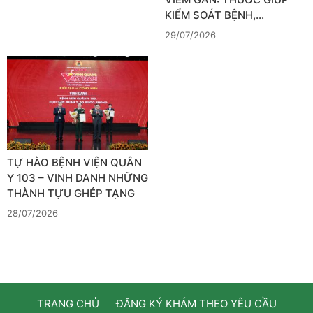
KIỂM SOÁT BỆNH,…
29/07/2026
TỰ HÀO BỆNH VIỆN QUÂN
Y 103 – VINH DANH NHỮNG
THÀNH TỰU GHÉP TẠNG
28/07/2026
TRANG CHỦ
ĐĂNG KÝ KHÁM THEO YÊU CẦU