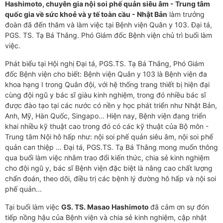
Hashimoto, chuyên gia nội soi phế quản siêu âm - Trung tâm
quốc gia về sức khoẻ và y tế toàn cầu - Nhật Bản
làm trưởng
đoàn đã đến thăm và làm việc tại Bệnh viện Quân y 103. Đại tá,
PGS. TS. Tạ Bá Thắng. Phó Giám đốc Bệnh viện chủ trì buổi làm
việc.
Phát biểu tại Hội nghị Đại tá, PGS.TS. Tạ Bá Thắng, Phó Giám
đốc Bệnh viện cho biết: Bệnh viện Quân y 103 là Bệnh viện đa
khoa hạng I trong Quân đội, với hệ thống trang thiết bị hiện đại
cùng đội ngũ y bác sĩ giàu kinh nghiệm, trong đó nhiều bác sĩ
được đào tạo tại các nước có nền y học phát triển như Nhật Bản,
Anh, Mỹ, Hàn Quốc, Singapo… Hiện nay, Bệnh viện đang triển
khai nhiều kỹ thuật cao trong đó có các kỹ thuật của Bộ môn -
Trung tâm Nội hô hấp như: nội soi phế quản siêu âm, nội soi phế
quản can thiệp … Đại tá, PGS.TS. Tạ Bá Thắng mong muốn thông
qua buổi làm việc nhằm trao đổi kiến thức, chia sẻ kinh nghiệm
cho đội ngũ y, bác sĩ Bệnh viện đặc biệt là nâng cao chất lượng
chẩn đoán, theo dõi, điều trị các bệnh lý đường hô hấp và nội soi
phế quản...
Tại buổi làm việc
GS. TS. Masao Hashimoto
đã cảm ơn sự đón
tiếp nồng hậu của Bệnh viện và chia sẻ kinh nghiệm, cập nhật