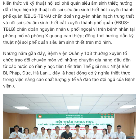
kiến thức về kỹ thuật nội soi phế quản siêu âm sinh thiết; hướng
dẫn thực hiện kỹ thuật nội soi siêu âm sinh thiết hút xuyên thành
phế quản (EBUS-TBNA) chẩn đoán nguyên nhân hạch trung thất
và nội soi siêu âm sinh thiết cắt xuyên thành phế quản (EBUS-
TBLB) chẩn đoán nguyên nhân u phổi ngoại vi trên bệnh nhân tại
phòng mổ và phòng X quang can thiệp; đồng thời hướng dẫn kỹ
thuật nội soi phế quản siêu âm sinh thiết trên mô hình.
Những năm gần đây, Bệnh viện Quân y 103 thường xuyên tổ
chức trao đổi chuyên môn với những chuyên gia hàng đầu đến
từ các nước có nền y học tiên tiến trên Thế giới như: Nhật Bản,
Bỉ, Pháp, Đức, Hà Lan… đây là hoạt động có ý nghĩa thiết thực
trong việc nâng cao chất lượng y tế và đào tạo đội ngũ của Bệnh
viện./.