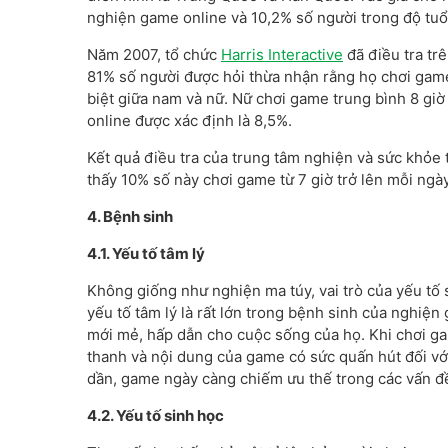
nghiện game online và 10,2% số người trong độ tuổ
Năm 2007, tổ chức
Harris Interactive
đã điều tra tr
81% số người được hỏi thừa nhận rằng họ chơi game 
biệt giữa nam và nữ. Nữ chơi game trung bình 8 giờ
online được xác định là 8,5%.
Kết quả điều tra của trung tâm nghiện và sức khỏe 
thấy 10% số này chơi game từ 7 giờ trở lên mỗi ngày
4. Bệnh sinh
4.1. Yếu tố tâm lý
Không giống như nghiện ma túy, vai trò của yếu tố 
yếu tố tâm lý là rất lớn trong bệnh sinh của nghiệ
mới mẻ, hấp dẫn cho cuộc sống của họ. Khi chơi ga
thanh và nội dung của game có sức quấn hút đối vớ
dần, game ngày càng chiếm ưu thế trong các vấn đ
4.2. Yếu tố sinh học