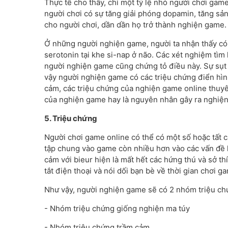
Thực tế cho thấy, chỉ một tỷ lệ nhỏ người chơi gam
người chơi có sự tăng giải phóng dopamin, tăng sản
cho người chơi, dần dần họ trở thành nghiện game.
Ở những người nghiện game, người ta nhận thấy có 
serotonin tại khe si-nap ở não. Các xét nghiệm tìm
người nghiện game cũng chứng tỏ điều này. Sự sụt 
vậy người nghiện game có các triệu chứng điển hình
cảm, các triệu chứng của nghiện game online thuyên
của nghiện game hay là nguyên nhân gây ra nghiện
5. Triệu chứng
Người chơi game online có thể có một số hoặc tất c
tập chung vào game còn nhiều hơn vào các vấn đề k
cảm với bieur hiện là mất hết các hứng thú và sở thí
tắt điện thoại và nói dối bạn bè về thời gian chơi g
Như vậy, người nghiện game sẽ có 2 nhóm triệu ch
- Nhóm triệu chứng giống nghiện ma túy
- Nhóm triệu chứng trầm cảm