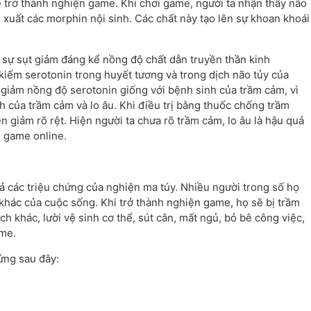
e trở thành nghiện game. Khi chơi game, người ta nhận thấy não
 xuất các morphin nội sinh. Các chất này tạo lên sự khoan khoái
sự sụt giảm đáng kể nồng độ chất dẫn truyền thần kinh
 kiếm serotonin trong huyết tương và trong dịch não tủy của
giảm nồng độ serotonin giống với bệnh sinh của trầm cảm, vì
 của trầm cảm và lo âu. Khi điều trị bằng thuốc chống trầm
 giảm rõ rệt. Hiện người ta chưa rõ trầm cảm, lo âu là hậu quả
 game online.
ả các triệu chứng của nghiện ma túy. Nhiều người trong số họ
hác của cuộc sống. Khi trở thành nghiện game, họ sẽ bị trầm
ch khác, lười vệ sinh cơ thể, sút cân, mất ngủ, bỏ bê công việc,
ame.
ứng sau đây: