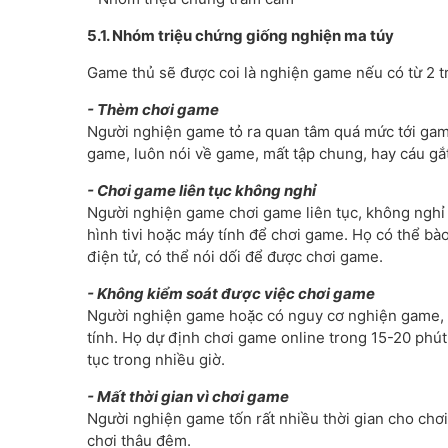
5.1. Nhóm triệu chứng giống nghiện ma túy
Game thủ sẽ được coi là nghiện game nếu có từ 2 tr
- Thèm chơi game
Người nghiện game tỏ ra quan tâm quá mức tới gam
game, luôn nói về game, mất tập chung, hay cáu gắ
- Chơi game liên tục không nghỉ
Người nghiện game chơi game liên tục, không nghỉ t
hình tivi hoặc máy tính để chơi game. Họ có thể bào
điện tử, có thể nói dối để được chơi game.
- Không kiểm soát được việc chơi game
Người nghiện game hoặc có nguy cơ nghiện game, 
tính. Họ dự định chơi game online trong 15-20 phú
tục trong nhiều giờ.
- Mất thời gian vì chơi game
Người nghiện game tốn rất nhiều thời gian cho chơ
chơi thâu đêm.