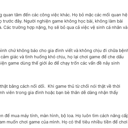
ng quan tâm đến các công việc khác. Họ bỏ mặc các mối quan hệ
 họ trước đây. Người nghiện game không học bài, không làm bài
. Các trường hợp nặng, họ sẽ bỏ qua cả việc vệ sinh cá nhân và
ình chứ không báo cho gia đình viết và không chịu đi chữa bện
 cảm giác và tình huống khó chịu, họ lại chơi game để che dấu
hiện game dùng thế giới ảo để chạy trốn các vấn đề nảy sinh
thật bằng cách nối dối. Khi game thủ từ chối nói thật về thời
ành viên trong gia đình hoặc bạn bè thân dễ dàng nhận thấy
ền để mua máy tính, màn hình, bộ loa. Họ luôn tìm cách nâng cấ
m muốn chơi game của mình. Họ có thể tiêu nhiều tiền để chơi