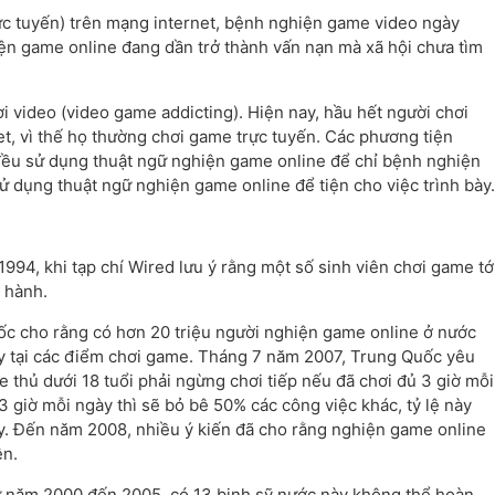
rực tuyến) trên mạng internet, bệnh nghiện game video ngày
iện game online đang dần trở thành vấn nạn mà xã hội chưa tìm
i video (video game addicting). Hiện nay, hầu hết người chơi
t, vì thế họ thường chơi game trực tuyến. Các phương tiện
t) đều sử dụng thuật ngữ nghiện game online để chỉ bệnh nghiện
ử dụng thuật ngữ nghiện game online để tiện cho việc trình bày.
994, khi tạp chí Wired lưu ý rằng một số sinh viên chơi game tớ
 hành.
c cho rằng có hơn 20 triệu người nghiện game online ở nước
y tại các điểm chơi game. Tháng 7 năm 2007, Trung Quốc yêu
thủ dưới 18 tuổi phải ngừng chơi tiếp nếu đã chơi đủ 3 giờ mỗi
 giờ mỗi ngày thì sẽ bỏ bê 50% các công việc khác, tỷ lệ này
y. Đến năm 2008, nhiều ý kiến đã cho rằng nghiện game online
ên.
từ năm 2000 đến 2005, có 13 binh sỹ nước này không thể hoàn