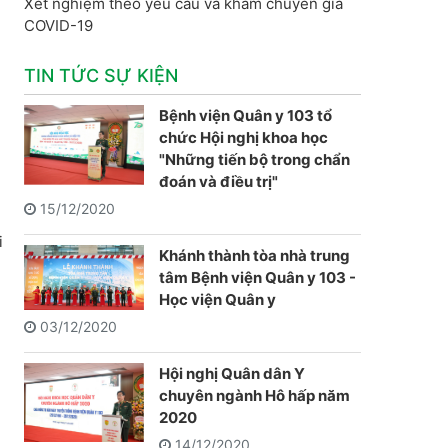
Xét nghiệm theo yêu cầu và khám chuyên gia
COVID-19
TIN TỨC SỰ KIỆN
Bệnh viện Quân y 103 tổ
chức Hội nghị khoa học
"Những tiến bộ trong chẩn
đoán và điều trị"
15/12/2020
i
Khánh thành tòa nhà trung
tâm Bệnh viện Quân y 103 -
Học viện Quân y
03/12/2020
Hội nghị Quân dân Y
chuyên ngành Hô hấp năm
2020
14/12/2020