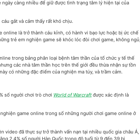
 ngày càng nhiều để giữ được tình trạng tâm lý hiện tại của
 cáu gắt và cảm thấy rất khó chịu.
online là trở thành cáu kỉnh, có hành vi bạo lực hoặc bị ức chế
hững trẻ em nghiện game sẽ khóc lóc đòi chơi game, không ngủ
ine trong bảng phân loại bệnh tâm thần của tổ chức y tế thế
 nhưng các nhà tâm thần học trên thế giới đều thừa nhận sự tồn
 này có những đặc điểm của nghiện ma túy, và trầm cảm.
 số người chơi trò chơi
World of Warcraft
được xác định là
i nghiện game online trong số những người chơi game online ở
n video đã thực sự trở thành vấn nạn tại nhiều quốc gia châu Á,
rằng 2,4% số người Hàn Quốc trong độ tuổi từ 9 đến 39 bị