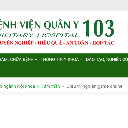
HÁM, CHỮA BỆNH
THÔNG TIN Y KHOA
ĐÀO TẠO, NGHIÊN C
 ngành Nội khoa
Tâm thần
Điều trị nghiện game online