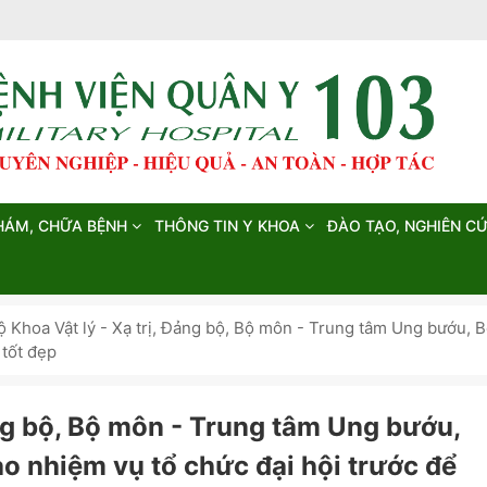
HÁM, CHỮA BỆNH
THÔNG TIN Y KHOA
ĐÀO TẠO, NGHIÊN C
ộ Khoa Vật lý - Xạ trị, Đảng bộ, Bộ môn - Trung tâm Ung bướu, 
 tốt đẹp
ảng bộ, Bộ môn - Trung tâm Ung bướu,
o nhiệm vụ tổ chức đại hội trước để