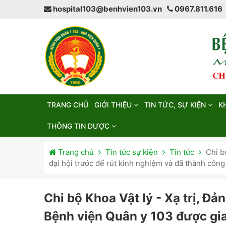
hospital103@benhvien103.vn
0967.811.616
TRANG CHỦ
GIỚI THIỆU
TIN TỨC, SỰ KIỆN
K
THÔNG TIN DƯỢC
Trang chủ
Tin tức sự kiện
Tin tức
Chi b
đại hội trước để rút kinh nghiệm và đã thành công
Chi bộ Khoa Vật lý - Xạ trị, Đ
Bệnh viện Quân y 103 được gia