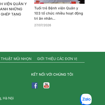
H VIỆN QUÂN Y
Tuổi trẻ Bệnh viện Quân y
 DANH NHỮNG
103 tổ chức nhiều hoạt động
 GHÉP TẠNG
tri ân nhân…
27/07/2026
 THUẬT MŨI NHỌN
GIỚI THIỆU CÁC ĐƠN VỊ
KẾT NỐI VỚI CHÚNG TÔI
, Hà Nội