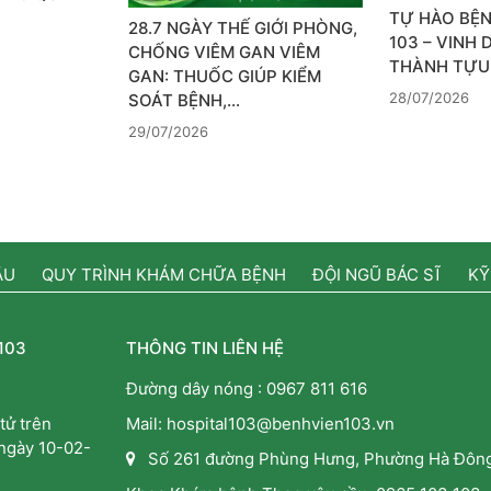
TỰ HÀO BỆN
28.7 NGÀY THẾ GIỚI PHÒNG,
103 – VINH
CHỐNG VIÊM GAN VIÊM
THÀNH TỰU
GAN: THUỐC GIÚP KIỂM
28/07/2026
SOÁT BỆNH,…
29/07/2026
ẦU
QUY TRÌNH KHÁM CHỮA BỆNH
ĐỘI NGŨ BÁC SĨ
KỸ
103
THÔNG TIN LIÊN HỆ
Đường dây nóng :
0967 811 616
tử trên
Mail: hospital103@benhvien103.vn
 ngày 10-02-
Số 261 đường Phùng Hưng, Phường Hà Đông