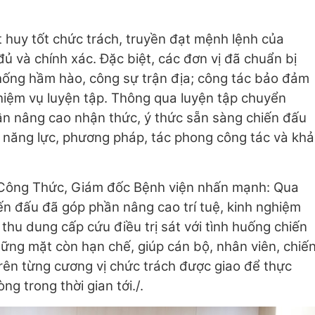
 huy tốt chức trách, truyền đạt mệnh lệnh của
ủ và chính xác. Đặc biệt, các đơn vị đã chuẩn bị
hống hầm hào, công sự trận địa; công tác bảo đảm
nhiệm vụ luyện tập. Thông qua luyện tập chuyển
ần nâng cao nhận thức, ý thức sẵn sàng chiến đấu
ện năng lực, phương pháp, tác phong công tác và khả
g Công Thức, Giám đốc Bệnh viện nhấn mạnh: Qua
ến đấu đã góp phần nâng cao trí tuệ, kinh nghiệm
thu dung cấp cứu điều trị sát với tình huống chiến
những mặt còn hạn chế, giúp cán bộ, nhân viên, chiế
rên từng cương vị chức trách được giao để thực
g trong thời gian tới./.