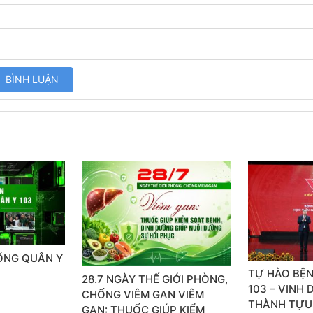
SỐNG QUÂN Y
TỰ HÀO BỆN
28.7 NGÀY THẾ GIỚI PHÒNG,
103 – VINH
CHỐNG VIÊM GAN VIÊM
THÀNH TỰU
GAN: THUỐC GIÚP KIỂM