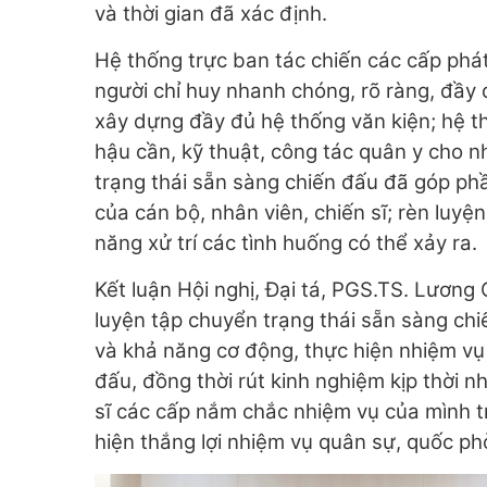
và thời gian đã xác định.
Hệ thống trực ban tác chiến các cấp phát
người chỉ huy nhanh chóng, rõ ràng, đầy đ
xây dựng đầy đủ hệ thống văn kiện; hệ t
hậu cần, kỹ thuật, công tác quân y cho 
trạng thái sẵn sàng chiến đấu đã góp ph
của cán bộ, nhân viên, chiến sĩ; rèn luy
năng xử trí các tình huống có thể xảy ra.
Kết luận Hội nghị, Đại tá, PGS.TS. Lươn
luyện tập chuyển trạng thái sẵn sàng chi
và khả năng cơ động, thực hiện nhiệm vụ 
đấu, đồng thời rút kinh nghiệm kịp thời 
sĩ các cấp nắm chắc nhiệm vụ của mình t
hiện thắng lợi nhiệm vụ quân sự, quốc phòn