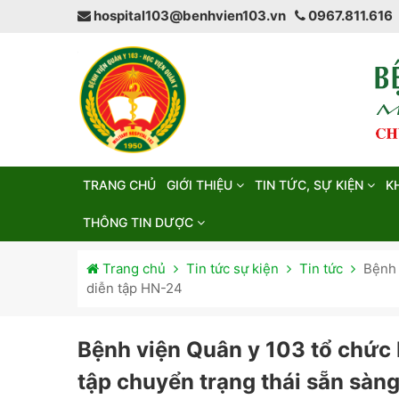
hospital103@benhvien103.vn
0967.811.616
TRANG CHỦ
GIỚI THIỆU
TIN TỨC, SỰ KIỆN
K
THÔNG TIN DƯỢC
Trang chủ
Tin tức sự kiện
Tin tức
Bệnh 
diễn tập HN-24
Bệnh viện Quân y 103 tổ chức 
tập chuyển trạng thái sẵn sàn