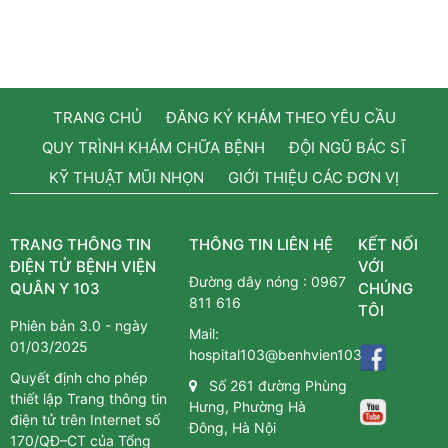
TRANG CHỦ
ĐĂNG KÝ KHÁM THEO YÊU CẦU
QUY TRÌNH KHÁM CHỮA BỆNH
ĐỘI NGŨ BÁC SĨ
KỸ THUẬT MŨI NHỌN
GIỚI THIỆU CÁC ĐƠN VỊ
TRANG THÔNG TIN
THÔNG TIN LIÊN HỆ
KẾT NỐI
ĐIỆN TỬ BỆNH VIỆN
VỚI
Đường dây nóng :
0967
QUÂN Y 103
CHÚNG
811 616
TÔI
Phiên bản 3.0 - ngày
Mail:
01/03/2025
hospital103@benhvien103.vn
Quyết định cho phép
Số 261 đường Phùng
thiết lập Trang thông tin
Hưng, Phường Hà
điện tử trên Internet số
Đông, Hà Nội
170/QĐ–CT của Tổng