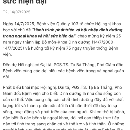
sức hiện đại”
T2, 14/07/2025
Ngày 14/7/2025, Bệnh viện Quân y 103 tổ chức Hội nghị khoa
học với chủ đề
“Hành trình phát triển và hội nhập dinh dưỡng
trong ngoại khoa và hồi sức hiện đại”
chào mừng kỷ niệm 25
năm ngày thành lập Bộ môn-Khoa Dinh dưỡng (14/7/2000-
14/7/2025) và hướng tới kỷ niệm 75 ngày truyền thống Bệnh
viện.
Đến dự Hội nghị có Đại tá, PGS.TS. Tạ Bá Thắng, Phó Giám đốc
Bệnh viện cùng các đại biểu các bệnh viện trong và ngoài quân
đội.
Phát biểu khai mạc Hội nghị, Đại tá, PGS.TS. Tạ Bá Thắng, Phó
Giám đốc Bệnh viện cho biết: Dinh dưỡng là nhu cầu sống còn
của cơ thể. Việc cung cấp các chất dinh dưỡng đầy đủ với chất
lượng tốt và thành phần cân đối là rất cần thiết để duy trì sự
sống, hoạt động và phát triển của con người. Khi cơ thể bị bệnh,
đặc biệt là các bệnh lý ngoại khoa, đòi hỏi can thiệp trực tiếp
dẫn tới tình trạng sang chấn cả về thể lực và tinh thần. Ở những
người bệnh suy dinh dưỡng trước phẫu thuật, vết mổ chậm liền