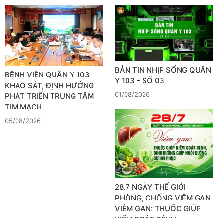
BẢN TIN NHỊP SỐNG QUÂN
BỆNH VIỆN QUÂN Y 103
Y 103 - SỐ 03
KHẢO SÁT, ĐỊNH HƯỚNG
01/08/2026
PHÁT TRIỂN TRUNG TÂM
TIM MẠCH…
05/08/2026
28.7 NGÀY THẾ GIỚI
PHÒNG, CHỐNG VIÊM GAN
VIÊM GAN: THUỐC GIÚP