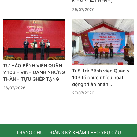
KIỂM SOÁT BỆNH,…
29/07/2026
TỰ HÀO BỆNH VIỆN QUÂN
Tuổi trẻ Bệnh viện Quân y
Y 103 – VINH DANH NHỮNG
103 tổ chức nhiều hoạt
THÀNH TỰU GHÉP TẠNG
động tri ân nhân…
28/07/2026
27/07/2026
TRANG CHỦ
ĐĂNG KÝ KHÁM THEO YÊU CẦU