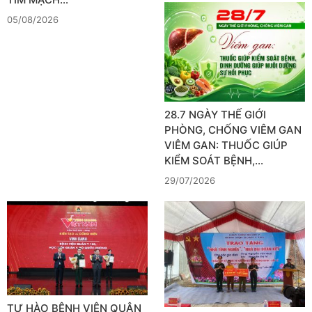
05/08/2026
28.7 NGÀY THẾ GIỚI
PHÒNG, CHỐNG VIÊM GAN
VIÊM GAN: THUỐC GIÚP
KIỂM SOÁT BỆNH,…
29/07/2026
TỰ HÀO BỆNH VIỆN QUÂN