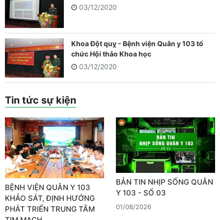
03/12/2020
Khoa Đột quỵ - Bệnh viện Quân y 103 tổ
chức Hội thảo Khoa học
03/12/2020
Tin tức sự kiện
BẢN TIN NHỊP SỐNG QUÂN
BỆNH VIỆN QUÂN Y 103
Y 103 - SỐ 03
KHẢO SÁT, ĐỊNH HƯỚNG
01/08/2026
PHÁT TRIỂN TRUNG TÂM
TIM MẠCH…