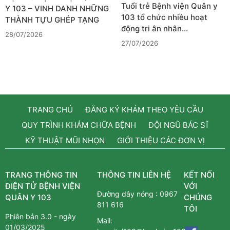
Tuổi trẻ Bệnh viện Quân y
Y 103 – VINH DANH NHỮNG
103 tổ chức nhiều hoạt
THÀNH TỰU GHÉP TẠNG
động tri ân nhân…
28/07/2026
27/07/2026
TRANG CHỦ
ĐĂNG KÝ KHÁM THEO YÊU CẦU
QUY TRÌNH KHÁM CHỮA BỆNH
ĐỘI NGŨ BÁC SĨ
KỸ THUẬT MŨI NHỌN
GIỚI THIỆU CÁC ĐƠN VỊ
TRANG THÔNG TIN
THÔNG TIN LIÊN HỆ
KẾT NỐI
ĐIỆN TỬ BỆNH VIỆN
VỚI
Đường dây nóng :
0967
QUÂN Y 103
CHÚNG
811 616
TÔI
Phiên bản 3.0 - ngày
Mail:
01/03/2025