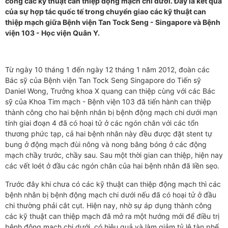
công các kỹ thuật can thiệp động mạch chi dưới. Đây là kết quả
của sự hợp tác quốc tế trong chuyển giao các kỹ thuật can
thiệp mạch giữa Bệnh viện Tan Tock Seng - Singapore và Bệnh
viện 103 - Học viện Quân Y.
Từ ngày 10 tháng 1 đến ngày 12 tháng 1 năm 2012, đoàn các
Bác sỹ của Bệnh viện Tan Tock Seng Singapore do Tiến sỹ
Daniel Wong, Trưởng khoa X quang can thiệp cùng với các Bác
sỹ của Khoa Tim mạch - Bệnh viện 103 đã tiến hành can thiệp
thành công cho hai bệnh nhân bị bệnh động mạch chi dưới mạn
tính giai đoạn 4 đã có hoại tử ở các ngón chân với các tổn
thương phức tạp, cả hai bệnh nhân này đều được đặt stent tự
bung ở động mạch đùi nông và nong bằng bóng ở các động
mạch chầy trước, chầy sau. Sau một thời gian can thiệp, hiện nay
các vết loét ở đầu các ngón chân của hai bệnh nhân đã liền sẹo.
Trước đây khi chưa có các kỹ thuật can thiệp động mạch thì các
bệnh nhân bị bệnh động mạch chi dưới nếu đã có hoại tử ở đầu
chi thường phải cắt cụt. Hiện nay, nhờ sự áp dụng thành công
các kỹ thuật can thiệp mạch đã mở ra một hướng mới để điều trị
bệnh động mạch chi dưới có hiệu quả và làm giảm tỷ lệ tàn phế