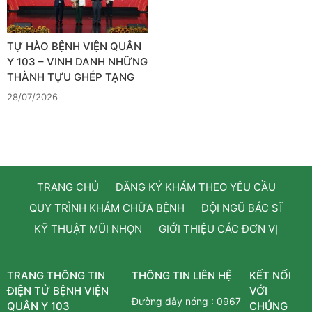
TỰ HÀO BỆNH VIỆN QUÂN
Y 103 – VINH DANH NHỮNG
THÀNH TỰU GHÉP TẠNG
28/07/2026
TRANG CHỦ
ĐĂNG KÝ KHÁM THEO YÊU CẦU
QUY TRÌNH KHÁM CHỮA BỆNH
ĐỘI NGŨ BÁC SĨ
KỸ THUẬT MŨI NHỌN
GIỚI THIỆU CÁC ĐƠN VỊ
TRANG THÔNG TIN
THÔNG TIN LIÊN HỆ
KẾT NỐI
ĐIỆN TỬ BỆNH VIỆN
VỚI
Đường dây nóng :
0967
QUÂN Y 103
CHÚNG