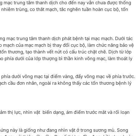
g mạc trung tâm thanh dịch cho đến nay vẫn chưa được thống
o nhiễm trùng, co thắt mạch, tắc nghẽn tuần hoàn cục bộ, tổn
ng mạc trung tâm thanh dịch phát bệnh tại mạc mạch. Dưới tác
o mạch của mạc mạch bị thay đổi cục bộ, làm chức năng bảo vệ
tổn thương, tạo thành vết nứt có cấu trúc chặt chẽ. Dịch từ lớp
phía dưới của lớp thượng bì thần kinh võng mạc, làm thoát ly
ụ phía dưới võng mạc tại điểm vàng, đẩy võng mạc về phía trước.
ch cầu đơn nhân, ngoài ra không thấy các tổn thương bệnh lý
ảm thị lực, nhìn vật biến dạng, ám điểm trước mắt và rối loạn
 chứng này là giống như đang nhìn vật ở trong sương mù. Song