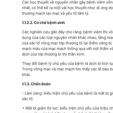
Các học thuyết về nguyên nhân gây bệnh viêm võn
nhất, có thể kể ra một vài học thuyết như: dị ứng d
thương mạch lạc mạc và yếu tố tâm lý.
1.1.2.2. Cơ chế bệnh sinh
Các nghiên cứu gần đây cho rằng: bệnh viêm thị võ
dụng của các loại nguyên nhân khác nhau, tầng ma
của sắc tố võng mạc lớp thượng bì tại điểm vàng bị 
mạch máu của mạc mạch thông qua vết nứt thấm vào 
dịch của lớp thượng bì thị thần kinh.
Thay đổi bệnh lý chủ yếu của bệnh là dịch bị tích t
Trong võng mạc và mạc mạch tìm thấy các tế bào bạ
khác.
1.1.3. Chẩn đoán
- Lâm sàng: biểu hiện chủ yếu của bệnh là mắt bị gi
sắc tố.
+ Mắt bị giảm thị lực: biểu hiện chủ yếu của triệu