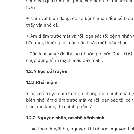
song với quá trình hồi phục của bệnh thì thị lực cũ
toàn.
+ Nhìn vật biến dạng: đa số bệnh nhân đều có biểu 
thấy vật nhỏ đi.
+ Ám điểm trước mắt và rối loạn sắc tố: bệnh nhân 
bầu dục, thường có màu nâu hoặc một màu khác.
- Cận lâm sàng: đo thị lực (thường ở mức 0.4 – 0.6)
chụp dựng hình mạch máu đáy mắt…
1.2. Y học cổ truyền
1.2.1. Khái niệm
Y học cổ truyền mô tả triệu chứng điển hình của bện
biến nhỏ, ám điểm trước mắt và rối loạn sắc tố, có 
trực như khúc, thị chính phản tà.
1.2.2. Nguyên nhân, cơ chế bệnh sinh
- Lao thần, huyết hư, nguyên khí nhược, nguyên tin