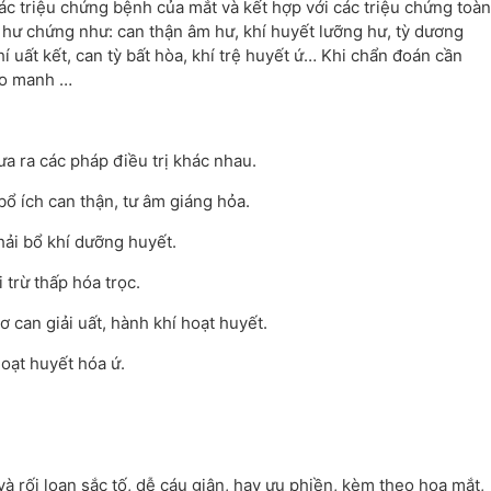
ác triệu chứng bệnh của mắt và kết hợp với các triệu chứng toàn
c hư chứng như: can thận âm hư, khí huyết lưỡng hư, tỳ dương
 uất kết, can tỳ bất hòa, khí trệ huyết ứ… Khi chẩn đoán cần
ạo manh …
 ra các pháp điều trị khác nhau.
bổ ích can thận, tư âm giáng hỏa.
hải bổ khí dưỡng huyết.
 trừ thấp hóa trọc.
ơ can giải uất, hành khí hoạt huyết.
hoạt huyết hóa ứ.
và rối loạn sắc tố, dễ cáu giận, hay ưu phiền, kèm theo hoa mắt,