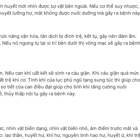
nh huyết mới nhìn được sự vật bên ngoài. Nếu cơ thể suy nhược,
h huyết lưỡng hư, mắt không được nuôi dưỡng mà gây ra bệnh này
hức năng vận hóa, tân dịch bị đình trệ, kết tụ, gây nên đàm ẩm.
 Nếu nó ngưng tụ tại vị trí bên dưới thị võng mạc sẽ gây ra bện
n. Nếu can khí uất kết sẽ sinh ra cáu giận. Khi cáu giận quá mức
 trệ khí cơ. Tinh khí của lục phủ ngũ tạng sung túc thì giúp ch
sơ tiết của can điều đạt giúp cho tinh khí tăng cường nuôi
, thủy thấp nội tụ gây ra bệnh này.
ực, nhìn vật biến dạng, nhìn vật biến nhỏ, ám điểm trước mắt và
 lao thần, huyết hư, khí hư, nguyên tinh hao hư, huyết ứ, khí tr