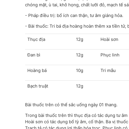
chóng mặt, ù tai, khô họng, chất lưỡi đỏ, mạch tế sá
- Pháp điều trị: bổ ích can thận, tư âm giáng hỏa.
- Bài thuốc: Tri bá địa hoàng hoàn thêm xa tiền tử, 
Thục địa
12g
Hoài sơn
Đan bì
12g
Phục linh
Hoàng bá
10g
Tri mẫu
Bạch truật
12g
Bài thuốc trên có thể sắc uống ngày 01 thang.
Trong bài thuốc trên thì thục địa có tác dụng tư âm
Hoài sơn có tác dụng bổ tỳ âm, cố thận. Ba vị thuốc
Trạch tả có tác dụng lợi thấp hóa trọc. Phục linh có