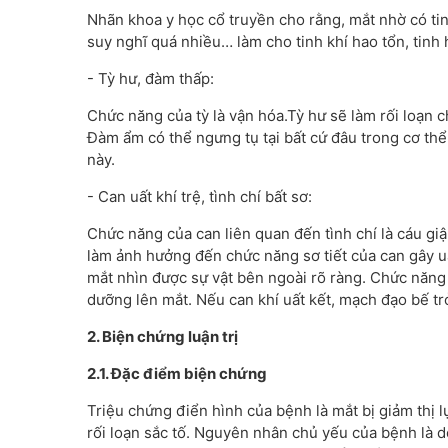
Nhãn khoa y học cổ truyền cho rằng, mắt nhờ có ti
suy nghĩ quá nhiều… làm cho tinh khí hao tổn, tin
- Tỳ hư, đàm thấp:
Chức năng của tỳ là vận hóa.Tỳ hư sẽ làm rối loạn c
Đàm ẩm có thể ngưng tụ tại bất cứ đâu trong cơ thể.
này.
- Can uất khí trệ, tình chí bất sơ:
Chức năng của can liên quan đến tình chí là cáu giậ
làm ảnh hưởng đến chức năng sơ tiết của can gây uất
mắt nhìn được sự vật bên ngoài rõ ràng. Chức năng 
dưỡng lên mắt. Nếu can khí uất kết, mạch đạo bế trở
2. Biện chứng luận trị
2.1. Đặc điểm biện chứng
Triệu chứng điển hình của bệnh là mắt bị giảm thị l
rối loạn sắc tố. Nguyên nhân chủ yếu của bệnh là do: