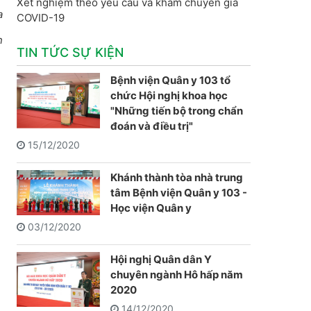
Xét nghiệm theo yêu cầu và khám chuyên gia
a
COVID-19
n
TIN TỨC SỰ KIỆN
Bệnh viện Quân y 103 tổ
chức Hội nghị khoa học
"Những tiến bộ trong chẩn
đoán và điều trị"
15/12/2020
Khánh thành tòa nhà trung
tâm Bệnh viện Quân y 103 -
Học viện Quân y
03/12/2020
Hội nghị Quân dân Y
chuyên ngành Hô hấp năm
2020
14/12/2020