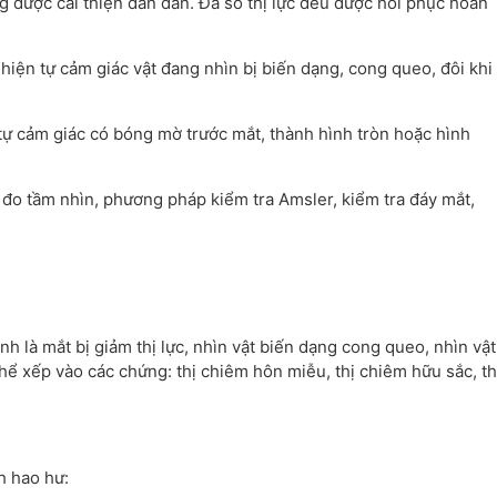
ng được cải thiện dần dần. Đa số thị lực đều được hồi phục hoàn
hiện tự cảm giác vật đang nhìn bị biến dạng, cong queo, đôi khi
tự cảm giác có bóng mờ trước mắt, thành hình tròn hoặc hình
, đo tầm nhìn, phương pháp kiểm tra Amsler, kiểm tra đáy mắt,
h là mắt bị giảm thị lực, nhìn vật biến dạng cong queo, nhìn vật
thể xếp vào các chứng: thị chiêm hôn miễu, thị chiêm hữu sắc, th
h hao hư: