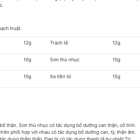
c.
bạch truật.
12g
Trạch tả
12g
10g
Sơn thù nhục
10g
10g
Xa tiền tử
15g
 bổ thận. Sơn thù nhục có tác dụng bổ dưỡng can thận, cố tinh.
 trên phối hợp với nhau có tác dụng bổ dưỡng can, tỳ, thận âm.
 tác dụng thẩm thấp. Đan bì có tác dụng thanh tả hư nhiệt.Tri