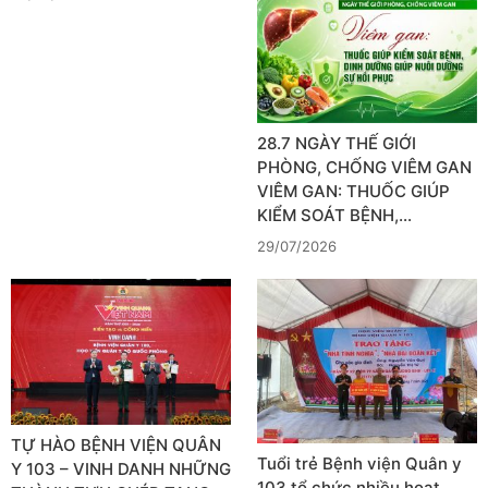
28.7 NGÀY THẾ GIỚI
PHÒNG, CHỐNG VIÊM GAN
VIÊM GAN: THUỐC GIÚP
KIỂM SOÁT BỆNH,…
29/07/2026
TỰ HÀO BỆNH VIỆN QUÂN
Tuổi trẻ Bệnh viện Quân y
Y 103 – VINH DANH NHỮNG
103 tổ chức nhiều hoạt