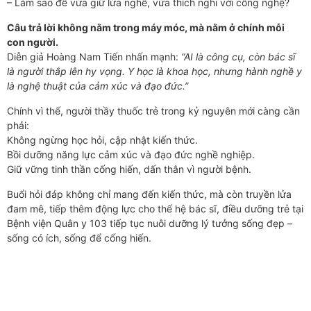
– Làm sao để vừa giữ lửa nghề, vừa thích nghi với công nghệ?
Câu trả lời không nằm trong máy móc, mà nằm ở chính mỗi
con người.
Diễn giả Hoàng Nam Tiến nhấn mạnh:
“AI là công cụ, còn bác sĩ
là người thắp lên hy vọng. Y học là khoa học, nhưng hành nghề y
là nghệ thuật của cảm xúc và đạo đức.”
Chính vì thế, người thầy thuốc trẻ trong kỷ nguyên mới càng cần
phải:
Không ngừng học hỏi, cập nhật kiến thức.
Bồi dưỡng năng lực cảm xúc và đạo đức nghề nghiệp.
Giữ vững tinh thần cống hiến, dấn thân vì người bệnh.
Buổi hỏi đáp không chỉ mang đến kiến thức, mà còn truyền lửa
đam mê, tiếp thêm động lực cho thế hệ bác sĩ, điều dưỡng trẻ tại
Bệnh viện Quân y 103 tiếp tục nuôi dưỡng lý tưởng sống đẹp –
sống có ích, sống để cống hiến.