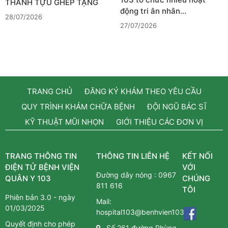
THÀNH TỰU GHÉP TẠNG
động tri ân nhân…
28/07/2026
27/07/2026
TRANG CHỦ
ĐĂNG KÝ KHÁM THEO YÊU CẦU
QUY TRÌNH KHÁM CHỮA BỆNH
ĐỘI NGŨ BÁC SĨ
KỸ THUẬT MŨI NHỌN
GIỚI THIỆU CÁC ĐƠN VỊ
TRANG THÔNG TIN
THÔNG TIN LIÊN HỆ
KẾT NỐI
ĐIỆN TỬ BỆNH VIỆN
VỚI
Đường dây nóng :
0967
QUÂN Y 103
CHÚNG
811 616
TÔI
Phiên bản 3.0 - ngày
Mail:
01/03/2025
hospital103@benhvien103.vn
Quyết định cho phép
Số 261 đường Phùng