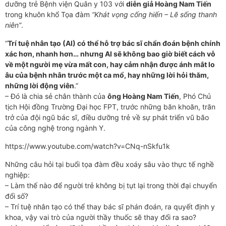
dưỡng trẻ Bệnh viện Quân y 103 với
diễn giả Hoàng Nam Tiến
trong khuôn khổ Tọa đàm
“Khát vọng cống hiến – Lẽ sống thanh
niên”
.
“
Trí tuệ nhân tạo (AI) có thể hỗ trợ bác sĩ chẩn đoán bệnh chính
xác hơn, nhanh hơn… nhưng AI sẽ không bao giờ biết cách vỗ
về một người mẹ vừa mất con, hay cảm nhận được ánh mắt lo
âu của bệnh nhân trước một ca mổ, hay những lời hỏi thăm,
những lời động viên
.”
– Đó là chia sẻ chân thành của
ông Hoàng Nam Tiến
, Phó Chủ
tịch Hội đồng Trường Đại học FPT, trước những băn khoăn, trăn
trở của đội ngũ bác sĩ, điều dưỡng trẻ về sự phát triển vũ bão
của công nghệ trong ngành Y.
https://www.youtube.com/watch?v=CNq-nSkfu1k
Những câu hỏi tại buổi tọa đàm đều xoáy sâu vào thực tế nghề
nghiệp:
– Làm thế nào để người trẻ không bị tụt lại trong thời đại chuyển
đổi số?
– Trí tuệ nhân tạo có thể thay bác sĩ phán đoán, ra quyết định y
khoa, vậy vai trò của người thầy thuốc sẽ thay đổi ra sao?