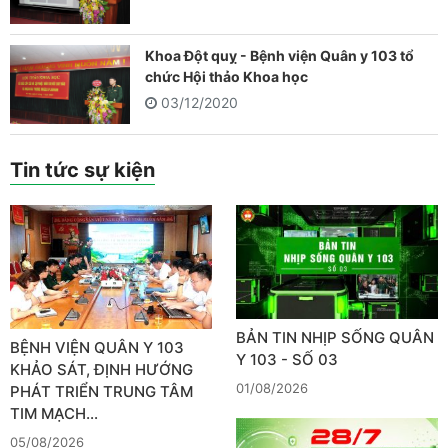
Khoa Đột quỵ - Bệnh viện Quân y 103 tổ
chức Hội thảo Khoa học
03/12/2020
Tin tức sự kiện
BẢN TIN NHỊP SỐNG QUÂN
BỆNH VIỆN QUÂN Y 103
Y 103 - SỐ 03
KHẢO SÁT, ĐỊNH HƯỚNG
01/08/2026
PHÁT TRIỂN TRUNG TÂM
TIM MẠCH…
05/08/2026