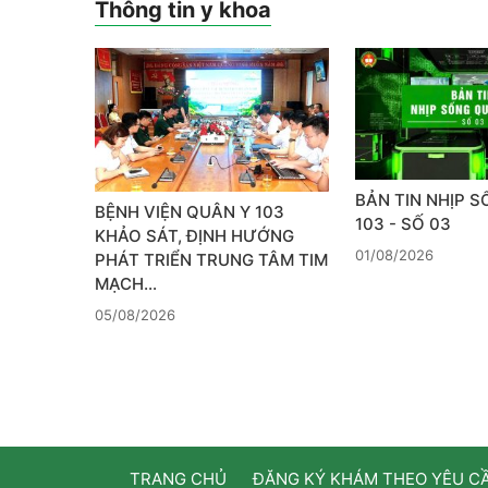
Thông tin y khoa
BẢN TIN NHỊP 
BỆNH VIỆN QUÂN Y 103
103 - SỐ 03
KHẢO SÁT, ĐỊNH HƯỚNG
01/08/2026
PHÁT TRIỂN TRUNG TÂM TIM
MẠCH…
05/08/2026
TRANG CHỦ
ĐĂNG KÝ KHÁM THEO YÊU C