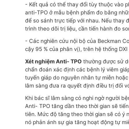
- Kết quả có thể thay đổi tùy thuộc va
anti-TPO ở mẫu bệnh phẩm đo bằng nhữ
để so sánh trực tiếp với nhau. Nếu th
trình theo dõi trị liệu, cần tiến hành 
- Các nghiên cứu nội bộ của Beckman C
cậy 95 % của phân vị), trên hệ thống DXI
Xét nghiệm Anti- TPO
thường được sử dụ
chẩn đoán xác định các bệnh lý viêm giá
tuyến giáp do nguyên nhân tự miễn hoặc
lâm sàng đưa ra quyết định điều trị đối 
Khi bác sĩ lâm sàng có nghi ngờ người b
Anti- TPO tăng dần theo thời gian sẽ tiến
tiên. Mức độ tăng theo thời gian sẽ có ý
nó phản ánh sự gia tăng hoạt động tự mi