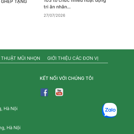
103 tổ chức nhiều hoạt động
 GHÉP TẠNG
tri ân nhân…
27/07/2026
 THUẬT MŨI NHỌN
GIỚI THIỆU CÁC ĐƠN VỊ
KẾT NỐI VỚI CHÚNG TÔI
, Hà Nội
g, Hà Nội