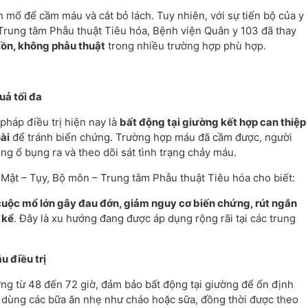
h mổ để cầm máu và cắt bỏ lách. Tuy nhiên, với sự tiến bộ của y
 Trung tâm Phẫu thuật Tiêu hóa, Bệnh viện Quân y 103 đã thay
 tồn, không phẫu thuật
trong nhiều trường hợp phù hợp.
quả tối đa
háp điều trị hiện nay là
bất động tại giường kết hợp can thiệp
ài
để tránh biến chứng. Trường hợp máu đã cầm được, người
ong ổ bụng ra và theo dõi sát tình trạng chảy máu.
ật – Tụy, Bộ môn – Trung tâm Phẫu thuật Tiêu hóa cho biết:
uộc mổ lớn gây đau đớn, giảm nguy cơ biến chứng, rút ngắn
 kể
. Đây là xu hướng đang được áp dụng rộng rãi tại các trung
u điều trị
ờng từ 48 đến 72 giờ, đảm bảo bất động tại giường để ổn định
ể dùng các bữa ăn nhẹ như cháo hoặc sữa, đồng thời được theo