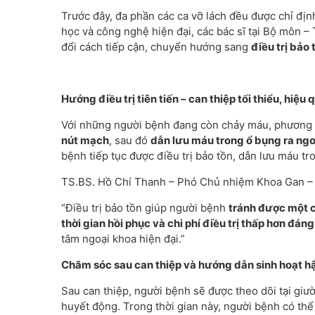
Trước đây, đa phần các ca vỡ lách đều được chỉ địn
học và công nghệ hiện đại, các bác sĩ tại Bộ môn –
đổi cách tiếp cận, chuyển hướng sang
điều trị bảo
Hướng điều trị tiên tiến – can thiệp tối thiểu, hiệu 
Với những người bệnh đang còn chảy máu, phương p
nút mạch
, sau đó
dẫn lưu máu trong ổ bụng ra ngo
bệnh tiếp tục được điều trị bảo tồn, dẫn lưu máu tr
TS.BS. Hồ Chí Thanh – Phó Chủ nhiệm Khoa Gan – M
“Điều trị bảo tồn giúp người bệnh
tránh được một c
thời gian hồi phục và chi phí điều trị thấp hơn đáng
tâm ngoại khoa hiện đại.”
Chăm sóc sau can thiệp và hướng dẫn sinh hoạt hậ
Sau can thiệp, người bệnh sẽ được theo dõi tại giư
huyết động. Trong thời gian này, người bệnh có th