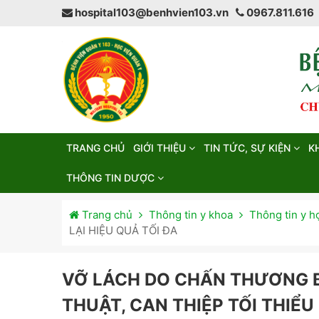
hospital103@benhvien103.vn
0967.811.616
TRANG CHỦ
GIỚI THIỆU
TIN TỨC, SỰ KIỆN
K
THÔNG TIN DƯỢC
Trang chủ
Thông tin y khoa
Thông tin y h
LẠI HIỆU QUẢ TỐI ĐA
VỠ LÁCH DO CHẤN THƯƠNG B
THUẬT, CAN THIỆP TỐI THIỂU