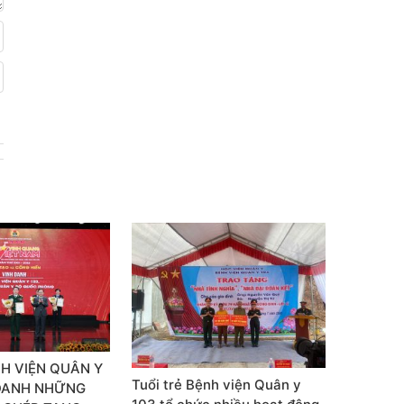
H VIỆN QUÂN Y
Tuổi trẻ Bệnh viện Quân y
 DANH NHỮNG