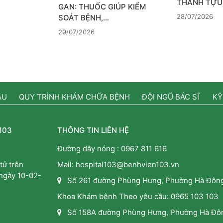
THÀNH TỰU
GAN: THUỐC GIÚP KIỂM
28/07/2026
SOÁT BỆNH,…
29/07/2026
ẦU
QUY TRÌNH KHÁM CHỮA BỆNH
ĐỘI NGŨ BÁC SĨ
KỸ
103
THÔNG TIN LIÊN HỆ
Đường dây nóng :
0967 811 616
tử trên
Mail: hospital103@benhvien103.vn
 ngày 10-02-
Số 261 đường Phùng Hưng, Phường Hà Đông
Khoa Khám bệnh Theo yêu cầu:
0965 103 103
Số 158A đường Phùng Hưng, Phường Hà Đôn