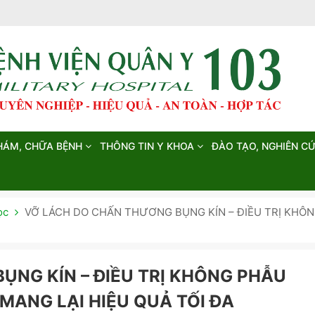
HÁM, CHỮA BỆNH
THÔNG TIN Y KHOA
ĐÀO TẠO, NGHIÊN C
ọc
VỠ LÁCH DO CHẤN THƯƠNG BỤNG KÍN – ĐIỀU TRỊ KHÔN
ỤNG KÍN – ĐIỀU TRỊ KHÔNG PHẪU
 MANG LẠI HIỆU QUẢ TỐI ĐA