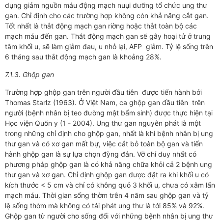
dụng giảm nguồn máu động mạch nuụi dưỡng tổ chức ung thư
gan. Chỉ định cho các trường hợp không còn khả năng cắt gan.
Tốt nhất là thắt động mạch gan riờng hoặc thắt toàn bộ các
mạch máu đến gan. Thắt động mạch gan sẽ gây hoại tử ở trung
tâm khối u, sẽ làm giảm đau, u nhỏ lại, AFP giảm. Tỷ lệ sống trên
6 tháng sau thắt động mạch gan là khoảng 28%.
7.1.3. Ghộp gan
Trường hợp ghộp gan trên người đầu tiên được tiến hành bởi
Thomas Starlz (1963). Ở Việt Nam, ca ghộp gan đầu tiên trên
người (bệnh nhân bị teo đường mật bẩm sinh) được thực hiện tại
Học viện Quõn y (1 - 2004). Ung thư gan nguyên phát là một
trong những chỉ định cho ghộp gan, nhất là khi bệnh nhân bị ung
thư gan và có xơ gan mất bự, việc cắt bỏ toàn bộ gan và tiến
hành ghộp gan là sự lựa chọn đỳng đắn. Vỡ chỉ duy nhất có
phương pháp ghộp gan là có khả năng chữa khỏi cả 2 bệnh ung
thư gan và xơ gan. Chỉ định ghộp gan được đặt ra khi khối u có
kích thước < 5 cm và chỉ có không quỏ 3 khối u, chưa có xâm lấn
mạch máu. Thời gian sống thờm trên 4 năm sau ghộp gan và tỷ
lệ sống thờm mà không có tái phát ung thư là tới 85% và 92%.
Ghộp gan từ người cho sống đối với những bệnh nhân bị ung thư