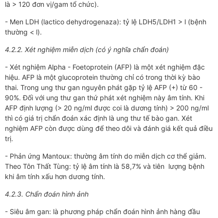
là > 120 đơn vị/gam tổ chức).
- Men LDH (lactico dehydrogenaza): tỷ lệ LDH5/LDH1 > l (bệnh
thường < l).
4.2.2. Xét nghiệm miễn dịch (có ý nghĩa chẩn đoán)
- Xét nghiệm Alpha - Foetoprotein (AFP) là một xét nghiệm đặc
hiệu. AFP là một glucoprotein thường chỉ có trong thời kỳ bào
thai. Trong ung thư gan nguyên phát gặp tỷ lệ AFP (+) từ 60 -
90%. Đối với ung thư gan thứ phát xét nghiệm này âm tính. Khi
AFP định lượng (> 20 ng/ml được coi là dương tính) > 200 ng/ml
thì có giá trị chẩn đoán xác định là ung thư tế bào gan. Xét
nghiệm AFP còn được dùng để theo dõi và đánh giá kết quả điều
trị.
- Phản ứng Mantoux: thường âm tính do miễn dịch cơ thể giảm.
Theo Tôn Thất Tùng: tỷ lệ âm tính là 58,7% và tiên lượng bệnh
khi âm tính xấu hơn dương tính.
4.2.3. Chẩn đoán hình ảnh
- Siêu âm gan: là phương pháp chẩn đoán hình ảnh hàng đầu