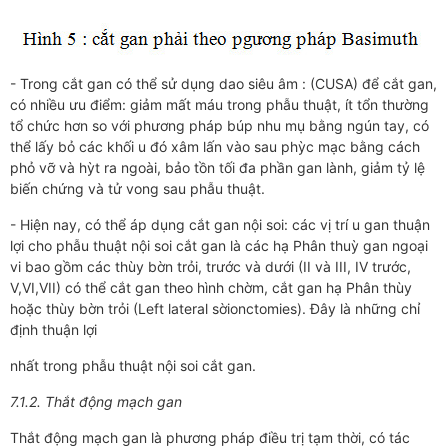
- Trong cắt gan có thể sử dụng dao siêu âm : (CUSA) để cắt gan,
có nhiều ưu điểm: giảm mất máu trong phẫu thuật, ít tổn thường
tổ chức hơn so với phương pháp búp nhu mụ bằng ngún tay, có
thể lấy bỏ các khối u đó xâm lấn vào sau phỳc mạc bằng cách
phỏ vỡ và hỳt ra ngoài, bảo tồn tối đa phần gan lành, giảm tỷ lệ
biến chứng và tử vong sau phẫu thuật.
- Hiện nay, có thể áp dụng cắt gan nội soi: các vị trí u gan thuận
lợi cho phẫu thuật nội soi cắt gan là các hạ Phân thuỳ gan ngoại
vi bao gồm các thùy bờn trỏi, trước và dưới (II và III, IV trước,
V,VI,VII) có thể cắt gan theo hình chờm, cắt gan hạ Phân thùy
hoặc thùy bờn trỏi (Left lateral sờionctomies). Đây là những chỉ
định thuận lợi
nhất trong phẫu thuật nội soi cắt gan.
7.1.2. Thắt động mạch gan
Thắt động mạch gan là phương pháp điều trị tạm thời, có tác