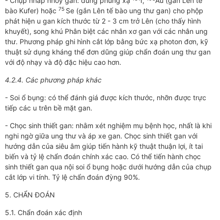
- Chụp nhấp nhỏy gan: dùng phúng xạ
I,
Au (gắn Lên tế
75
bào Kufer) hoặc
Se (gắn Lên tế bào ung thư gan) cho phộp
phát hiện u gan kích thước từ 2 - 3 cm trở Lên (cho thấy hình
khuyết), song khú Phân biệt các nhân xơ gan với các nhân ung
thư. Phương pháp ghi hình cắt lớp bằng bức xạ photon đơn, kỹ
thuật sử dụng kháng thể đơn dũng giúp chẩn đoán ung thư gan
với độ nhạy và độ đặc hiệu cao hơn.
4.2.4. Các phương pháp khác
- Soi ổ bụng: có thể đánh giá được kích thước, nhỡn được trực
tiếp các u trên bề mặt gan.
- Chọc sinh thiết gan: nhằm xét nghiệm mụ bệnh học, nhất là khi
nghi ngờ giữa ung thư và áp xe gan. Chọc sinh thiết gan với
hướng dẫn của siêu âm giúp tiến hành kỹ thuật thuận lợi, ít tai
biến và tỷ lệ chẩn đoán chính xác cao. Có thể tiến hành chọc
sinh thiết gan qua nội soi ổ bụng hoặc dưới hướng dẫn của chụp
cắt lớp vi tính. Tỷ lệ chẩn đoán đỳng 90%.
5. CHẨN ĐOÁN
5.1. Chẩn đoán xác định