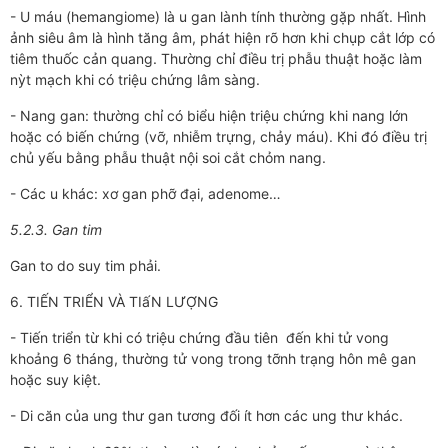
- U máu (hemangiome) là u gan lành tính thường gặp nhất. Hình
ảnh siêu âm là hình tăng âm, phát hiện rõ hơn khi chụp cắt lớp có
tiêm thuốc cản quang. Thường chỉ điều trị phẫu thuật hoặc làm
nỳt mạch khi có triệu chứng lâm sàng.
- Nang gan: thường chỉ có biểu hiện triệu chứng khi nang lớn
hoặc có biến chứng (vỡ, nhiễm trựng, chảy máu). Khi đó điều trị
chủ yếu bằng phẫu thuật nội soi cắt chỏm nang.
- Các u khác: xơ gan phỡ đại, adenome…
5.2.3. Gan tim
Gan to do suy tim phải.
6. TIẾN TRIỂN VÀ TIấN LƯỢNG
- Tiến triển từ khi có triệu chứng đầu tiên đến khi tử vong
khoảng 6 tháng, thường tử vong trong tỡnh trạng hôn mê gan
hoặc suy kiệt.
- Di căn của ung thư gan tương đối ít hơn các ung thư khác.