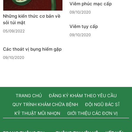
Viêm phúc mạc cấp
09/10/2020
Những kiến thức cơ bản về
sỏi túi mật
Viêm tụy cấp
05/09/2022
09/10/2020
Các thoát vị bụng hiếm gặp
09/10/2020
TRANG CHỦ
ĐĂNG KÝ KHÁM THEO YÊU CẦU
QUY TRÌNH KHÁM CHỮA BỆNH
ĐỘI NGŨ BÁC SĨ
KỸ THUẬT MŨI NHỌN
GIỚI THIỆU CÁC ĐƠN VỊ