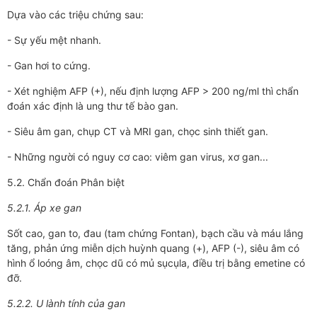
Dựa vào các triệu chứng sau:
- Sự yếu mệt nhanh.
- Gan hơi to cứng.
- Xét nghiệm AFP (+), nếu định lượng AFP > 200 ng/ml thì chẩn
đoán xác định là ung thư tế bào gan.
- Siêu âm gan, chụp CT và MRI gan, chọc sinh thiết gan.
- Những người có nguy cơ cao: viêm gan virus, xơ gan...
5.2. Chẩn đoán Phân biệt
5.2.1. Áp xe gan
Sốt cao, gan to, đau (tam chứng Fontan), bạch cầu và máu lắng
tăng, phản ứng miễn dịch huỳnh quang (+), AFP (-), siêu âm có
hình ổ loóng âm, chọc dũ có mủ sụcụla, điều trị bằng emetine có
đỡ.
5.2.2. U lành tính của gan