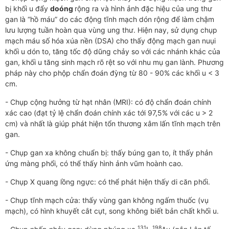
bị khối u đẩy
doóng
rộng ra và hình ảnh đặc hiệu của ung thư
gan là “hồ máu” do các động tĩnh mạch dón rộng để làm chậm
lưu lượng tuần hoàn qua vùng ung thư. Hiện nay, sử dụng chụp
mạch máu số hóa xúa nền (DSA) cho thấy động mạch gan nuụi
khối u dón to, tăng tốc độ dũng chảy so với các nhánh khác của
gan, khối u tăng sinh mạch rõ rệt so với nhu mụ gan lành. Phương
pháp này cho phộp chẩn đoán đỳng từ 80 - 90% các khối u < 3
cm.
- Chụp cộng hưởng từ hạt nhân (MRI): có độ chẩn đoán chính
xác cao (đạt tỷ lệ chẩn đoán chính xác tới 97,5% với các u > 2
cm) và nhất là giúp phát hiện tổn thương xâm lấn tĩnh mạch trên
gan.
- Chụp gan xa không chuẩn bị: thấy búng gan to, ít thấy phản
ứng màng phổi, có thể thấy hình ảnh vũm hoành cao.
- Chụp X quang lồng ngực: có thể phát hiện thấy di căn phổi.
- Chụp tĩnh mạch cửa: thấy vùng gan không ngấm thuốc (vụ
mạch), có hình khuyết cắt cụt, song không biết bản chất khối u.
131
198