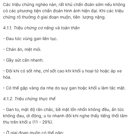
Các triệu chứng nghèo nàn, rất khú chẩn đoán sớm nếu không
có các phương tiện chẩn đoán hình ảnh hiện đại. Khi các triệu
chứng rõ thường ở giai đoạn muộn, tiên lượng nặng.
4.1.1. Triệu chứng cơ năng và toàn thân
- Đau tức vùng gan liên tục.
- Chán ăn, mệt mỏi.
- Gầy sút cân nhanh.
- Đôi khi có sốt nhẹ, chỉ sốt cao khi khối u hoại tử hoặc áp xe
hóa.
- Có thể gặp vàng da nhẹ do suy gan hoặc khối u làm tắc mật.
4.1.2. Triệu chứng thực thể
- Gan to, mật độ rắn chắc, bề mặt lổn nhổn không đều, ấn tức
không đau, di động, u to nhanh đôi khi nghe thấy tiếng thổi tâm
thu trên khối u (11 - 29%).
- Ở giai đoạn muộn có thể gặp: