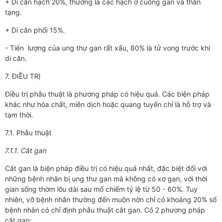
+ Di căn hạch 20%, thường là các hạch ở cuống gan và thân
tạng.
+ Di căn phổi 15%.
- Tiên lượng của ung thư gan rất xấu, 80% là tử vong trước khi
di căn.
7. ĐIỀU TRỊ
Điều trị phẫu thuật là phương pháp có hiệu quả. Các biện pháp
khác như hóa chất, miễn dịch hoặc quang tuyến chỉ là hỗ trợ và
tạm thời.
7.1. Phẫu thuật
7.1.1. Cắt gan
Cắt gan là biện pháp điều trị có hiệu quả nhất, đặc biệt đối với
những bệnh nhân bị ung thư gan mà không có xơ gan, với thời
gian sống thờm lõu dài sau mổ chiếm tỷ lệ từ 50 - 60%. Tuy
nhiên, vỡ bệnh nhân thường đến muộn nờn chỉ có khoảng 20% số
bệnh nhân có chỉ định phẫu thuật cắt gan. Có 2 phương pháp
cắt gan: