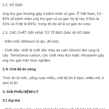
2.2. XƠ GAN
Ung thư gan thường gặp ở bệnh nhân xơ gan. Ở Việt Nam, 52 -
80% số bệnh nhân ung thư gan có xơ gan (tỷ lệ này ở Đức là
50% và ở Mỹ là 89%), trong đó đa số là xơ gan do rượu.
2.3. CÁC CHẤT GÂY HOẠI TỬ TẾ BÀO GAN VÀ XƠ GAN
- Nấm mốc Aflatoxin từ lạc, đỗ mốc.
- Chất độc: nhất là chất độc màu da cam (dioxin) làm rụng lá
cây. Tetraclorua carbon, các chất màu Azo hoặc nitrosamin gây
ung thư gan trên thực nghiệm.
2.4. Chế độ ăn uống
Thức ăn bị mốc, uống rượu nhiều, chế độ ăn ít đạm, nhiều mỡ, ít
sinh tố B1.
3. GIẢI PHẪU BỆNH LÝ
3.1. Đại thể