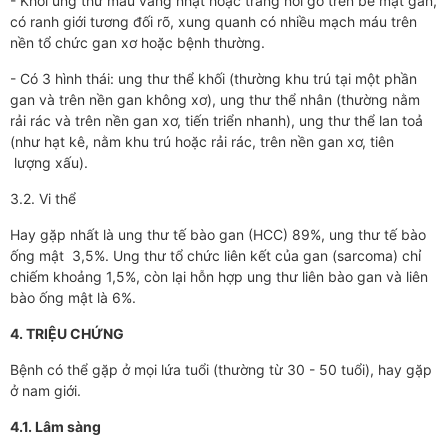
- Khối ung thư màu vàng nhạt hoặc trắng nổi gồ trên bề mặt gan,
có ranh giới tương đối rõ, xung quanh có nhiều mạch máu trên
nền tổ chức gan xơ hoặc bệnh thường.
- Có 3 hình thái: ung thư thể khối (thường khu trú tại một phần
gan và trên nền gan không xơ), ung thư thể nhân (thường nằm
rải rác và trên nền gan xơ, tiến triển nhanh), ung thư thể lan toả
(như hạt kê, nằm khu trú hoặc rải rác, trên nền gan xơ, tiên
lượng xấu).
3.2. Vi thể
Hay gặp nhất là ung thư tế bào gan (HCC) 89%, ung thư tế bào
ống mật 3,5%. Ung thư tổ chức liên kết của gan (sarcoma) chỉ
chiếm khoảng 1,5%, còn lại hỗn hợp ung thư liên bào gan và liên
bào ống mật là 6%.
4. TRIỆU CHỨNG
Bệnh có thể gặp ở mọi lứa tuổi (thường từ 30 - 50 tuổi), hay gặp
ở nam giới.
4.1. Lâm sàng