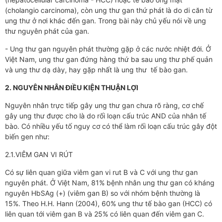
(cholangio carcinoma), còn ung thư gan thứ phát là do di căn từ
ung thư ở nơi khác đến gan. Trong bài này chủ yếu nói về ung
thư nguyên phát của gan.
- Ung thư gan nguyên phát thường gặp ở các nước nhiệt đới. Ở
Việt Nam, ung thư gan đứng hàng thứ ba sau ung thư phế quản
và ung thư dạ dày, hay gặp nhất là ung thư tế bào gan.
2. NGUYÊN NHÂN ĐIỀU KIỆN THUẬN LỢI
Nguyên nhân trực tiếp gây ung thư gan chưa rõ ràng, cơ chế
gây ung thư được cho là do rối loạn cấu trúc AND của nhân tế
bào. Có nhiều yếu tố nguy cơ có thể làm rối loạn cấu trúc gây đột
biến gen như:
2.1.VIÊM GAN VI RÚT
Có sự liên quan giữa viêm gan vi rut B và C với ung thư gan
nguyên phát. Ở Việt Nam, 81% bệnh nhân ung thư gan có kháng
nguyên HbSAg (+) (viêm gan B) so với nhóm bệnh thường là
15%. Theo H.H. Hann (2004), 60% ung thư tế bào gan (HCC) có
liên quan tới viêm gan B và 25% có liên quan đến viêm gan C.