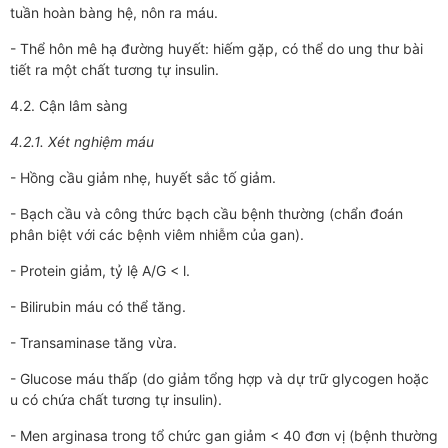
tuần hoàn bàng hệ, nôn ra máu.
- Thể hôn mê hạ đường huyết: hiếm gặp, có thể do ung thư bài
tiết ra một chất tương tự insulin.
4.2. Cận lâm sàng
4.2.1. Xét nghiệm máu
- Hồng cầu giảm nhẹ, huyết sắc tố giảm.
- Bạch cầu và công thức bạch cầu bệnh thường (chẩn đoán
phân biệt với các bệnh viêm nhiễm của gan).
- Protein giảm, tỷ lệ A/G < l.
- Bilirubin máu có thể tăng.
- Transaminase tăng vừa.
- Glucose máu thấp (do giảm tổng hợp và dự trữ glycogen hoặc
u có chứa chất tương tự insulin).
- Men arginasa trong tổ chức gan giảm < 40 đơn vị (bệnh thường