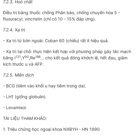
7.2.3. Hoỏ chất
Điều trị bằng thuốc chống Phân bào, chống chuyển hóa 5 -
fluouracyl, vincristin (chỉ có 10 - 15% đáp ứng).
7.2.4. Xạ trị
- Xạ trị từ bờn ngoài: Coban 60 (chiếu) rất ít hiệu quả.
- Xạ trị tại chỗ: thực hiện kết hợp với phương pháp gây tắc mạch
131
90
188
bằng I
,Y
,Re
… cho kết quả đỏng khớch lệ, hết đau, giảm
kích thước u và AFP.
7.2.5. Miễn dịch
- BCG (tiêm vào khối u hay tiêm trong da).
- LH1 (giống globulin).
- Levamisol.
TÀI LIỆU THAM KHẢO:
1. Triệu chứng học ngoại khoa NXBYH - HN 1990