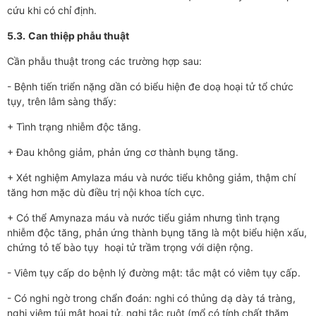
cứu khi có chỉ định.
5.3.
Can thiệp phẫu thuật
Cần phẫu thuật trong các trư­­­ờng hợp sau:
- Bệnh tiến triển nặng dần có biểu hiện đe doạ hoại tử tổ chức
tụy, trên lâm sàng thấy:
+ Tình trạng nhiễm độc tăng.
+ Đau không giảm, phản ứng cơ thành bụng tăng.
+ Xét nghiệm Amylaza máu và nư­­­ớc tiểu không giảm, thậm chí
tăng hơn mặc dù điều trị nội khoa tích cực.
+ Có thể Amynaza máu và n­­­ước tiểu giảm nh­­­ưng tình trạng
nhiễm độc tăng, phản ứng thành bụng tăng là một biểu hiện xấu,
chứng tỏ tế bào tụy hoại tử trầm trọng với diện rộng.
- Viêm tụy cấp do bệnh lý đ­­­ường mật: tắc mật có viêm tụy cấp.
- Có nghi ngờ trong chẩn đoán: nghi có thủng dạ dày tá tràng,
nghi viêm túi mật hoại tử, nghi tắc ruột (mổ có tính chất thăm