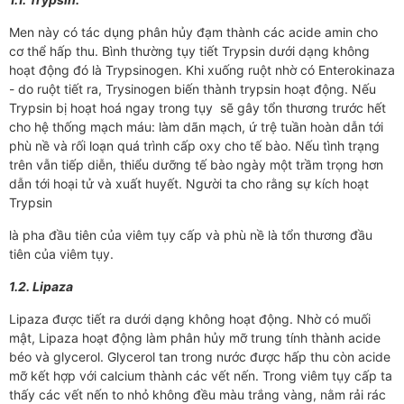
Men này có tác dụng phân hủy đạm thành các acide amin cho
cơ thể hấp thu. Bình th­ường tụy tiết Trypsin dư­ới dạng không
hoạt động đó là Trypsinogen. Khi xuống ruột nhờ có Enterokinaza
- do ruột tiết ra, Trysinogen biến thành trypsin hoạt động. Nếu
Trypsin bị hoạt hoá ngay trong tụy sẽ gây tổn th­ương trư­­ớc hết
cho hệ thống mạch máu: làm dãn mạch, ứ trệ tuần hoàn dẫn tới
phù nề và rối loạn quá trình cấp oxy cho tế bào. Nếu tình trạng
trên vẫn tiếp diễn, thiểu d­­ưỡng tế bào ngày một trầm trọng hơn
dẫn tới hoại tử và xuất huyết. Ngư­­­ời ta cho rằng sự kích hoạt
Trypsin
là pha đầu tiên của viêm tụy cấp và phù nề là tổn th­­ương đầu
tiên của viêm tụy.
1.2. Lipaza
Lipaza đ­­­ược tiết ra d­­­ưới dạng không hoạt động. Nhờ có muối
mật, Lipaza hoạt động làm phân hủy mỡ trung tính thành acide
béo và glycerol. Glycerol tan trong nư­­­ớc đ­­­ược hấp thu còn acide
mỡ kết hợp với calcium thành các vết nến. Trong viêm tụy cấp ta
thấy các vết nến to nhỏ không đều màu trắng vàng, nằm rải rác