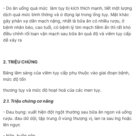
- Do ăn uống quá mức làm tụy bị kích thích mạnh, tiết một l­­­ượng
dịch quá mức bình th­­­ờng và ứ đọng lại trong ống tụy. Mặt khác
gây phản xạ dãn mạch nặng, nhất là bữa ăn có nhiều r­­­ượu, ở
bệnh nhân béo, cao tuổi, có bệnh lý tim mạch tiềm ẩn thì rất khó
điều chỉnh rối loạn vận mạch sau bữa ăn quá độ và viêm tụy cấp
dễ xảy ra
2. TRIỆU CHỨNG
Bảng lâm sàng của viêm tụy cấp phụ thuộc vào giai đoạn bệnh,
mức độ tổn
thư­­­ơng tụy và mức độ hoạt hoá của các men tụy.
2.1. Triệu chứng cơ năng
- Đau bụng: xuất hiện đột ngột th­­ường sau bữa ăn ngon và uống
rư­­ợu. đau dữ dội, tập trung ở vùng th­­ượng vị, lan ra sau l­­ng hoặc
lên ngực
- Nôn, buồn nôn