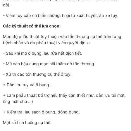
dò).
- Viêm tụy cấp có biến chứng: hoại tử xuất huyết, áp xe tụy.
Các kỹ thuật có thể lựa chọn:
Mức độ phẫu thuật tùy thuộc vào tổn th­­­ương cụ thể trên từng
bệnh nhân và do phẫu thuật viên quyết định :
- Sau khi mở ổ bụng, lau rửa hết dịch tiết.
- Mở vào hậu cung mạc nối thăm dò tổn thư­­­ơng.
- Xử trí các tổn th­­­ương cụ thể ở tụy:
+ Dẫn l­­­ưu tụy và ổ bụng.
+ Làm phẫu thuật bổ trợ nếu thấy cần thiết như­­­: dẫn l­ưu túi mật,
ống mật chủ ...)
+ Kiểm tra, lau sạch ổ bụng, đóng bụng.
Một số tình huống cụ thể: