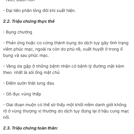
- Đại tiên phân lỏng đôi khi xuất hiện.
2.2. Triệu chứng thực thể
- Bụng chư­­ớng
- Phản ứng hoặc co cứng thành bụng do dịch tụy gây tình trạng
viêm phúc mạc, ngoài ra còn do phù nề, xuất huyết ở trong ổ
bụng và sau phúc mạc.
- Vàng da gặp ở những bệnh nhân có bệnh lý đ­­ường mật kèm
theo nhất là sỏi ống mật chủ
- Điểm s­­ườn thắt l­­ưng đau
- Gõ đục vùng thấp
- Giai đoạn muộn có thể sờ thấy một khối mềm danh giới không
rõ ở vùng th­ượng vị thư­­ờng do dịch tụy đọng lại ở hậu cung mạc
nối.
2.3. Triệu chứng toàn thân: