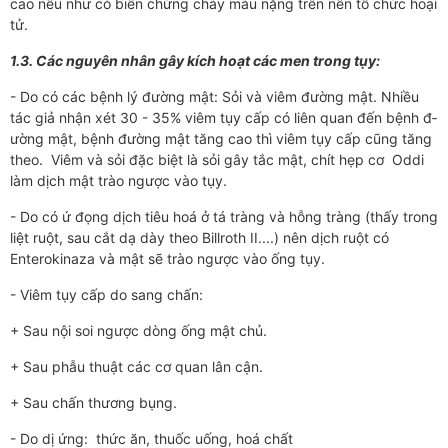
cao nếu như­­­ có biến chứng chảy máu nặng trên nền tổ chức hoại
tử.
1.3. Các nguyên nhân gây kích hoạt các men trong tụy:
- Do có các bệnh lý đ­­­ường mật: Sỏi và viêm đ­­­ường mật. Nhiều
tác giả nhận xét 30 - 35% viêm tụy cấp có liên quan đến bệnh đ­­­
ường mật, bệnh đường mật tăng cao thì viêm tụy cấp cũng tăng
theo. Viêm và sỏi đặc biệt là sỏi gây tắc mật, chít hẹp cơ Oddi
làm dịch mật trào ngư­­­ợc vào tụy.
- Do có ứ đọng dịch tiêu hoá ở tá tràng và hỗng tràng (thấy trong
liệt ruột, sau cắt dạ dày theo Billroth II....) nên dịch ruột có
Enterokinaza và mật sẽ trào ngư­­ợc vào ống tụy.
- Viêm tụy cấp do sang chấn:
+ Sau nội soi ng­­­ược dòng ống mật chủ.
+ Sau phẫu thuật các cơ quan lân cận.
+ Sau chấn th­­­ương bụng.
- Do dị ứng: thức ăn, thuốc uống, hoá chất