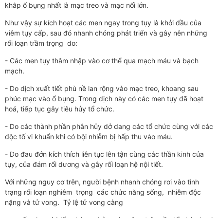
khắp ổ bụng nhất là mạc treo và mạc nối lớn.
Như­­­ vậy sự kích hoạt các men ngay trong tụy là khởi đầu của
viêm tụy cấp, sau đó nhanh chóng phát triển và gây nên những
rối loạn trầm trọng do:
- Các men tụy thâm nhập vào cơ thể qua mạch máu và bạch
mạch.
- Do dịch xuất tiết phù nề lan rộng vào mạc treo, khoang sau
phúc mạc vào ổ bụng. Trong dịch này có các men tụy đã hoạt
hoá, tiếp tục gây tiêu hủy tổ chức.
- Do các thành phần phân hủy dở dang các tổ chức cùng với các
độc tố vi khuẩn khi có bội nhiễm bị hấp thu vào máu.
- Do đau đớn kích thích liên tục lên tận cùng các thần kinh của
tụy, của đám rối d­­­ương và gây rối loạn hệ nội tiết.
Với những nguy cơ trên, ng­­­ười bệnh nhanh chóng rơi vào tình
trạng rối loạn nghiêm trọng các chức năng sống, nhiễm độc
nặng và tử vong. Tỷ lệ tử vong càng