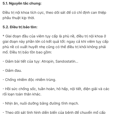
5.1. Nguyên tắc chung:
Điều trị nội khoa tích cực, theo dõi sát để có chỉ định can thiệp
phẫu thuật kịp thời.
5.2. Điều trị bảo tồn:
* Giai đoạn đầu của viêm tụy cấp là phù nề, điều trị nội khoa ở
giai đoạn này phần lớn có kết quả tốt: ngay cả khi viêm tụy cấp
phù nề có xuất huyết nhẹ cũng có thể điều trị khỏi không phải
mổ. Điều trị bảo tồn bao gồm:
- Giảm bài tiết của tụy: Atropin, Sandostatin…
- Giảm đau.
- Chống nhiễm độc nhiễm trùng.
- Hồi sức chống sốc, tuần hoàn, hô hấp, nội tiết, điện giải và các
rối loạn toàn thân khác.
- Nhịn ăn, nuôi d­­ưỡng bằng đư­­ờng tĩnh mạch.
- Theo dõi sát tình hình diễn biến của bệnh để chuyển mổ cấp