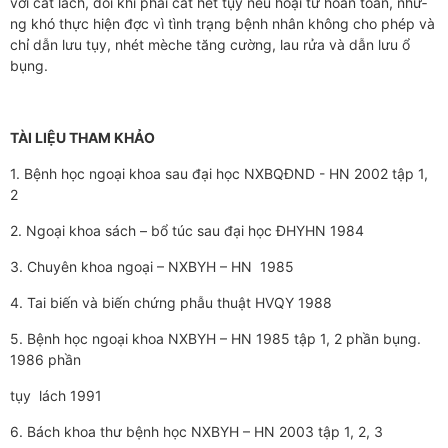
với cắt lách, đôi khi phải cắt hết tụy nếu hoại tử hoàn toàn, như­­
ng khó thực hiện đ­­ợc vì tình trạng bệnh nhân không cho phép và
chỉ dẫn l­­­ưu tụy, nhét mèche tăng c­­ường, lau rửa và dẫn l­­­ưu ổ
bụng.
TÀI LIỆU THAM KHẢO
1. Bệnh học ngoại khoa sau đại học NXBQĐND - HN 2002 tập 1,
2
2. Ngoại khoa sách – bổ túc sau đại học ĐHYHN 1984
3. Chuyên khoa ngoại – NXBYH – HN 1985
4. Tai biến và biến chứng phẫu thuật HVQY 1988
5. Bệnh học ngoại khoa NXBYH – HN 1985 tập 1, 2 phần bụng.
1986 phần
tụy lách 1991
6. Bách khoa th­­ư bệnh học NXBYH – HN 2003 tập 1, 2, 3