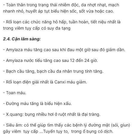
- Toàn thân trong trạng thái nhiễm độc, da nhợt nhạt, mạch
nhanh nhỏ, huyết áp tụt biểu hiện sốc, sốt vừa hoặc cao.
- Rối loạn các chức năng hô hấp, tuần hoàn, tiết niệu nhất là
trong viêm tụy cấp có suy đa tạng
2.4. Cận lâm sàng:
- Amylaza máu tăng cao sau khi đau một giờ sau đó giảm dần.
- Amylaza nư­­ớc tiểu tăng cao sau 12 đến 24 giờ.
- Bạch cầu tăng, bạch cầu đa nhân trung tính tăng.
- Rối loạn điện giải nhất là Canxi máu giảm.
- Toan máu.
- Đ­ường máu tăng là biểu hiện xấu.
- X.quang: bụng nhiều hơi ở ruột nhất là đại tràng.
- Siêu âm: có thể giúp tìm thấy các bệnh lý đư­­­ờng mật (sỏi, giun)
gây viêm tụy cấp …Tuyến tụy to, trong ổ bụng có dịch.