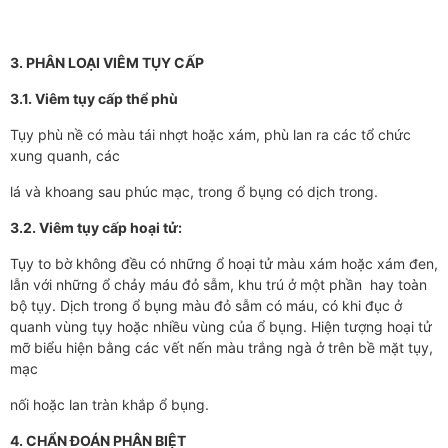
3. PHÂN LOẠI VIÊM TỤY CẤP
3.1. Viêm tụy cấp thể phù
Tụy phù nề có màu tái nhợt hoặc xám, phù lan ra các tổ chức
xung quanh, các
lá và khoang sau phúc mạc, trong ổ bụng có dịch trong.
3.2. Viêm tụy cấp hoại tử:
Tụy to bờ không đều có những ổ hoại tử màu xám hoặc xám đen,
lẫn với những ổ chảy máu đỏ sẫm, khu trú ở một phần hay toàn
bộ tụy. Dịch trong ổ bụng màu đỏ sẫm có máu, có khi đục ở
quanh vùng tụy hoặc nhiều vùng của ổ bụng. Hiện tư­­ợng hoại tử
mỡ biểu hiện bằng các vết nến màu trắng ngà ở trên bề mặt tụy,
mạc
nối hoặc lan tràn khắp ổ bụng.
4. CHẨN ĐOÁN PHÂN BIỆT