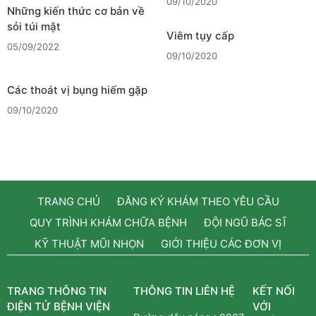
09/10/2020
Những kiến thức cơ bản về
sỏi túi mật
Viêm tụy cấp
05/09/2022
09/10/2020
Các thoát vị bụng hiếm gặp
09/10/2020
TRANG CHỦ
ĐĂNG KÝ KHÁM THEO YÊU CẦU
QUY TRÌNH KHÁM CHỮA BỆNH
ĐỘI NGŨ BÁC SĨ
KỸ THUẬT MŨI NHỌN
GIỚI THIỆU CÁC ĐƠN VỊ
TRANG THÔNG TIN
THÔNG TIN LIÊN HỆ
KẾT NỐI
ĐIỆN TỬ BỆNH VIỆN
VỚI