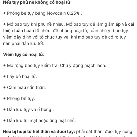
Nếu tụy phù nề không có hoại tử
:
+ Phóng bế tụy bằng Novocain 0,25% .
+ Mở bao tụy khi phù nề nhiều. Mở bao tụy để làm giảm áp và cải
thiện tuần hoàn tổ chức, đề phòng hoại tử, cần chú ý: bao tụy
viêm dày dính với tổ chức tụy và khi mở bao tụy dễ có rò tụy
nên phải dẫn lưu tốt.
Viêm tụy có hoại tử:
+ Mở rộng bao tụy kiểm tra. Chú ý động mạch lách.
+ Lấy bỏ hoại tử.
+ Cầm máu cẩn thận.
+ Phóng bế tụy.
+ Dẫn l­­­ưu tụy và ổ bụng .
+ Dẫn l­­ưu túi mật hoặc ống mật chủ.
Nếu bị hoại tử hết thân và đuôi tụy:
phải cắt thân, đuôi tụy cùng