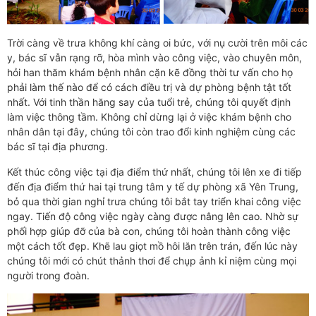
T
rời càng về trưa không khí càng oi bức, với nụ cười trên môi các
y, bác sĩ vẫn rạng rỡ, hòa mình vào công việc, vào chuyên môn,
hỏi han thăm khám bệnh nhân cặn kẽ đồng thời tư vấn cho họ
phải làm thế nào để có cách điều trị và dự phòng bệnh tật tốt
nhất. Với tinh thần hăng say của tuổi trẻ
, chúng tôi quyết định
làm việc thông tầm. Không chỉ dừng lại ở việc khám bệnh cho
nhân dân tại đây, chúng tôi còn trao đổi kinh nghiệm cùng các
bác sĩ tại địa phương.
Kết thúc công việc tại địa điểm thứ nhất, chúng tôi lên xe đi tiếp
đến địa điểm thứ hai tại trung tâm y tế dự phòng xã Yên Trung,
bỏ qua thời gian nghỉ trưa chúng tôi bắt tay triển khai công việc
ngay. Tiến độ công việc ngày càng được nâng lên cao. Nhờ sự
phối hợp giúp đỡ của bà con, chúng tôi hoàn thành công việc
một cách tốt đẹp. Khẽ lau giọt mồ hôi lăn trên trán, đến lúc này
chúng tôi mới có chút thảnh thơi để chụp ảnh kỉ niệm cùng mọi
người trong đoàn.