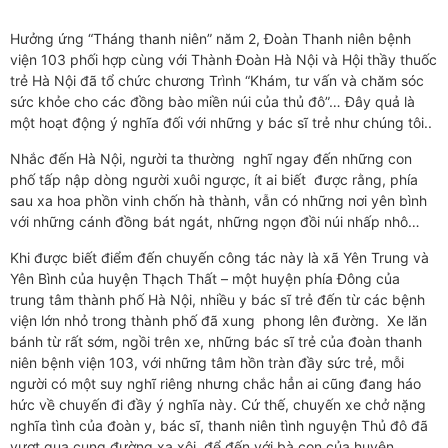
Hưởng ứng “Tháng thanh niên” năm 2, Đoàn Thanh niên bệnh
viện 103 phối hợp cùng với Thành Đoàn Hà Nội và Hội thầy thuốc
trẻ Hà Nội đã tổ chức chương Trình “Khám, tư vấn và chăm sóc
sức khỏe cho các đồng bào miền núi của thủ đô”… Đây quả là
một hoạt động ý nghĩa đối với những y bác sĩ trẻ như chúng tôi..
Nhắc đến Hà Nội, người ta thường nghĩ ngay đến những con
phố tấp nập dòng người xuôi ngược, ít ai biết được rằng, phía
sau xa hoa phồn vinh chốn hà thành, vẫn có những nơi yên bình
với những cánh đồng bát ngát, những ngọn đồi núi nhấp nhô…
Khi được biết điểm đến chuyến công tác này là xã Yên Trung và
Yên Bình của huyện Thạch Thất – một huyện phía Đông của
trung tâm thành phố Hà Nội, nhiều y bác sĩ trẻ đến từ các bệnh
viện lớn nhỏ trong thành phố đã xung phong lên đường. Xe lăn
bánh từ rất sớm, ngồi trên xe, những bác sĩ trẻ của đoàn thanh
niên bệnh viện 103, với những tâm hồn tràn đầy sức trẻ, mỗi
người có một suy nghĩ riêng nhưng chắc hẳn ai cũng đang háo
hức về chuyến đi đầy ý nghĩa này. Cứ thế, chuyến xe chở nặng
nghĩa tình của đoàn y, bác sĩ, thanh niên tình nguyện Thủ đô đã
vượt qua cung đường xa xôi, để đến với bà con của huyện