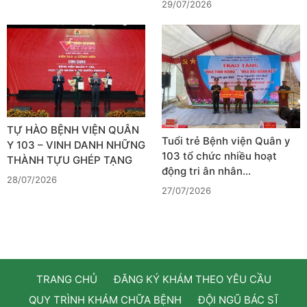
29/07/2026
TỰ HÀO BỆNH VIỆN QUÂN
Tuổi trẻ Bệnh viện Quân y
Y 103 – VINH DANH NHỮNG
103 tổ chức nhiều hoạt
THÀNH TỰU GHÉP TẠNG
động tri ân nhân…
28/07/2026
27/07/2026
TRANG CHỦ
ĐĂNG KÝ KHÁM THEO YÊU CẦU
QUY TRÌNH KHÁM CHỮA BỆNH
ĐỘI NGŨ BÁC SĨ