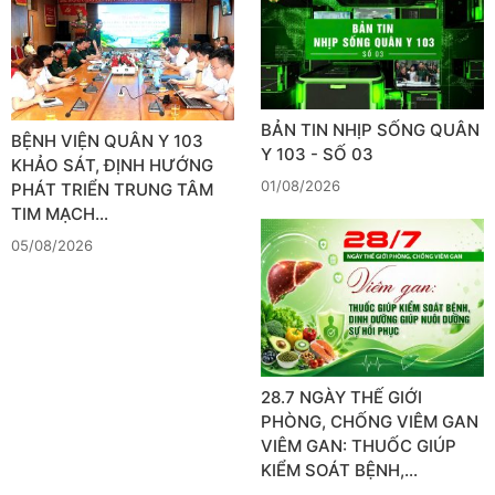
BẢN TIN NHỊP SỐNG QUÂN
BỆNH VIỆN QUÂN Y 103
Y 103 - SỐ 03
KHẢO SÁT, ĐỊNH HƯỚNG
01/08/2026
PHÁT TRIỂN TRUNG TÂM
TIM MẠCH…
05/08/2026
28.7 NGÀY THẾ GIỚI
PHÒNG, CHỐNG VIÊM GAN
VIÊM GAN: THUỐC GIÚP
KIỂM SOÁT BỆNH,…