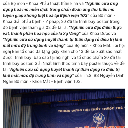
của Bộ môn - Khoa Phẫu thuật thần kinh và
“Nghiên cứu ứng
dụng hoá mô miễn dịch trong chẩn đoán ung thư biểu mô
tuyến giáp không biệt hoá tại Bệnh viện 103”
của Bộ môn -
Khoa Giải phẫu bệnh - Y pháp; 20 đề tài trình bày poster trong
đó bệnh viện tham gia 02 đề tài là:
“Nghiên cứu đặc điểm thực
vật, thành phần hóa học của lá Xạ Vàng”
của Khoa Dược và
“Nghiên cứu sử dụng huyết thanh tự thân dạng rỏ điều trị khô
mắt mức độ trung bình và nặng”
của Bộ môn - Khoa Mắt. Tại hội
nghị Ban tổ chức đã tặng giấy khen cho 13 đề tài xuất sắc nhất
được trình bày, báo cáo tại hội nghị và tổ chức chấm 20 đề tài
trình bày poster. Giải Nhất hình thức trình bày poster thuộc về đề
tài
“Nghiên cứu sử dụng huyết thanh tự
thân dạng rỏ điều trị
khô mắt mức độ trung bình và nặng”
của Th.S. BS Nguyễn Đình
Ngân Bộ môn - Khoa Mắt - Bệnh viện 103.