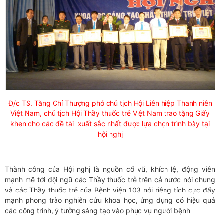
Đ/c TS. Tăng Chí Thượng phó chủ tịch Hội Liên hiệp Thanh niên
Việt Nam, chủ tịch Hội Thầy thuốc trẻ Việt Nam trao tặng Giấy
khen cho các đề tài xuất sắc nhất được lựa chọn trình bày tại
hội nghị
Thành công của Hội nghị là nguồn cổ vũ, khích lệ, động viên
mạnh mẽ tới đội ngũ các Thầy thuốc trẻ trên cả nước nói chung
và các Thầy thuốc trẻ của Bệnh viện 103 nói riêng tích cực đẩy
mạnh phong trào nghiên cứu khoa học, ứng dụng có hiệu quả
các công trình, ý tưởng sáng tạo vào phục vụ người bệnh