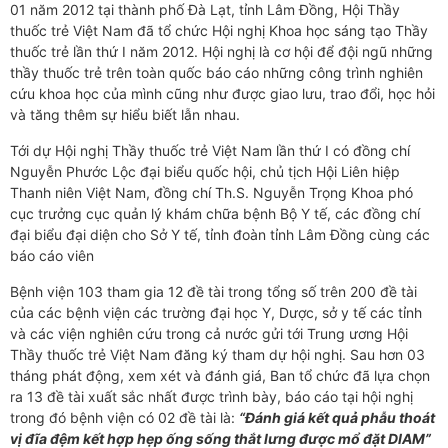
01 năm 2012 tại thành phố Đà Lạt, tỉnh Lâm Đồng, Hội Thầy
thuốc trẻ Việt Nam đã tổ chức Hội nghị Khoa học sáng tạo Thầy
thuốc trẻ lần thứ I năm 2012. Hội nghị là cơ hội để đội ngũ những
thầy thuốc trẻ trên toàn quốc báo cáo những công trình nghiên
cứu khoa học của mình cũng như được giao lưu, trao đổi, học hỏi
và tăng thêm sự hiểu biết lẫn nhau.
Tới dự Hội nghị Thầy thuốc trẻ Việt Nam lần thứ I có đồng chí
Nguyễn Phước Lộc đại biểu quốc hội, chủ tịch Hội Liên hiệp
Thanh niên Việt Nam, đồng chí Th.S. Nguyễn Trọng Khoa phó
cục trưởng cục quản lý khám chữa bệnh Bộ Y tế, các đồng chí
đại biểu đại diện cho Sở Y tế, tỉnh đoàn tỉnh Lâm Đồng cùng các
báo cáo viên
Bệnh viện 103 tham gia 12 đề tài trong tổng số trên 200 đề tài
của các bệnh viện các trường đại học Y, Dược, sở y tế các tỉnh
và các viện nghiên cứu trong cả nước gửi tới Trung ương Hội
Thầy thuốc trẻ Việt Nam đăng ký tham dự hội nghị. Sau hơn 03
tháng phát động, xem xét và đánh giá, Ban tổ chức đã lựa chọn
ra 13 đề tài xuất sắc nhất được trình bày, báo cáo tại hội nghị
trong đó bệnh viện có 02 đề tài là:
“Đánh giá kết quả phẫu thoát
vị đĩa đệm kết hợp hẹp ống sống thắt lưng được mổ đặt DIAM”