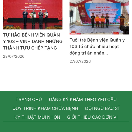
TỰ HÀO BỆNH VIỆN QUÂN
Tuổi trẻ Bệnh viện Quân y
Y 103 – VINH DANH NHỮNG
103 tổ chức nhiều hoạt
THÀNH TỰU GHÉP TẠNG
động tri ân nhân…
28/07/2026
27/07/2026
TRANG CHỦ
ĐĂNG KÝ KHÁM THEO YÊU CẦU
QUY TRÌNH KHÁM CHỮA BỆNH
ĐỘI NGŨ BÁC SĨ
KỸ THUẬT MŨI NHỌN
GIỚI THIỆU CÁC ĐƠN VỊ