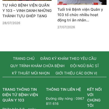
TỰ HÀO BỆNH VIỆN QUÂN
Tuổi trẻ Bệnh viện Quân y
Y 103 – VINH DANH NHỮNG
103 tổ chức nhiều hoạt
THÀNH TỰU GHÉP TẠNG
động tri ân nhân…
28/07/2026
27/07/2026
TRANG CHỦ
ĐĂNG KÝ KHÁM THEO YÊU CẦU
QUY TRÌNH KHÁM CHỮA BỆNH
ĐỘI NGŨ BÁC SĨ
KỸ THUẬT MŨI NHỌN
GIỚI THIỆU CÁC ĐƠN VỊ
TRANG THÔNG TIN
THÔNG TIN LIÊN HỆ
KẾT NỐI
ĐIỆN TỬ BỆNH VIỆN
VỚI
Đường dây nóng :
0967
QUÂN Y 103
CHÚNG
811 616
TÔI