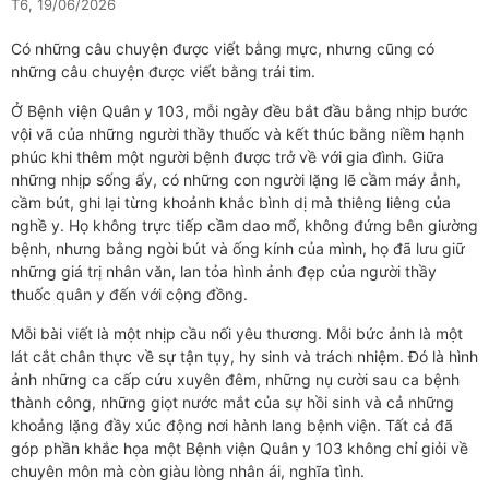
T6, 19/06/2026
Có những câu chuyện được viết bằng mực, nhưng cũng có
những câu chuyện được viết bằng trái tim.
Ở Bệnh viện Quân y 103, mỗi ngày đều bắt đầu bằng nhịp bước
vội vã của những người thầy thuốc và kết thúc bằng niềm hạnh
phúc khi thêm một người bệnh được trở về với gia đình. Giữa
những nhịp sống ấy, có những con người lặng lẽ cầm máy ảnh,
cầm bút, ghi lại từng khoảnh khắc bình dị mà thiêng liêng của
nghề y. Họ không trực tiếp cầm dao mổ, không đứng bên giường
bệnh, nhưng bằng ngòi bút và ống kính của mình, họ đã lưu giữ
những giá trị nhân văn, lan tỏa hình ảnh đẹp của người thầy
thuốc quân y đến với cộng đồng.
Mỗi bài viết là một nhịp cầu nối yêu thương. Mỗi bức ảnh là một
lát cắt chân thực về sự tận tụy, hy sinh và trách nhiệm. Đó là hình
ảnh những ca cấp cứu xuyên đêm, những nụ cười sau ca bệnh
thành công, những giọt nước mắt của sự hồi sinh và cả những
khoảng lặng đầy xúc động nơi hành lang bệnh viện. Tất cả đã
góp phần khắc họa một Bệnh viện Quân y 103 không chỉ giỏi về
chuyên môn mà còn giàu lòng nhân ái, nghĩa tình.