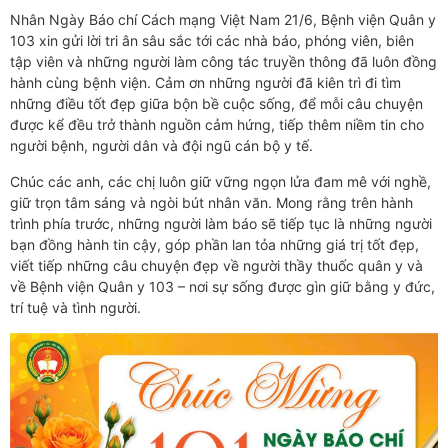
Nhân Ngày Báo chí Cách mạng Việt Nam 21/6, Bệnh viện Quân y
103 xin gửi lời tri ân sâu sắc tới các nhà báo, phóng viên, biên
tập viên và những người làm công tác truyền thông đã luôn đồng
hành cùng bệnh viện. Cảm ơn những người đã kiên trì đi tìm
những điều tốt đẹp giữa bộn bề cuộc sống, để mỗi câu chuyện
được kể đều trở thành nguồn cảm hứng, tiếp thêm niềm tin cho
người bệnh, người dân và đội ngũ cán bộ y tế.
Chúc các anh, các chị luôn giữ vững ngọn lửa đam mê với nghề,
giữ trọn tâm sáng và ngòi bút nhân văn. Mong rằng trên hành
trình phía trước, những người làm báo sẽ tiếp tục là những người
bạn đồng hành tin cậy, góp phần lan tỏa những giá trị tốt đẹp,
viết tiếp những câu chuyện đẹp về người thầy thuốc quân y và
về Bệnh viện Quân y 103 – nơi sự sống được gìn giữ bằng y đức,
trí tuệ và tình người.