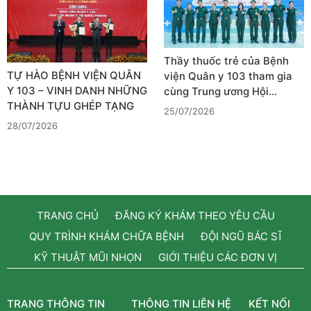
Thầy thuốc trẻ của Bệnh
TỰ HÀO BỆNH VIỆN QUÂN
viện Quân y 103 tham gia
Y 103 – VINH DANH NHỮNG
cùng Trung ương Hội…
THÀNH TỰU GHÉP TẠNG
25/07/2026
28/07/2026
TRANG CHỦ
ĐĂNG KÝ KHÁM THEO YÊU CẦU
QUY TRÌNH KHÁM CHỮA BỆNH
ĐỘI NGŨ BÁC SĨ
KỸ THUẬT MŨI NHỌN
GIỚI THIỆU CÁC ĐƠN VỊ
TRANG THÔNG TIN
THÔNG TIN LIÊN HỆ
KẾT NỐI