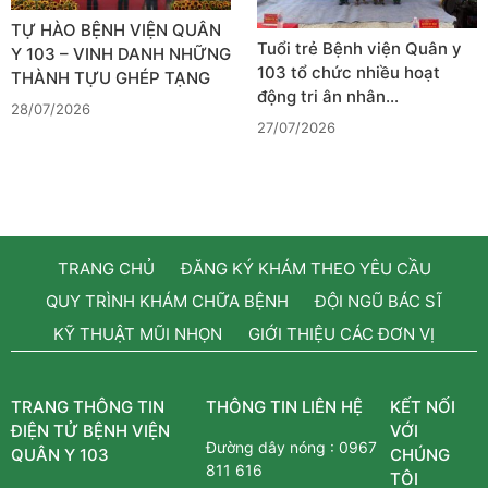
TỰ HÀO BỆNH VIỆN QUÂN
Tuổi trẻ Bệnh viện Quân y
Y 103 – VINH DANH NHỮNG
103 tổ chức nhiều hoạt
THÀNH TỰU GHÉP TẠNG
động tri ân nhân…
28/07/2026
27/07/2026
TRANG CHỦ
ĐĂNG KÝ KHÁM THEO YÊU CẦU
QUY TRÌNH KHÁM CHỮA BỆNH
ĐỘI NGŨ BÁC SĨ
KỸ THUẬT MŨI NHỌN
GIỚI THIỆU CÁC ĐƠN VỊ
TRANG THÔNG TIN
THÔNG TIN LIÊN HỆ
KẾT NỐI
ĐIỆN TỬ BỆNH VIỆN
VỚI
Đường dây nóng :
0967
QUÂN Y 103
CHÚNG
811 616
TÔI