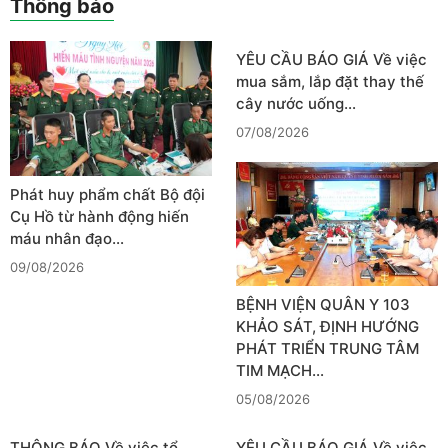
Thông báo
YÊU CẦU BÁO GIÁ Về việc
mua sắm, lắp đặt thay thế
cây nước uống…
07/08/2026
Phát huy phẩm chất Bộ đội
Cụ Hồ từ hành động hiến
máu nhân đạo…
09/08/2026
BỆNH VIỆN QUÂN Y 103
KHẢO SÁT, ĐỊNH HƯỚNG
PHÁT TRIỂN TRUNG TÂM
TIM MẠCH…
05/08/2026
THÔNG BÁO Về việc tổ
YÊU CẦU BÁO GIÁ Về việc