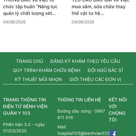
chức tập huấn “Năng lực
mua sắm, sửa chữa thay
quản lý chất lượng xét…
thế vật tư hệ…
04/08/2026
04/08/2026
TRANG CHỦ
ĐĂNG KÝ KHÁM THEO YÊU CẦU
QUY TRÌNH KHÁM CHỮA BỆNH
ĐỘI NGŨ BÁC SĨ
KỸ THUẬT MŨI NHỌN
GIỚI THIỆU CÁC ĐƠN VỊ
TRANG THÔNG TIN
THÔNG TIN LIÊN HỆ
KẾT NỐI
ĐIỆN TỬ BỆNH VIỆN
VỚI
Đường dây nóng :
0967
QUÂN Y 103
CHÚNG
811 616
TÔI
Phiên bản 3.0 - ngày
Mail:
01/03/2025
hospital103@benhvien103.vn