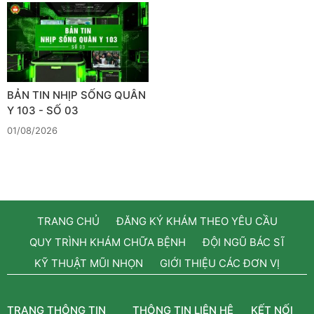
BẢN TIN NHỊP SỐNG QUÂN
Y 103 - SỐ 03
01/08/2026
TRANG CHỦ
ĐĂNG KÝ KHÁM THEO YÊU CẦU
QUY TRÌNH KHÁM CHỮA BỆNH
ĐỘI NGŨ BÁC SĨ
KỸ THUẬT MŨI NHỌN
GIỚI THIỆU CÁC ĐƠN VỊ
TRANG THÔNG TIN
THÔNG TIN LIÊN HỆ
KẾT NỐI