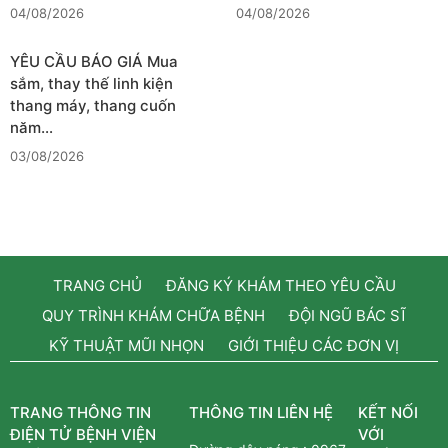
04/08/2026
04/08/2026
YÊU CẦU BÁO GIÁ Mua
sắm, thay thế linh kiện
thang máy, thang cuốn
năm…
03/08/2026
TRANG CHỦ
ĐĂNG KÝ KHÁM THEO YÊU CẦU
QUY TRÌNH KHÁM CHỮA BỆNH
ĐỘI NGŨ BÁC SĨ
KỸ THUẬT MŨI NHỌN
GIỚI THIỆU CÁC ĐƠN VỊ
TRANG THÔNG TIN
THÔNG TIN LIÊN HỆ
KẾT NỐI
ĐIỆN TỬ BỆNH VIỆN
VỚI