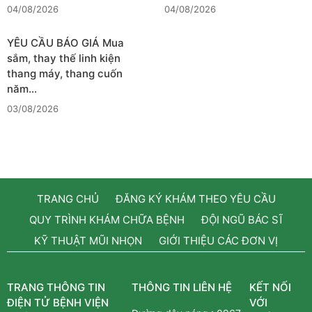
04/08/2026
04/08/2026
YÊU CẦU BÁO GIÁ Mua
sắm, thay thế linh kiện
thang máy, thang cuốn
năm…
03/08/2026
TRANG CHỦ
ĐĂNG KÝ KHÁM THEO YÊU CẦU
QUY TRÌNH KHÁM CHỮA BỆNH
ĐỘI NGŨ BÁC SĨ
KỸ THUẬT MŨI NHỌN
GIỚI THIỆU CÁC ĐƠN VỊ
TRANG THÔNG TIN
THÔNG TIN LIÊN HỆ
KẾT NỐI
ĐIỆN TỬ BỆNH VIỆN
VỚI