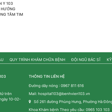
 Y 103
H HƯỚNG
UNG TÂM TIM
ẦU
QUY TRÌNH KHÁM CHỮA BỆNH
ĐỘI NGŨ BÁC SĨ
KỸ
103
THÔNG TIN LIÊN HỆ
Đường dây nóng :
0967 811 616
tử trên
Mail: hospital103@benhvien103.vn
 ngày 10-02-
Số 261 đường Phùng Hưng, Phường Hà Đông
Khoa Khám bệnh Theo yêu cầu:
0965 103 103