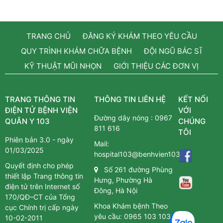
TRANG CHỦ
ĐĂNG KÝ KHÁM THEO YÊU CẦU
QUY TRÌNH KHÁM CHỮA BỆNH
ĐỘI NGŨ BÁC SĨ
KỸ THUẬT MŨI NHỌN
GIỚI THIỆU CÁC ĐƠN VỊ
TRANG THÔNG TIN
THÔNG TIN LIÊN HỆ
KẾT NỐI
ĐIỆN TỬ BỆNH VIỆN
VỚI
Đường dây nóng :
0967
QUÂN Y 103
CHÚNG
811 616
TÔI
Phiên bản 3.0 - ngày
Mail:
01/03/2025
hospital103@benhvien103.vn
Quyết định cho phép
Số 261 đường Phùng
thiết lập Trang thông tin
Hưng, Phường Hà
điện tử trên Internet số
Đông, Hà Nội
170/QĐ–CT của Tổng
Khoa Khám bệnh Theo
cục Chính trị cấp ngày
yêu cầu:
0965 103 103
10-02-2011