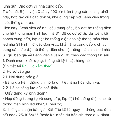
Kính gửi: Các đơn vị, nhà cung cấp.
Trước hết Bệnh viện Quân y 103 xin trân trọng cảm ơn sự phối
hợp, hợp tác của các đơn vị, nhà cung cấp với Bệnh viện trong
suốt thời gian qua.
Hiện nay, Bệnh viện có nhu cầu cung cấp, lắp đặt hệ thống điện
cho hệ thống màn hình led nhà S1, để có cơ sở lập dự toán, kế
hoạch cung cấp, lắp đặt hệ thống điện cho hệ thống màn hình
led nhà S1 kính mời các đơn vị có khả năng cung cấp dịch vụ
cung cấp, lắp đặt hệ thống điện cho hệ thống màn hình led nhà
S1 gửi báo giá về Bệnh viện Quân y 103 theo các thông tin sau:
1. Danh mục, khối lượng, thông số kỹ thuật hàng hóa
(Chi tiết tại
Phụ lục kèm theo
).
2. Hồ sơ báo giá
2.1. Nội dung báo giá
- Bảng giá kèm thông tin mô tả chi tiết hàng hóa, dịch vụ.
2.2. Hồ sơ năng lực của nhà thầu:
- Giấy đăng ký kinh doanh.
- Hợp đồng tương tự về cung cấp, lắp đặt hệ thống điện cho hệ
thống màn hình led nhà S1 (nếu có).
3. Thời gian nhận báo giá: Bắt đầu kể từ ngày ra thông báo đến
hết ngày 25/10/2025 (hoặc khi nhận đủ báo giá theo quy định).