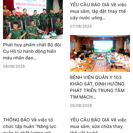
YÊU CẦU BÁO GIÁ Về việc
mua sắm, lắp đặt thay thế
cây nước uống…
07/08/2026
Phát huy phẩm chất Bộ đội
Cụ Hồ từ hành động hiến
máu nhân đạo…
09/08/2026
BỆNH VIỆN QUÂN Y 103
KHẢO SÁT, ĐỊNH HƯỚNG
PHÁT TRIỂN TRUNG TÂM
TIM MẠCH…
05/08/2026
THÔNG BÁO Về việc tổ
YÊU CẦU BÁO GIÁ Về việc
chức tập huấn “Năng lực
mua sắm, sửa chữa thay
quản lý chất lượng xét…
thế vật tư hệ…