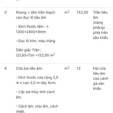
2
5
Khung + tấm trần thạch
m
152,95
Trần tiêu
cao đục lỗ tiêu âm
âm
(dạng
- Kích thước tấm : ≥
phẳng)
1200x2400x9mm
phía trên
sâu khấu
- Đục lỗ tròn, màu trắng
Diễn giải: Trần :
2
(21,85*7)m =152,95 m
2
6
Cửa lùa tiêu âm.
m
12
Hai cửa
tiêu âm
- Kích thước cửa rộng 2,0
của cánh
m x cao 3,0 m dày 6cm.
gà sân
khấu
- Lớp sợi thủy tinh cách
âm.
- Cách âm, chịu ẩm, cách
nhiệt.