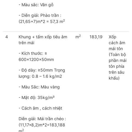
- Màu sắc: Vân gỗ
- Diễn giải: Phào trần :
2
(21,65+7)m*2 = 57,3 m
2
4
Khung + tấm xốp tiêu âm
m
183,19
Xốp
trên mái
cách âm
mái tôn
- Kích thước: ≥
(Toàn bộ
600x1200x50mm
phần mái
tôn phía
- Độ dày: ≥50mm Trọng
trên sâu
lượng: 0.8 – 1.6 kg/m2
khấu)
- Màu Sắc: Màu vàng
- Mật độ: 35kg/m³
- Cách âm , cách nhiệt
Diễn giải: Mái trần chéo :
(11,17*8,2)m*2=183,188
2
m