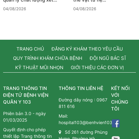
04/08/2026
04/08/2026
TRANG CHỦ
ĐĂNG KÝ KHÁM THEO YÊU CẦU
QUY TRÌNH KHÁM CHỮA BỆNH
ĐỘI NGŨ BÁC SĨ
KỸ THUẬT MŨI NHỌN
GIỚI THIỆU CÁC ĐƠN VỊ
TRANG THÔNG TIN
THÔNG TIN LIÊN HỆ
KẾT NỐI
ĐIỆN TỬ BỆNH VIỆN
VỚI
Đường dây nóng :
0967
QUÂN Y 103
CHÚNG
811 616
TÔI
Phiên bản 3.0 - ngày
Mail:
01/03/2025
hospital103@benhvien103.vn
Quyết định cho phép
Số 261 đường Phùng
thiết lập Trang thông tin
Hưng, Phường Hà