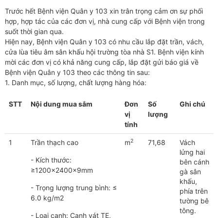
Trước hết Bệnh viện Quân y 103 xin trân trọng cảm ơn sự phối
hợp, hợp tác của các đơn vị, nhà cung cấp với Bệnh viện trong
suốt thời gian qua.
Hiện nay, Bệnh viện Quân y 103 có nhu cầu lắp đặt trần, vách,
cửa lùa tiêu âm sân khấu hội trường tòa nhà S1. Bệnh viện kính
mời các đơn vị có khả năng cung cấp, lắp đặt gửi báo giá về
Bệnh viện Quân y 103 theo các thông tin sau:
1. Danh mục, số lượng, chất lượng hàng hóa:
STT
Nội dung mua sắm
Đơn
Số
Ghi chú
vị
lượng
tính
2
1
Trần thạch cao
m
71,68
Vách
lửng hai
- Kích thước:
bên cánh
≥1200x2400x9mm
gà sân
khấu,
- Trọng lượng trung bình: ≤
phía trên
6.0 kg/m2
tường bê
tông.
- Loại cạnh: Cạnh vát TE,