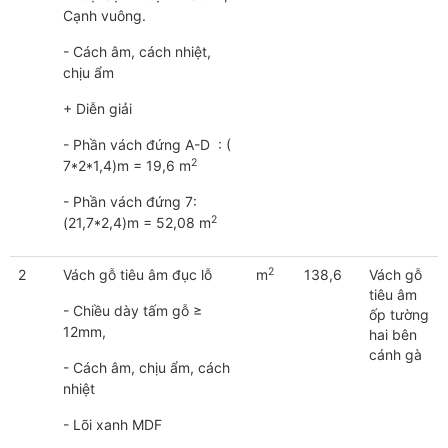
Cạnh vuông.
- Cách âm, cách nhiệt,
chịu ẩm
+ Diễn giải
- Phần vách đứng A-D : (
2
7*2*1,4)m = 19,6 m
- Phần vách đứng 7:
2
(21,7*2,4)m = 52,08 m
2
2
Vách gỗ tiêu âm đục lỗ
m
138,6
Vách gỗ
tiêu âm
- Chiều dày tấm gỗ ≥
ốp tường
12mm,
hai bên
cánh gà
- Cách âm, chịu ẩm, cách
nhiệt
- Lõi xanh MDF