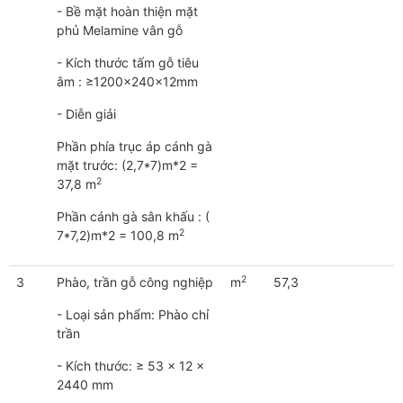
- Bề mặt hoàn thiện mặt
phủ Melamine vân gỗ
- Kích thước tấm gỗ tiêu
âm : ≥1200x240x12mm
- Diễn giải
Phần phía trục áp cánh gà
mặt trước: (2,7*7)m*2 =
2
37,8 m
Phần cánh gà sân khấu : (
2
7*7,2)m*2 = 100,8 m
2
3
Phào, trần gỗ công nghiệp
m
57,3
- Loại sản phẩm: Phào chỉ
trần
- Kích thước: ≥ 53 x 12 x
2440 mm