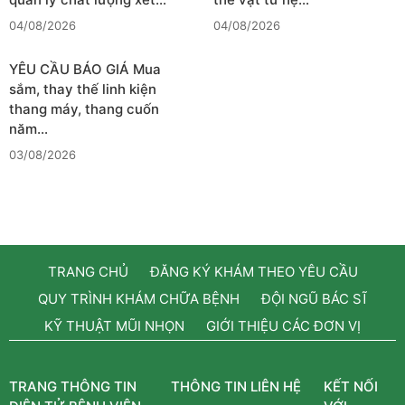
04/08/2026
04/08/2026
YÊU CẦU BÁO GIÁ Mua
sắm, thay thế linh kiện
thang máy, thang cuốn
năm…
03/08/2026
TRANG CHỦ
ĐĂNG KÝ KHÁM THEO YÊU CẦU
QUY TRÌNH KHÁM CHỮA BỆNH
ĐỘI NGŨ BÁC SĨ
KỸ THUẬT MŨI NHỌN
GIỚI THIỆU CÁC ĐƠN VỊ
TRANG THÔNG TIN
THÔNG TIN LIÊN HỆ
KẾT NỐI