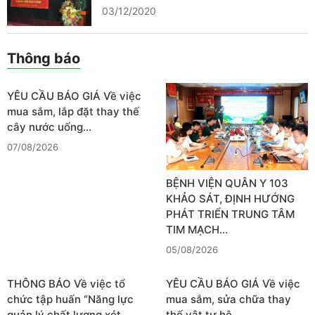
03/12/2020
Thông báo
YÊU CẦU BÁO GIÁ Về việc
mua sắm, lắp đặt thay thế
cây nước uống…
07/08/2026
BỆNH VIỆN QUÂN Y 103
KHẢO SÁT, ĐỊNH HƯỚNG
PHÁT TRIỂN TRUNG TÂM
TIM MẠCH…
05/08/2026
THÔNG BÁO Về việc tổ
YÊU CẦU BÁO GIÁ Về việc
chức tập huấn “Năng lực
mua sắm, sửa chữa thay
quản lý chất lượng xét…
thế vật tư hệ…