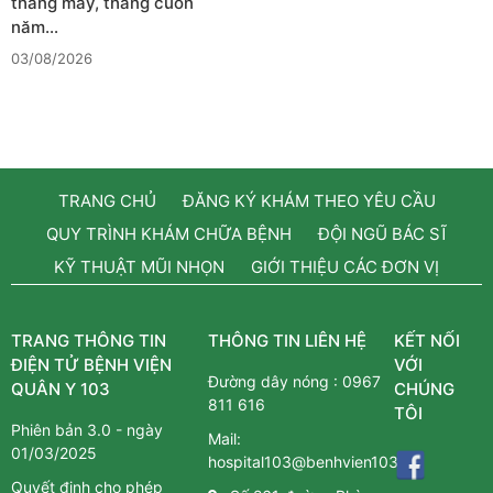
thang máy, thang cuốn
năm…
03/08/2026
TRANG CHỦ
ĐĂNG KÝ KHÁM THEO YÊU CẦU
QUY TRÌNH KHÁM CHỮA BỆNH
ĐỘI NGŨ BÁC SĨ
KỸ THUẬT MŨI NHỌN
GIỚI THIỆU CÁC ĐƠN VỊ
TRANG THÔNG TIN
THÔNG TIN LIÊN HỆ
KẾT NỐI
ĐIỆN TỬ BỆNH VIỆN
VỚI
Đường dây nóng :
0967
QUÂN Y 103
CHÚNG
811 616
TÔI
Phiên bản 3.0 - ngày
Mail:
01/03/2025
hospital103@benhvien103.vn
Quyết định cho phép