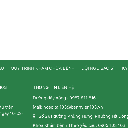
ẦU
QUY TRÌNH KHÁM CHỮA BỆNH
ĐỘI NGŨ BÁC SĨ
KỸ
103
THÔNG TIN LIÊN HỆ
Đường dây nóng :
0967 811 616
tử trên
Mail: hospital103@benhvien103.vn
 ngày 10-02-
Số 261 đường Phùng Hưng, Phường Hà Đông
Khoa Khám bệnh Theo yêu cầu:
0965 103 103