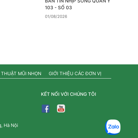
BẢN TIN NHỊP SỐNG QUÂN Y
103 - SỐ 03
01/08/2026
 THUẬT MŨI NHỌN
GIỚI THIỆU CÁC ĐƠN VỊ
KẾT NỐI VỚI CHÚNG TÔI
, Hà Nội