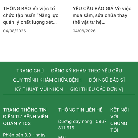
THÔNG BÁO Về việc tổ
YÊU CẦU BÁO GIÁ Về việc
chức tập huấn “Năng lực
mua sắm, sửa chữa thay
quản lý chất lượng xét…
thế vật tư hệ…
04/08/2026
04/08/2026
TRANG CHỦ
ĐĂNG KÝ KHÁM THEO YÊU CẦU
QUY TRÌNH KHÁM CHỮA BỆNH
ĐỘI NGŨ BÁC SĨ
KỸ THUẬT MŨI NHỌN
GIỚI THIỆU CÁC ĐƠN VỊ
TRANG THÔNG TIN
THÔNG TIN LIÊN HỆ
KẾT NỐI
ĐIỆN TỬ BỆNH VIỆN
VỚI
Đường dây nóng :
0967
QUÂN Y 103
CHÚNG
811 616
TÔI
Phiên bản 3.0 - ngày
Mail: