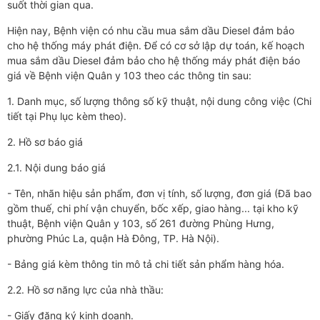
suốt thời gian qua.
Hiện nay, Bệnh viện có nhu cầu
mua sắm
dầu Diesel đảm bảo
cho hệ thống máy phát điện
.
Đ
ể có cơ sở lập dự toán, kế hoạch
mua sắm
dầu Diesel đảm bảo cho hệ thống máy phát điện
báo
giá về Bệnh viện Quân y 103 theo các thông tin sau:
1. Danh mục, số lượ
ng thông số kỹ thuật, nội dung
công việ
c
(
C
hi
tiế
t tại
Phụ lục
kèm theo
).
2. Hồ sơ báo giá
2.1. Nội dung báo giá
- Tên, nhãn hiệu sản phẩm, đơn vị tính, số lượng, đơn giá (Đã bao
gồm thuế, chi phí vận chuyển, bốc xếp, giao hàng... tại kho kỹ
thuật, Bệnh viện Quân y 103, số 261 đường Phùng Hưng,
phường Phúc La, quận Hà Đông, TP. Hà Nội).
- Bảng giá kèm thông
tin
mô tả chi
tiết
sản phẩm hàng hóa
.
2.2. Hồ sơ năng lực của nhà thầu:
- Giấy đăng ký kinh doanh.