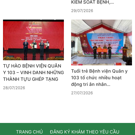
KIỂM SOÁT BỆNH,…
29/07/2026
TỰ HÀO BỆNH VIỆN QUÂN
Tuổi trẻ Bệnh viện Quân y
Y 103 – VINH DANH NHỮNG
103 tổ chức nhiều hoạt
THÀNH TỰU GHÉP TẠNG
động tri ân nhân…
28/07/2026
27/07/2026
TRANG CHỦ
ĐĂNG KÝ KHÁM THEO YÊU CẦU