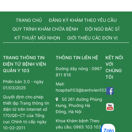
TRANG CHỦ
ĐĂNG KÝ KHÁM THEO YÊU CẦU
QUY TRÌNH KHÁM CHỮA BỆNH
ĐỘI NGŨ BÁC SĨ
KỸ THUẬT MŨI NHỌN
GIỚI THIỆU CÁC ĐƠN VỊ
TRANG THÔNG TIN
THÔNG TIN LIÊN HỆ
KẾT NỐI
ĐIỆN TỬ BỆNH VIỆN
VỚI
Đường dây nóng :
0967
QUÂN Y 103
CHÚNG
811 616
TÔI
Phiên bản 3.0 - ngày
Mail:
01/03/2025
hospital103@benhvien103.vn
Quyết định cho phép
Số 261 đường Phùng
thiết lập Trang thông tin
Hưng, Phường Hà
điện tử trên Internet số
Đông, Hà Nội
170/QĐ–CT của Tổng
Khoa Khám bệnh Theo
cục Chính trị cấp ngày
yêu cầu:
0965 103 103
10-02-2011