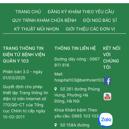
TRANG CHỦ
ĐĂNG KÝ KHÁM THEO YÊU CẦU
QUY TRÌNH KHÁM CHỮA BỆNH
ĐỘI NGŨ BÁC SĨ
KỸ THUẬT MŨI NHỌN
GIỚI THIỆU CÁC ĐƠN VỊ
TRANG THÔNG TIN
THÔNG TIN LIÊN HỆ
KẾT NỐI
ĐIỆN TỬ BỆNH VIỆN
VỚI
Đường dây nóng :
0967
QUÂN Y 103
CHÚNG
811 616
TÔI
Phiên bản 3.0 - ngày
Mail:
01/03/2025
hospital103@benhvien103.vn
Quyết định cho phép
Số 261 đường Phùng
thiết lập Trang thông tin
Hưng, Phường Hà
điện tử trên Internet số
Đông, Hà Nội
170/QĐ–CT của Tổng
Khoa Khám bệnh Theo
cục Chính trị cấp ngày
yêu cầu:
0965 103 103
10-02-2011
Số 158A đường