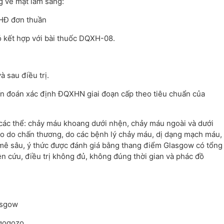
g về mặt lâm sàng:
HHĐ đơn thuần
 kết hợp với bài thuốc DQXH-08.
 sau điều trị.
n đoán xác định ĐQXHN giai đoạn cấp theo tiêu chuẩn của
 các thể: chảy máu khoang dưới nhện, chảy máu ngoài và dưới
o do chấn thương, do các bệnh lý chảy máu, dị dạng mạch máu,
 mê sâu, ý thức được đánh giá bằng thang điểm Glasgow có tổng
 cứu, điều trị không đủ, không đúng thời gian và phác đồ
asgow
rgogozo