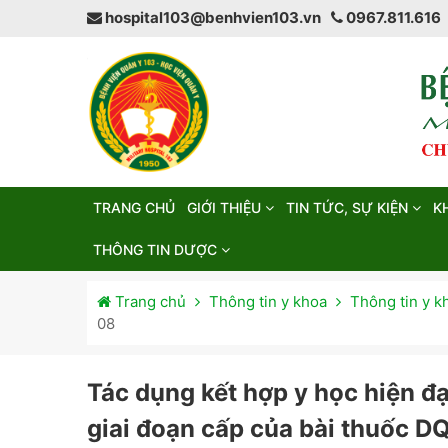
hospital103@benhvien103.vn
0967.811.616
TRANG CHỦ
GIỚI THIỆU
TIN TỨC, SỰ KIỆN
K
THÔNG TIN DƯỢC
Trang chủ
Thông tin y khoa
Thông tin y k
08
Tác dụng kết hợp y học hiện đạ
giai đoạn cấp của bài thuốc D