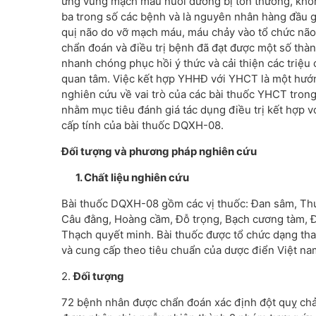
ứng vùng mạch máu nuôi dưỡng bị tổn thương, khôn
ba trong số các bệnh và là nguyên nhân hàng đầu g
quị não do vỡ mạch máu, máu chảy vào tổ chức não g
chẩn đoán và điều trị bệnh đã đạt được một số thàn
nhanh chóng phục hồi ý thức và cải thiện các triệu 
quan tâm. Việc kết hợp YHHĐ với YHCT là một hướn
nghiên cứu về vai trò của các bài thuốc YHCT trong
nhằm mục tiêu đánh giá tác dụng điều trị kết hợp v
cấp tính của bài thuốc DQXH-08.
Đối tượng và phương pháp nghiên cứu
1.
Chất liệu nghiên cứu
Bài thuốc DQXH-08 gồm các vị thuốc: Đan sâm, Thuỷ
Câu đằng, Hoàng cầm, Đỗ trọng, Bạch cương tàm, Đạ
Thạch quyết minh. Bài thuốc được tổ chức dạng th
và cung cấp theo tiêu chuẩn của dược điển Việt na
2.
Đối tượng
72 bệnh nhân được chẩn đoán xác định đột quỵ chảy