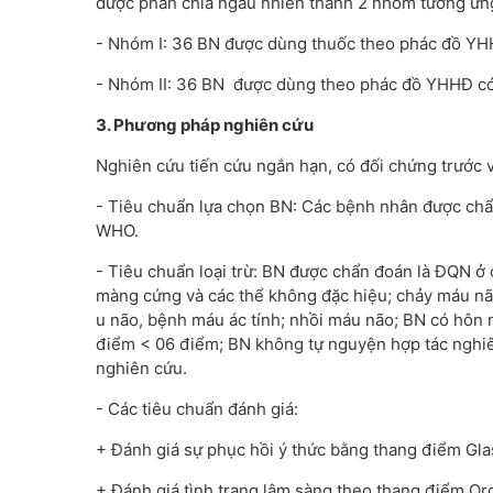
được phân chia ngẫu nhiên thành 2 nhóm tương ứn
- Nhóm I: 36 BN được dùng thuốc theo phác đồ Y
- Nhóm II: 36 BN được dùng theo phác đồ YHHĐ có
3. Phương pháp nghiên cứu
Nghiên cứu tiến cứu ngắn hạn, có đối chứng trước và
- Tiêu chuẩn lựa chọn BN: Các bệnh nhân được chẩ
WHO.
- Tiêu chuẩn loại trừ: BN được chẩn đoán là ĐQN ở
màng cứng và các thể không đặc hiệu; chảy máu nã
u não, bệnh máu ác tính; nhồi máu não; BN có hôn
điểm < 06 điểm; BN không tự nguyện hợp tác nghiên
nghiên cứu.
- Các tiêu chuẩn đánh giá:
+ Đánh giá sự phục hồi ý thức bằng thang điểm Gl
+ Đánh giá tình trạng lâm sàng theo thang điểm O