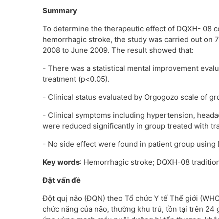
Summary
To determine the therapeutic effect of DQXH- 08 c
hemorrhagic stroke, the study was carried out on 
2008 to June 2009. The result showed that:
- There was a statistical mental improvement eval
treatment (p<0.05).
- Clinical status evaluated by Orgogozo scale of gr
- Clinical symptoms including hypertension, headac
were reduced significantly in group treated with tr
- No side effect were found in patient group usin
Key words
: Hemorrhagic stroke; DQXH-08 traditio
Đặt vấn đề
Đột quị não (ĐQN) theo Tổ chức Y tế Thế giới (WHO
chức năng của não, thường khu trú, tồn tại trên 24