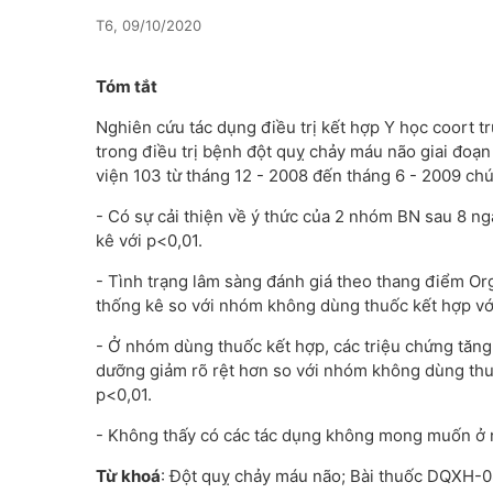
T6, 09/10/2020
Tóm tắt
Nghiên cứu tác dụng điều trị kết hợp Y học coort 
trong điều trị bệnh đột quỵ chảy máu não giai đoạn
viện 103 từ tháng 12 - 2008 đến tháng 6 - 2009 chú
- Có sự cải thiện về ý thức của 2 nhóm BN sau 8 ng
kê với p<0,01.
- Tình trạng lâm sàng đánh giá theo thang điểm O
thống kê so với nhóm không dùng thuốc kết hợp vớ
- Ở nhóm dùng thuốc kết hợp, các triệu chứng tăng h
dưỡng giảm rõ rệt hơn so với nhóm không dùng thuố
p<0,01.
- Không thấy có các tác dụng không mong muốn ở 
Từ khoá
: Đột quỵ chảy máu não; Bài thuốc DQXH-0