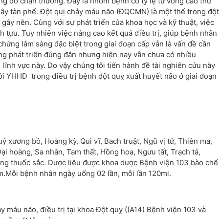
g do chấn thương. Đây là nhóm bệnh có tỷ lệ tử vong cao thứ
ây tàn phế. Đột quị chảy máu não (ĐQCMN) là một thể trong đột
ây nên. Cùng với sự phát triển của khoa học và kỹ thuật, việc
h tựu. Tuy nhiên việc nâng cao kết quả điều trị, giúp bệnh nhân
chứng lâm sàng đặc biệt trong giai đoạn cấp vẫn là vấn đề cần
g phát triển đúng đắn nhưng hiện nay vẫn chưa có nhiều
 lĩnh vực này. Do vậy chúng tôi tiến hành đề tài nghiên cứu này
ới YHHĐ trong điều trị bệnh đột quỵ xuất huyết não ở giai đoạn
 xương bồ, Hoàng kỳ, Qui vĩ, Bach truật, Ngũ vị tử, Thiên ma,
i hoàng, Sa nhân, Tam thất, Hồng hoa, Ngưu tất, Trạch tả,
ang thuốc sắc. Dược liệu được khoa dược Bệnh viện 103 bào chế
m.Mỗi bệnh nhân ngày uống 02 lần, mỗi lần 120ml.
 máu não, điều trị tại khoa Đột quỵ ((A14) Bệnh viện 103 và