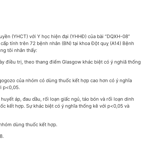
truyền (YHCT) với Y học hiện đại (YHHĐ) của bài “DQXH-08”
 cấp tính trên 72 bệnh nhân (BN) tại khoa Đột quỵ (A14) Bệnh
ng tôi nhân thấy:
ày điều trị, theo thang điểm Glasgow khác biệt có ý nghiã thống
rgogozo của nhóm có dùng thuốc kết hợp cao hơn có ý nghĩa
i p<0,05.
uyết áp, đau dầu, rối loạn giấc ngủ, táo bón và rối loạn dinh
c kết hợp. Sự khác biệt có ý nghĩa thống kê với p<0,05 và
nhóm dùng thuốc kết hợp.
8.