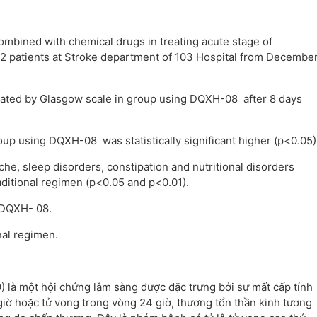
ombined with chemical drugs in treating acute stage of
72 patients at Stroke department of 103 Hospital from Decembe
uated by Glasgow scale in group using DQXH-08 after 8 days
oup using DQXH-08 was statistically significant higher (p<0.05)
he, sleep disorders, constipation and nutritional disorders
aditional regimen (p<0.05 and p<0.01).
g DQXH- 08.
nal regimen.
) là một hội chứng lâm sàng được đặc trưng bởi sự mất cấp tính
 giờ hoặc tử vong trong vòng 24 giờ, thương tổn thần kinh tương