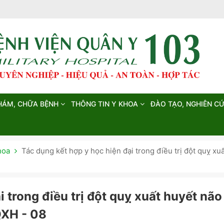
HÁM, CHỮA BỆNH
THÔNG TIN Y KHOA
ĐÀO TẠO, NGHIÊN C
hoa
Tác dụng kết hợp y học hiện đại trong điều trị đột quỵ x
i trong điều trị đột quỵ xuất huyết não
QXH - 08