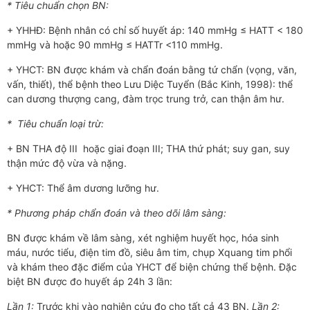
* Tiêu chuẩn chọn BN:
+ YHHĐ: Bệnh nhân có chỉ số huyết áp: 140 mmHg ≤ HATT < 180
mmHg và hoặc 90 mmHg ≤ HATTr <110 mmHg.
+ YHCT: BN được khám và chẩn đoán bằng tứ chẩn (vọng, văn,
vấn, thiết), thể bệnh theo Lưu Diệc Tuyển (Bắc Kinh, 1998): thể
can dương thượng cang, đàm trọc trung trở, can thận âm hư.
* Tiêu chuẩn loại trừ:
+ BN THA độ III hoặc giai đoạn III; THA thứ phát; suy gan, suy
thận mức độ vừa và nặng.
+ YHCT: Thể âm dương lưỡng hư.
* Phương pháp chẩn đoán và theo dõi lâm sàng:
BN đ­ược khám về lâm sàng, xét nghiệm huyết học, hóa sinh
máu, n­ước tiểu, điện tim đồ, siêu âm tim, chụp Xquang tim phổi
và khám theo đặc điểm của YHCT để biện chứng thể bệnh. Đặc
biệt BN được đo huyết áp 24h 3 lần:
Lần 1:
Tr­ước khi vào nghiên cứu đo cho tất cả 43 BN.
Lần 2: