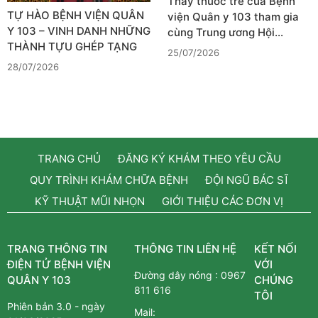
Thầy thuốc trẻ của Bệnh
TỰ HÀO BỆNH VIỆN QUÂN
viện Quân y 103 tham gia
Y 103 – VINH DANH NHỮNG
cùng Trung ương Hội…
THÀNH TỰU GHÉP TẠNG
25/07/2026
28/07/2026
TRANG CHỦ
ĐĂNG KÝ KHÁM THEO YÊU CẦU
QUY TRÌNH KHÁM CHỮA BỆNH
ĐỘI NGŨ BÁC SĨ
KỸ THUẬT MŨI NHỌN
GIỚI THIỆU CÁC ĐƠN VỊ
TRANG THÔNG TIN
THÔNG TIN LIÊN HỆ
KẾT NỐI
ĐIỆN TỬ BỆNH VIỆN
VỚI
Đường dây nóng :
0967
QUÂN Y 103
CHÚNG
811 616
TÔI
Phiên bản 3.0 - ngày
Mail: