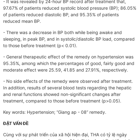
- It was revealed by 24-hour BP record after treatment that,
97.67% of patients reduced systolic blood pressure (BP); 86.05%
of patients reduced diastolic BP, and 95.35% of patients
reduced mean BP.
- There was a decrease in BP both while being awake and
sleeping, in peak BP, and in systolic/diastolic BP load, compared
to those before treatment (p< 0.01).
- General therapeutic effect of the remedy on hypertension was
95.35%, among which the percentages of good, fairly good and
moderate effect were 25.59, 41.85 and 27.91%, respectively.
- No side effects of the remedy were observed after treatment.
In addition, results of several blood tests regarding the hepatic
and renal functions showed non-significant changes after
treatment, compared to those before treatment (p>0.05).
Key words: Hypertension; “Giang ap - 08” remedy.
ĐẶT VẤN ĐỀ
Cùng với sự phát triển của xã hội hiện đại, THA có tỷ lệ ngày