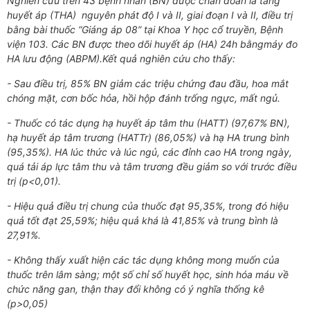
Nghiên cứu trên 43 bệnh nhân (BN) được chẩn đoán là tăng
huyết áp (THA) nguyên phát độ I và II, giai đoạn I và II, điều trị
bằng bài thuốc “Giáng áp 08” tại Khoa Y học cổ truyền, Bệnh
viện 103. Các BN được theo dõi huyết áp (HA) 24h bằngmáy đo
HA lưu động (ABPM).Kết quả nghiên cứu cho thấy:
- Sau điều trị, 85% BN giảm các triệu chứng đau đầu, hoa mắt
chóng mặt, cơn bốc hỏa, hồi hộp đánh trống ngực, mất ngủ.
- Thuốc có tác dụng hạ huyết áp tâm thu (HATT) (97,67% BN),
hạ huyết áp tâm trương (HATTr) (86,05%) và hạ HA trung bình
(95,35%). HA lúc thức và lúc ngủ, các đỉnh cao HA trong ngày,
quá tải áp lực tâm thu và tâm trương đều giảm so với trước điều
trị (p<0,01).
- Hiệu quả điều trị chung của thuốc đạt 95,35%, trong đó hiệu
quả tốt đạt 25,59%; hiệu quả khá là 41,85% và trung bình là
27,91%.
- Không thấy xuất hiện các tác dụng không mong muốn của
thuốc trên lâm sàng; một số chỉ số huyết học, sinh hóa máu về
chức năng gan, thận thay đổi không có ý nghĩa thống kê
(p>0,05)