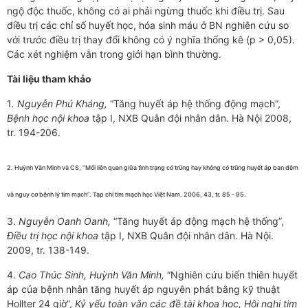
ngộ độc thuốc, không có ai phải ngừng thuốc khi điều trị. Sau
điều trị các chỉ số huyết học, hóa sinh máu ở BN nghiên cứu so
với trước điều trị thay đổi không có ý nghĩa thống kê (p > 0,05).
Các xét nghiệm vẫn trong giới hạn bình thường.
Tài liệu tham khảo
1
. Nguyễn Phú Kháng,
“Tăng huyết áp hệ thống động mạch”,
Bệnh học nội khoa
tập I, NXB Quân đội nhân dân. Hà Nội 2008,
tr. 194-206.
2. Huỳnh Văn Minh và CS, “Mối liên quan giữa tình trạng có trũng hay không có trũng huyết áp ban đêm
và nguy cơ bệnh lý tim mạch”. Tạp chí tim mạch học Việt Nam. 2006, 43, tr. 85 - 95.
3.
Nguyễn Oanh Oanh,
“Tăng huyết áp động mạch hệ thống”,
Điều trị học nội khoa
tập I, NXB Quân đội nhân dân. Hà Nội.
2009, tr. 138-149.
4.
Cao Thúc Sinh, Huỳnh Văn Minh,
“Nghiên cứu biến thiên huyết
áp của bệnh nhân tăng huyết áp nguyên phát bằng kỹ thuật
Hollter 24 giờ”,
Kỷ yếu toàn văn các đề tài khoa học, Hội nghị tim