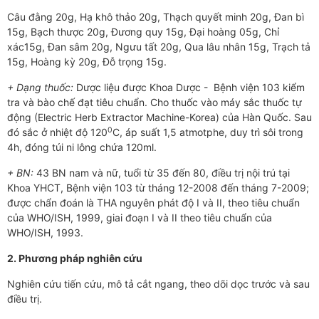
Câu đằng 20g, Hạ khô thảo 20g, Thạch quyết minh 20g, Đan bì
15g, Bạch thược 20g, Đương quy 15g, Đại hoàng 05g, Chỉ
xác15g, Đan sâm 20g, Ngưu tất 20g, Qua lâu nhân 15g, Trạch tả
15g, Hoàng kỳ 20g, Đỗ trọng 15g.
+ Dạng thuốc:
Dược liệu được Khoa Dược - Bệnh viện 103 kiểm
tra và bào chế đạt tiêu chuẩn. Cho thuốc vào máy sắc thuốc tự
động (Electric Herb Extractor Machine-Korea) của Hàn Quốc. Sau
0
đó sắc ở nhiệt độ 120
C, áp suất 1,5 atmotphe, duy trì sôi trong
4h, đóng túi ni lông chứa 120ml.
+ BN:
43 BN nam và nữ, tuổi từ 35 đến 80, điều trị nội trú tại
Khoa YHCT, Bệnh viện 103 từ tháng 12-2008 đến tháng 7-2009;
đ­ược chẩn đoán là THA nguyên phát độ I và II, theo tiêu chuẩn
của WHO/ISH, 1999, giai đoạn I và II theo tiêu chuẩn của
WHO/ISH, 1993.
2. Phương pháp nghiên cứu
Nghiên cứu tiến cứu, mô tả cắt ngang, theo dõi dọc trước và sau
điều trị.