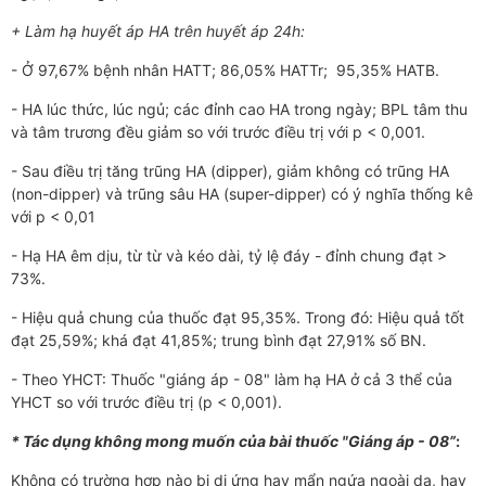
+ Làm hạ huyết áp HA trên huyết áp 24h:
- Ở 97,67% bệnh nhân HATT; 86,05% HATTr; 95,35% HATB.
- HA lúc thức, lúc ngủ; các đỉnh cao HA trong ngày; BPL tâm thu
và tâm trương đều giảm so với trước điều trị với p < 0,001.
- Sau điều trị tăng trũng HA (dipper), giảm không có trũng HA
(non-dipper) và trũng sâu HA (super-dipper) có ý nghĩa thống kê
với p < 0,01
- Hạ HA êm dịu, từ từ và kéo dài, tỷ lệ đáy - đỉnh chung đạt >
73%.
- Hiệu quả chung của thuốc đạt 95,35%. Trong đó: Hiệu quả tốt
đạt 25,59%; khá đạt 41,85%; trung bình đạt 27,91% số BN.
- Theo YHCT: Thuốc "giáng áp - 08" làm hạ HA ở cả 3 thể của
YHCT so với trước điều trị (p < 0,001).
* Tác dụng không mong muốn của bài thuốc "Giáng áp - 08”
:
Không có trường hợp nào bị dị ứng hay mẩn ngứa ngoài da, hay