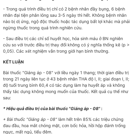
- Trong quá trình điều trị chỉ có 2 bệnh nhân đầy bụng, 6 bệnh
nhân đại tiện phân lỏng sau 3-5 ngày thì hết. Không bệnh nhân
nào bị dị ứng, ngộ độc thuốc hoặc tác dụng bất lợi khác mà phải
ngừng thuốc trong quá trình nghiên cứu.
- Sau điều trị các chỉ số huyết học, hóa sinh máu ở BN nghiên
cứu so với trước điều trị thay đổi không có ý nghĩa thống kê (p >
0,05). Các xét nghiệm vẫn trong giới hạn bình thường.
KẾT LUẬN
Bài thuốc "Giáng áp - 08" với liều ngày 1 thang; thời gian điều trị
trong 21 ngày liên tục ở 43 bệnh nhân THA độ I, II; giai đoạn I, II;
độ tuổi trung bình 60,4 có tác dụng làm hạ huyết áp và không
thấy tác dụng không mong muốn của thuốc. Kết quả cụ thể như
sau:
* Hiệu quả điều trị của bài thuốc "Giáng áp - 08"
:
+ Bài thuốc "Giáng áp - 08"
làm hết trên 85% các triệu chứng
đau đầu, hoa mắt chóng mặt, cơn bốc hỏa, hồi hộp đánh trống
ngực, mất ngủ, tiểu đêm.