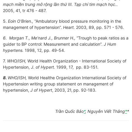
mạch miền trung mở rộng lần thứ III. Tạp chí tim mạch học.
.
2005, 41, tr 476 - 487.
5.
Eoin O’Brien.,
“Ambulatory blood pressure monitoring in the
management of hypertension”.
Heart.
2003, 89, pp. 571 - 576.
6. Morgan T., Me’nard J., Brunner H.,
“Trough to peak ratios as a
guider to BP control: Measurement and calculation”.
J Hum
hypertens.
1998, 12, pp. 49-54.
7.
WHO/ISH,
World Health Organization - International Society of
Hypertension,
J. of Hypert.
1999, 17, pp. 83-151.
8.
WHO/ISH,
World Healthe Organization International Society of
Hypertension writing group statement on management of
hypertension,
J of Hypert
, 2003, 21,
pp. 92-183.
Trần Quốc Bảo
*
, Nguyễn Viết Thắng
*
*