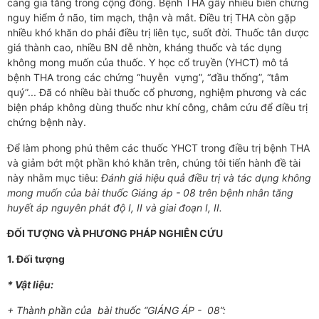
càng gia tăng trong cộng đồng. Bệnh THA gây nhiều biến chứng
nguy hiểm ở não, tim mạch, thận và mắt. Điều trị THA còn gặp
nhiều khó khăn do phải điều trị liên tục, suốt đời. Thuốc tân dược
giá thành cao, nhiều BN dễ nhờn, kháng thuốc và tác dụng
không mong muốn của thuốc. Y học cổ truyền (YHCT) mô tả
bệnh THA trong các chứng “huyễn vựng”, “đầu thống”, “tâm
quý”... Đã có nhiều bài thuốc cổ phư­ơng, nghiệm phư­ơng và các
biện pháp không dùng thuốc như khí công, châm cứu để điều trị
chứng bệnh này.
Để làm phong phú thêm các thuốc YHCT trong điều trị bệnh THA
và giảm bớt một phần khó khăn trên, chúng tôi tiến hành đề tài
này nhằm mục tiêu:
Đánh giá hiệu quả điều trị và tác dụng không
mong muốn của bài thuốc Giáng áp - 08 trên bệnh nhân tăng
huyết áp nguyên phát độ I, II và giai đoạn I, II.
ĐỐI TƯỢNG VÀ PHƯƠNG PHÁP NGHIÊN CỨU
1. Đối tượng
* Vật liệu:
+ Thành phần của bài thuốc “GIÁNG ÁP - 08”: