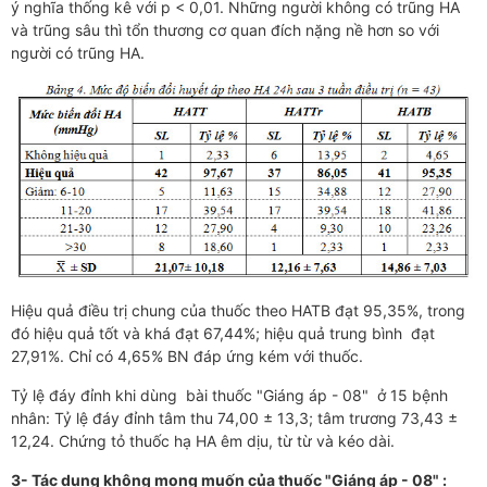
ý nghĩa thống kê với p < 0,01. Những người không có trũng HA
và trũng sâu thì tổn thương cơ quan đích nặng nề hơn so với
người có trũng HA.
Hiệu quả điều trị chung của thuốc theo HATB đạt 95,35%, trong
đó hiệu quả tốt và khá đạt 67,44%; hiệu quả trung bình đạt
27,91%. Chỉ có 4,65% BN đáp ứng kém với thuốc.
Tỷ lệ đáy đỉnh khi dùng bài thuốc "Giáng áp - 08" ở 15 bệnh
nhân: Tỷ lệ đáy đỉnh tâm thu 74,00 ± 13,3; tâm trương 73,43 ±
12,24. Chứng tỏ thuốc hạ HA êm dịu, từ từ và kéo dài.
3- Tác dụng không mong muốn của thuốc "Giáng áp - 08" :