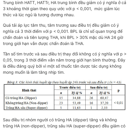
Trung bình HATT, HATTr, HA trung bình đều giảm có ý nghĩa ở cả
3 khoảng thời gian theo quy ước với p < 0,001, mức giảm lúc
thức và lúc ngủ là tương đương nhau.
Quá tải áp lực tâm thu, tâm trương sau điều trị đều giảm có ý
nghĩa cả 3 thời điểm với p < 0,001. BPL là chỉ số quan trọng để
chẩn đoán và tiên lượng THA, khi BPL > 30% mặc dù HA 24 giờ
trong giới hạn vẫn được chẩn đoán là THA.
Tần số tim trước và sau điều trị thay đổi không có ý nghĩa với p >
0,05, trong 3 thời điểm vẫn nằm trong giới hạn bình thường. Đây
là điều đáng quý bởi vì một số thuốc tân dược tác dụng không
mong muốn là làm tăng nhịp tim.
Sau điều trị nhóm người có trũng HA (dipper) tăng và không
trũng HA (non-dipper), trũng sâu HA (super-dipper) đều giảm có