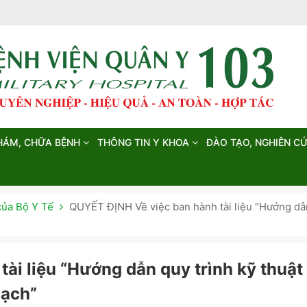
HÁM, CHỮA BỆNH
THÔNG TIN Y KHOA
ĐÀO TẠO, NGHIÊN C
của Bộ Y Tế
QUYẾT ĐỊNH Về việc ban hành tài liệu “Hướng dẫn
ài liệu “Hướng dẫn quy trình kỹ thuật
mạch”