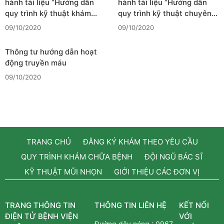
hành tài liệu “Hướng dẫn
hành tài liệu “Hướng dẫn
quy trình kỹ thuật khám…
quy trình kỹ thuật chuyên…
09/10/2020
09/10/2020
Thông tư hướng dẫn hoạt
động truyền máu
09/10/2020
TRANG CHỦ
ĐĂNG KÝ KHÁM THEO YÊU CẦU
QUY TRÌNH KHÁM CHỮA BỆNH
ĐỘI NGŨ BÁC SĨ
KỸ THUẬT MŨI NHỌN
GIỚI THIỆU CÁC ĐƠN VỊ
TRANG THÔNG TIN
THÔNG TIN LIÊN HỆ
KẾT NỐI
ĐIỆN TỬ BỆNH VIỆN
VỚI
Đường dây nóng :
0967