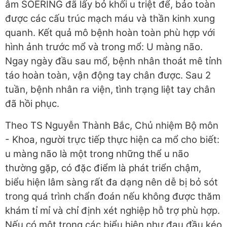
âm SOERING đã lấy bỏ khối u triệt để, bảo toàn
được các cấu trúc mạch máu và thần kinh xung
quanh. Kết quả mô bệnh hoàn toàn phù hợp với
hình ảnh trước mổ và trong mổ: U màng não.
Ngay ngày đầu sau mổ, bệnh nhân thoát mê tỉnh
táo hoàn toàn, vận động tay chân được. Sau 2
tuần, bệnh nhân ra viện, tình trạng liệt tay chân
đã hồi phục.
Theo TS Nguyễn Thành Bắc, Chủ nhiệm Bộ môn
- Khoa, người trực tiếp thực hiện ca mổ cho biết:
u màng não là một trong những thể u não
thường gặp, có đặc điểm là phát triển chậm,
biểu hiện lâm sàng rất đa dạng nên dễ bị bỏ sót
trong quá trình chẩn đoán nếu không được thăm
khám tỉ mỉ và chỉ định xét nghiệp hỗ trợ phù hợp.
Nếu có một trong các biểu hiện như đau đầu kéo