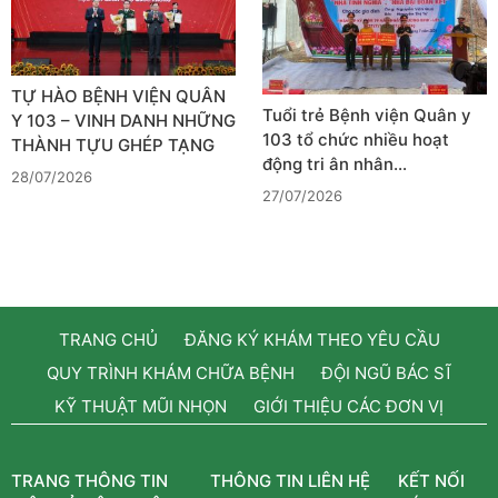
TỰ HÀO BỆNH VIỆN QUÂN
Tuổi trẻ Bệnh viện Quân y
Y 103 – VINH DANH NHỮNG
103 tổ chức nhiều hoạt
THÀNH TỰU GHÉP TẠNG
động tri ân nhân…
28/07/2026
27/07/2026
TRANG CHỦ
ĐĂNG KÝ KHÁM THEO YÊU CẦU
QUY TRÌNH KHÁM CHỮA BỆNH
ĐỘI NGŨ BÁC SĨ
KỸ THUẬT MŨI NHỌN
GIỚI THIỆU CÁC ĐƠN VỊ
TRANG THÔNG TIN
THÔNG TIN LIÊN HỆ
KẾT NỐI