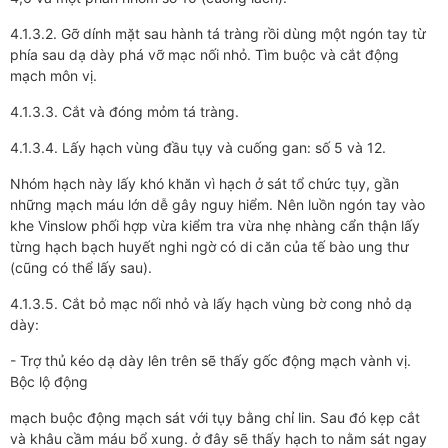
4.1.3.2. Gỡ dính mặt sau hành tá tràng rồi dùng một ngón tay từ
phía sau dạ dày phá vỡ mạc nối nhỏ. Tìm buộc và cắt động
mạch môn vị.
4.1.3.3. Cắt và đóng mỏm tá tràng.
4.1.3.4. Lấy hạch vùng đầu tụy và cuống gan: số 5 và 12.
Nhóm hạch này lấy khó khăn vì hạch ở sát tổ chức tụy, gần
những mạch máu lớn dễ gây nguy hiểm. Nên luồn ngón tay vào
khe Vinslow phối hợp vừa kiểm tra vừa nhẹ nhàng cẩn thận lấy
từng hạch bạch huyết nghi ngờ có di căn của tế bào ung thư
(cũng có thể lấy sau).
4.1.3.5. Cắt bỏ mạc nối nhỏ và lấy hạch vùng bờ cong nhỏ dạ
dày:
- Trợ thủ kéo dạ dày lên trên sẽ thấy gốc động mạch vành vị.
Bộc lộ động
mạch buộc động mạch sát với tụy bằng chỉ lin. Sau đó kẹp cắt
và khâu cầm máu bổ xung. ở đây sẽ thấy hạch to nằm sát ngay