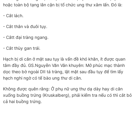
hoặc toàn bộ tạng lân cận bị tổ chức ung thư xâm lấn. Đó là:
- Cắt lách.
- Cắt thân và đuôi tụy.
- Cắtt đại tràng ngang.
- Cắt thùy gan trái.
Hạch bị di căn ở mặt sau tụy là vấn đề khó khăn, ít được quan
tâm đầy đủ. GS.Nguyễn Văn Vân khuyên: Mở phúc mạc thành
dọc theo bờ ngoài DII tá tràng, lật mặt sau đầu tụy để tìm lấy
hạch nghi ngờ có tế bào ung thư di căn.
Không được quên rằng: Ở phụ nữ ung thư dạ dày hay di căn
xuống buồng trứng (Kruskalberg), phải kiểm tra nếu có thì cắt bỏ
cả hai buồng trứng.