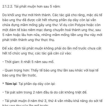
2.1.2.2. Tái phát muộn hơn sau 5 năm:
Do khối ung thư mới hình thành. Các tác giả cho rằng, mặc dù tế
bào ung thư đã được cắt hết nhưng phần dạ dày còn lại vẫn
chứa đựng mầm mống gây ung thư: Ví dụ còn Polype hoặc còn
một đám tế bào niêm mạc đang chuyển hoá thành ung thư, sau
5 năm hoặc lâu hơn nữa, những mầm mống tiền ung thư này mới
phát triển thành ung thư thực thụ.
Để xác định tái phát muộn không phải do lần mổ trước chưa cắt
hết tổ chức ung thư, các tác giả căn cứ vào:
- Thời gian: ít nhất 5 năm sau mổ.
- Quan trọng hơn: Thấy tế bào ung thư lần sau khác với loại tế
bào ung thư lần trước.
*
Tóm lại
: Tại phần dạ dày còn lại:
- Tái pát sớm trong 2 năm đầu là do cắt không triệt để.
- Tái phát muộn ở năm thứ 3, thứ 4 vẫn nhiều khả năng do sót tế
bào ung thư của lần mổ trước.