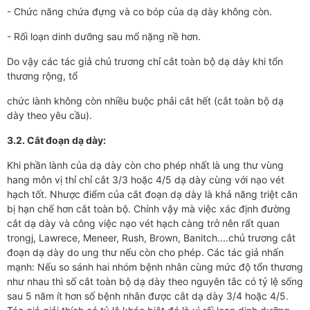
- Chức năng chứa đựng và co bóp của dạ dày không còn.
- Rối loạn dinh dưỡng sau mổ nặng nề hơn.
Do vậy các tác giả chủ trương chỉ cắt toàn bộ dạ dày khi tổn
thương rộng, tổ
chức lành không còn nhiều buộc phải cắt hết (cắt toàn bộ dạ
dày theo yêu cầu).
3.2. Cắt đoạn dạ dày:
Khi phần lành của dạ dày còn cho phép nhất là ung thư vùng
hang môn vị thỉ chỉ cắt 3/3 hoặc 4/5 dạ dày cùng với nạo vét
hạch tốt. Nhược điểm của cắt đoạn dạ dày là khả năng triệt căn
bị hạn chế hơn cắt toàn bộ. Chính vậy mà việc xác định đường
cắt dạ dày và công việc nạo vét hạch càng trở nên rất quan
trongj, Lawrece, Meneer, Rush, Brown, Banitch....chủ trương cắt
đoạn dạ dày do ung thư nếu còn cho phép. Các tác giả nhấn
mạnh: Nếu so sánh hai nhóm bệnh nhân cùng mức độ tổn thương
như nhau thì số cắt toàn bộ dạ dày theo nguyên tắc có tỷ lệ sống
sau 5 năm ít hơn số bệnh nhân được cắt dạ dày 3/4 hoặc 4/5.