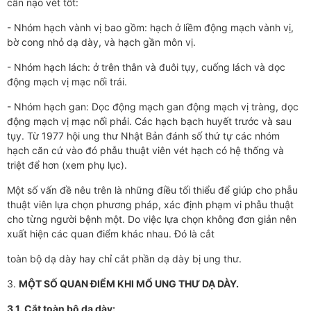
cần nạo vét tốt:
- Nhóm hạch vành vị bao gồm: hạch ở liềm động mạch vành vị,
bờ cong nhỏ dạ dày, và hạch gần môn vị.
- Nhóm hạch lách: ở trên thân và đuôi tụy, cuống lách và dọc
động mạch vị mạc nối trái.
- Nhóm hạch gan: Dọc động mạch gan động mạch vị tràng, dọc
động mạch vị mạc nối phải. Các hạch bạch huyết trước và sau
tụy. Từ 1977 hội ung thư Nhật Bản đánh số thứ tự các nhóm
hạch căn cứ vào đó phẫu thuật viên vét hạch có hệ thống và
triệt để hơn (xem phụ lục).
Một số vấn đề nêu trên là những điều tối thiểu để giúp cho phẫu
thuật viên lựa chọn phương pháp, xác định phạm vi phẫu thuật
cho từng người bệnh một. Do việc lựa chọn không đơn giản nên
xuất hiện các quan điểm khác nhau. Đó là cắt
toàn bộ dạ dày hay chỉ cắt phần dạ dày bị ung thư.
3.
MỘT SỐ QUAN ĐIỂM KHI MỔ UNG THƯ DẠ DÀY.
3.1. Cắt toàn bộ dạ dày: