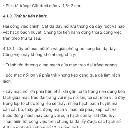
- Phía tá tràng: Cắt dưới môn vị 1,5- 2 cm.
4.1.3. Thứ tự tiến hành:
Hai công việc chính: Cắt dạ dày nối lưu thông dạ dày ruột và nạo
vét hạch bạch huyết. Chúng tôi tiến hành đồng thời 2 công việc
trên theo thứ tự sau:
4.1.3.1. Lấy bỏ mạc nối lớn và giải phóng bờ cong lớn dạ dày.
Công việc này không khó nhưng chú ý:
- Tránh tổn thương cung mạch của mạc treo đại tràng ngang.
- Bóc mạc nối lớn vể phía trái không kéo căng quá dễ làm rách
lách.
- Lấy mạc nối lớn phía bên phải khi gần tới tá tràng nên dùng kéo
tách giữa mạc treo đại tràng vơí mạc nối lớn, tới sát môn vị. ở đây
trong lớp tổ chức lỏng lẻo sẽ thấy: nhiều hạch bạch huyết mà
cần cắt bỏ, thấy gốc động mạch vị mạc nối phải, kẹp, cắt và
buộc động mạch này cùng với cụm hạch còn lại sát đầu tụy.
Thực hiện tốt công việc trên chúng ta đã lấy được các hạch số
4,6 và một phần nhóm số 10 (cuống lách).