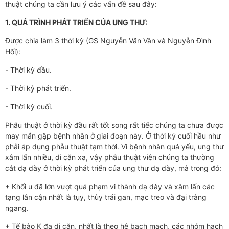
thuật chúng ta cần lưu ý các vấn đề sau đây:
1. QUÁ TRÌNH PHÁT TRIỂN CỦA UNG THƯ:
Được chia làm 3 thời kỳ (GS Nguyễn Văn Vân và Nguyễn Đình
Hối):
- Thời kỳ đầu.
- Thời kỳ phát triển.
- Thời kỳ cuối.
Phẫu thuật ở thời kỳ đầu rất tốt song rất tiếc chúng ta chưa được
may mắn gặp bệnh nhân ở giai đoạn này. Ở thời ký cuối hầu như
phải áp dụng phẫu thuật tạm thời. Vì bệnh nhân quá yếu, ung thư
xâm lấn nhiều, di căn xa, vậy phẫu thuật viên chúng ta thường
cắt dạ dày ở thời kỳ phát triển của ung thư dạ dày, mà trong đó:
+ Khối u đã lớn vượt quá phạm vi thành dạ dày và xâm lấn các
tạng lân cận nhất là tụy, thùy trái gan, mạc treo và đại tràng
ngang.
+ Tế bào K đa di căn, nhất là theo hệ bạch mạch, các nhóm hạch