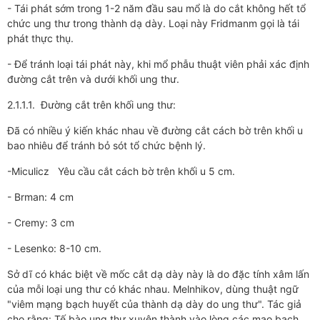
- Tái phát sớm trong 1-2 năm đầu sau mổ là do cắt không hết tổ
chức ung thư trong thành dạ dày. Loại này Fridmanm gọi là tái
phát thực thụ.
- Để tránh loại tái phát này, khi mổ phẫu thuật viên phải xác định
đường cắt trên và dưới khối ung thư.
2.1.1.1. Đường cắt trên khối ung thư:
Đã có nhiều ý kiến khác nhau về đường cắt cách bờ trên khối u
bao nhiêu để tránh bỏ sót tổ chức bệnh lý.
-Miculicz Yêu cầu cắt cách bờ trên khối u 5 cm.
- Brman: 4 cm
- Cremy: 3 cm
- Lesenko: 8-10 cm.
Sở dĩ có khác biệt về mốc cắt dạ dày này là do đặc tính xâm lấn
của mỗi loại ung thư có khác nhau. Melnhikov, dùng thuật ngữ
"viêm mạng bạch huyết của thành dạ dày do ung thư". Tác giả
cho rằng: Tế bào ung thư xuyên thành vào lòng các mao bạch