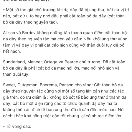
- Một số tác giả chủ trương khi dạ dày đã bị ung thư, bất cứ vị trí
nào, bất cứ u to hay nhỏ đều phải cắt toàn bộ dạ dày (cắt toàn
bộ dạ dày theo nguyên tắc).
Allison và Borriov không những tán thành quan điểm cắt toàn bộ
dạ dày theo nguyên tắc mà còn yêu cầu: Nếu khối ung thư vùng
tâm vị và đáy vị phải cắt cảo lách cùng với thân đuôi tụy để bỏ
hết hạch.
Sunderland, Meneer, Ortega và Pearce chủ trương: Đã cắt toàn
bộ dạ dày là phải cắt bỏ cả mạc nối lớn, mạc nối nhỏ lách và
thân đuôi tụy.
Sweet, Gutgeman, Boerema, Ranson cho rằng: Cắt toàn bộ dạ
dày theo nguyên tắc cùng với một số tạng lân cận như các tác
giả trên, có ưu điểm là : không bỏ sót tế bào ung thư ở thành dạ
dày, cắt bỏ một diện rộng các tổ chức quanh dạ dày mà ta
không thể xác định tế bào ung thư đã di căn đến mức nào. Nói
cách khác khả năng triệt căn tốt nhưng lại có nhược điểm lớn.
- Tử vong cao.