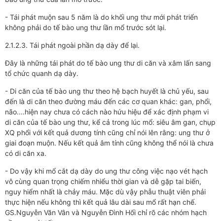
- Tái phát muộn sau 5 năm là do khối ung thư mới phát triển
không phải do tế bào ung thư lần mổ trước sót lại.
2.1.2.3. Tái phát ngoài phần dạ dày để lại.
Đây là những tái phát do tế bào ung thư di căn và xâm lấn sang
tổ chức quanh dạ dày.
- Di căn của tế bào ung thư theo hệ bạch huyết là chủ yếu, sau
đến là di căn theo đường máu đến các cơ quan khác: gan, phổi,
não....hiện nay chưa có cách nào hứu hiệu để xác định phạm vi
di căn của tế bào ung thư, kể cả trong lúc mổ: siêu âm gan, chụp
XQ phổi với kết quả dương tính cũng chỉ nói lên rằng: ung thư ở
giai đoạn muộn. Nếu kết quả âm tính cũng không thể nói là chưa
có di căn xa.
- Do vậy khi mổ cắt dạ dày do ung thư công việc nạo vét hạch
vô cùng quan trọng chiếm nhiểu thời gian và dễ gặp tai biến,
nguy hiểm nhất là chảy máu. Mặc dù vậy phẫu thuật viên phải
thực hiện nếu không thì kết quả lâu dài sau mổ rất hạn chế.
GS.Nguyễn Văn Vân và Nguyễn Đình Hối chỉ rõ các nhóm hạch