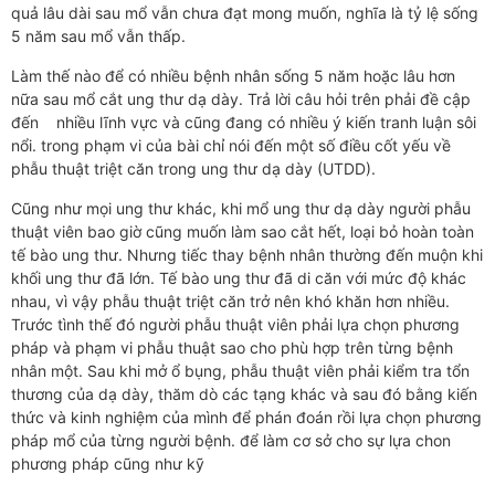
quả lâu dài sau mổ vẫn chưa đạt mong muốn, nghĩa là tỷ lệ sống
5 năm sau mổ vẫn thấp.
Làm thế nào để có nhiều bệnh nhân sống 5 năm hoặc lâu hơn
nữa sau mổ cắt ung thư dạ dày. Trả lời câu hỏi trên phải đề cập
đến nhiều lĩnh vực và cũng đang có nhiều ý kiến tranh luận sôi
nổi. trong phạm vi của bài chỉ nói đến một số điều cốt yếu về
phẫu thuật triệt căn trong ung thư dạ dày (UTDD).
Cũng như mọi ung thư khác, khi mổ ung thư dạ dày người phẫu
thuật viên bao giờ cũng muốn làm sao cắt hết, loại bỏ hoàn toàn
tế bào ung thư. Nhưng tiếc thay bệnh nhân thường đến muộn khi
khối ung thư đã lớn. Tế bào ung thư đã di căn với mức độ khác
nhau, vì vậy phẫu thuật triệt căn trở nên khó khăn hơn nhiều.
Trước tình thế đó người phẫu thuật viên phải lựa chọn phương
pháp và phạm vi phẫu thuật sao cho phù hợp trên từng bệnh
nhân một. Sau khi mở ổ bụng, phẫu thuật viên phải kiểm tra tổn
thương của dạ dày, thăm dò các tạng khác và sau đó bằng kiến
thức và kinh nghiệm của mình để phán đoán rồi lựa chọn phương
pháp mổ của từng người bệnh. để làm cơ sở cho sự lựa chon
phương pháp cũng như kỹ