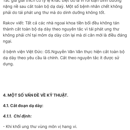
Tác giả giải thích có tỷ lệ khác biệt đó là vì rối loạn dinh dưỡng
nặng nề sau cắt toàn bộ dạ daỳ. Một số bệnh nhân chết không
phải do tái phát ung thư mà do dinh dưỡng không tốt.
Rakov viết: Tất cả các nhà ngoai khoa tiền bối đều không tán
thành cắt toàn bộ dạ dày theo nguyên tắc vì tái phát ung thư
không phải chỉ tại mỏm dạ dày còn lại mà di căn mới là điều đáng
ngại.
ở bệnh viện Việt Đức: GS.Nguyễn Văn Vân thực hiện cắt toàn bộ
dạ dày theo yêu cầu là chính. Cắt theo nguyên tắc ít được sử
dụng.
4. MỘT SỐ VẤN ĐỀ VỀ KỸ THUẬT.
4.1. Cắt đoạn dạ dày:
4.1.1. Chỉ định:
- Khi khối ung thư vùng môn vị hang vi.