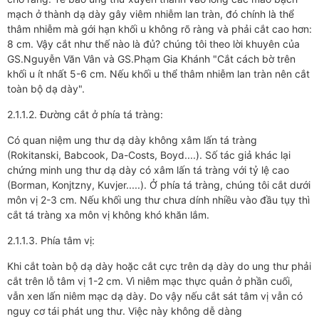
mạch ở thành dạ dày gây viêm nhiễm lan tràn, đó chính là thể
thâm nhiễm mà gới hạn khối u không rõ ràng và phải cắt cao hơn:
8 cm. Vậy cắt như thế nào là đủ? chúng tôi theo lời khuyên của
GS.Nguyễn Văn Vân và GS.Phạm Gia Khánh "Cắt cách bờ trên
khối u ít nhất 5-6 cm. Nếu khối u thể thâm nhiễm lan tràn nên cắt
toàn bộ dạ dày".
2.1.1.2. Đường cắt ở phía tá tràng:
Có quan niệm ung thư dạ dày không xâm lấn tá tràng
(Rokitanski, Babcook, Da-Costs, Boyd....). Số tác giả khác lại
chứng minh ung thư dạ dày có xâm lấn tá tràng với tỷ lệ cao
(Borman, Konjtzny, Kuvjer.....). Ở phía tá tràng, chúng tôi cắt dưới
môn vị 2-3 cm. Nếu khối ung thư chưa dính nhiều vào đầu tụy thì
cắt tá tràng xa môn vị không khó khăn lắm.
2.1.1.3. Phía tâm vị:
Khi cắt toàn bộ dạ dày hoặc cắt cực trên dạ dày do ung thư phải
cắt trên lỗ tâm vị 1-2 cm. Vì niêm mạc thực quản ở phần cuối,
vẫn xen lấn niêm mạc dạ dày. Do vậy nếu cắt sát tâm vị vẫn có
nguy cơ tái phát ung thư. Việc này không dễ dàng