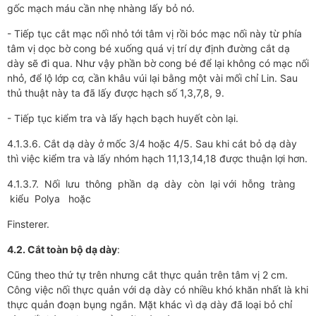
gốc mạch máu cần nhẹ nhàng lấy bỏ nó.
- Tiếp tục cắt mạc nối nhỏ tới tâm vị rồi bóc mạc nối này từ phía
tâm vị dọc bờ cong bé xuống quá vị trí dự định đường cắt dạ
dày sẽ đi qua. Như vậy phần bờ cong bé để lại không có mạc nối
nhỏ, để lộ lớp cơ, cần khâu vúi lại bằng một vài mối chỉ Lin. Sau
thủ thuật này ta đã lấy được hạch số 1,3,7,8, 9.
- Tiếp tục kiểm tra và lấy hạch bạch huyết còn lại.
4.1.3.6. Cắt dạ dày ở mốc 3/4 hoặc 4/5. Sau khi cát bỏ dạ dày
thì việc kiểm tra và lấy nhóm hạch 11,13,14,18 được thuận lợi hơn.
4.1.3.7. Nối lưu thông phần dạ dày còn lại với hỗng tràng
kiểu Polya hoặc
Finsterer.
4.2. Cắt toàn bộ dạ dày
:
Cũng theo thứ tự trên nhưng cắt thực quản trên tâm vị 2 cm.
Công việc nối thực quản với dạ dày có nhiều khó khăn nhất là khi
thực quản đoạn bụng ngắn. Mặt khác vì dạ dày đã loại bỏ chỉ