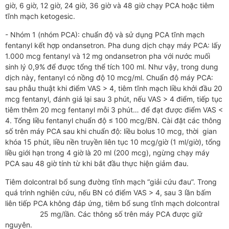
giờ, 6 giờ, 12 giờ, 24 giờ, 36 giờ và 48 giờ chạy PCA hoặc tiêm
tĩnh mạch ketogesic.
- Nhóm 1 (nhóm PCA): chuẩn độ và sử dụng PCA tĩnh mạch
fentanyl kết hợp ondansetron. Pha dung dịch chạy máy PCA: lấy
1.000 mcg fentanyl và 12 mg ondansetron pha với nước muối
sinh lý 0,9% để được tổng thể tích 100 ml. Như vậy, trong dung
dịch này, fentanyl có nồng độ 10 mcg/ml. Chuẩn độ máy PCA:
sau phẫu thuật khi điểm VAS > 4, tiêm tĩnh mạch liều khởi đầu 20
mcg fentanyl, đánh giá lại sau 3 phút, nếu VAS > 4 điểm, tiếp tục
tiêm thêm 20 mcg fentanyl mỗi 3 phút… để đạt được điểm VAS <
4. Tổng liều fentanyl chuẩn độ ≤ 100 mcg/BN. Cài đặt các thông
số trên máy PCA sau khi chuẩn độ: liều bolus 10 mcg, thời gian
khóa 15 phút, liều nền truyền liên tục 10 mcg/giờ (1 ml/giờ), tổng
liều giới hạn trong 4 giờ là 20 ml (200 mcg), ngừng chạy máy
PCA sau 48 giờ tính từ khi bắt đầu thực hiện giảm đau.
Tiêm dolcontral bổ sung đường tĩnh mạch “giải cứu đau”. Trong
quá trình nghiên cứu, nếu BN có điểm VAS > 4, sau 3 lần bấm
liên tiếp PCA không đáp ứng, tiêm bổ sung tĩnh mạch dolcontral
25 mg/lần. Các thông số trên máy PCA được giữ
nguyên.