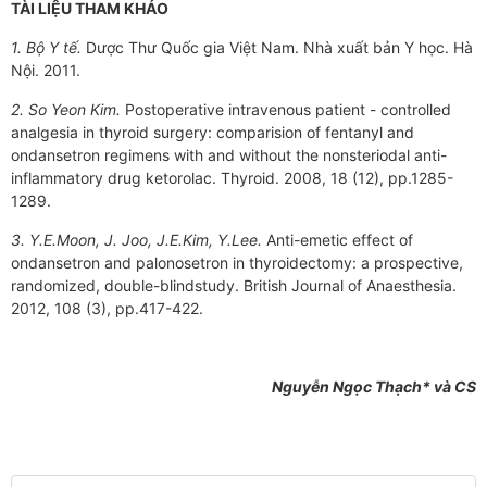
TÀI LIỆU THAM KHẢO
1. Bộ Y tế.
Dược Thư Quốc gia Việt Nam.
Nhà xuất bản Y học. Hà
Nội. 2011.
2. So Yeon Kim.
Postoperative intravenous patient - controlled
analgesia in thyroid surgery: comparision of fentanyl and
ondansetron regimens with and without the nonsteriodal anti-
inflammatory drug ketorolac. Thyroid. 2008, 18 (12), pp.1285-
1289.
3. Y.E.Moon, J. Joo, J.E.Kim, Y.Lee.
Anti-emetic effect of
ondansetron and palonosetron in thyroidectomy: a prospective,
randomized, double-blindstudy. British Journal of Anaesthesia.
2012, 108 (3), pp.417-422.
Nguyễn Ngọc Thạch* và CS