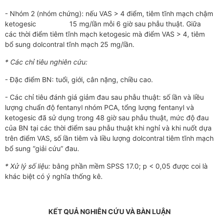
- Nhóm 2 (nhóm chứng): nếu VAS > 4 điểm, tiêm tĩnh mạch chậm
ketogesic 15 mg/lần mỗi 6 giờ sau phẫu thuật. Giữa
các thời điểm tiêm tĩnh mạch ketogesic mà điểm VAS > 4, tiêm
bổ sung dolcontral tĩnh mạch 25 mg/lần.
* Các chỉ tiêu nghiên cứu:
- Đặc điểm BN: tuổi, giới, cân nặng, chiều cao.
- Các chỉ tiêu đánh giá giảm đau sau phẫu thuật: số lần và liều
lượng chuẩn độ fentanyl nhóm PCA, tổng lượng fentanyl và
ketogesic đã sử dụng trong 48 giờ sau phẫu thuật, mức độ đau
của BN tại các thời điểm sau phẫu thuật khi nghỉ và khi nuốt dựa
trên điểm VAS, số lần tiêm và liều lượng dolcontral tiêm tĩnh mạch
bổ sung “giải cứu” đau.
* Xử lý số liệu:
bằng phần mềm SPSS 17.0; p < 0,05 được coi là
khác biệt có ý nghĩa thống kê.
KẾT QUẢ NGHIÊN CỨU VÀ BÀN LUẬN