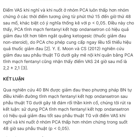
Điểm VAS khi nghỉ và khi nuốt ở nhóm PCA luôn thấp hơn nhóm
chứng ở các thời điểm tương ứng từ phút thứ 15 đến giờ thứ 48
sau mổ, khác biệt có ý nghĩa thống kê với p < 0,05. Điều này cho
thấy, PCA tĩnh mạch fentanyl kết hợp ondansetron có hiệu quả
giảm đau tốt hơn tiêm ngắt quãng ketogesic (thuốc giảm đau
non-steroid), do PCA cho phép cung cấp ngay liều tối thiểu hiệu
quả thuốc giảm đau [2]. Y. E. Moon và CS (2012) nghiên cứu
giảm đau sau phẫu thuật TG dưới gây mê nội khí quản bằng PCA
tĩnh mạch fentanyl cũng nhận thấy điểm VAS 24 giờ sau mổ là
2,2 ± 2,1 [3].
KẾT LUẬN
Qua nghiên cứu 40 BN được giảm đau theo phương pháp BN tự
điều khiển đường tĩnh mạch fentanyl kết hợp ondansetron sau
phẫu thuật TG dưới gây tê đám rối thần kinh cổ, chúng tôi rút ra
kết luận: sử dụng PCA tĩnh mạch fentanyl kết hợp ondansetron
có hiệu quả giảm đau tốt sau phẫu thuật TG với điểm VAS khi
nghỉ và khi nuốt ở nhóm PCA thấp hơn nhóm chứng trong suốt
48 giờ sau phẫu thuật (p < 0,05).