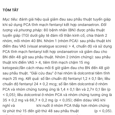
TÓM TẮT
Mục tiêu:
đánh giá hiệu quả giảm đau sau phẫu thuật tuyến giáp
khi sử dụng PCA tĩnh mạch fentanyl kết hợp ondansetron.
Đối
tượng và phương pháp:
80 bệnh nhân (BN) được phẫu thuật
tuyến giáp (TG) dưới gây tê đám rối thần kinh cổ, chia thành 2
nhóm, mỗi nhóm 40 BN. Nhóm 1 (nhóm PCA): sau phẫu thuật khi
điểm đau VAS (visual analogue scores) > 4, chuẩn độ và sử dụng
PCA tĩnh mạch fentanyl kết hợp ondansetron và giảm đau cho
BN đến 48 giờ sau phẫu thuật. Nhóm 2 (nhóm chứng): sau phẫu
thuật khi điểm VAS > 4, tiêm tĩnh mạch chậm 15 mg
ketogesic/lần cách nhau mỗi 6 giờ giảm đau cho BN đến 48 giờ
sau phẫu thuật. “Giải cứu đau” ở hai nhóm là dolcontral tiêm tĩnh
mạch 25 mg.
Kết quả:
số lần chuẩn độ fentanyl 1,2 ± 0,1 lần; liều
chuẩn độ fentanyl 24 ± 0,2 mcg; số lần tiêm dolcontral ở nhóm
PCA và nhóm chứng tương ứng là 1,4 ± 0,1 lần và 2,7± 0,1 lần (p
< 0,05); liều dolcontral ở nhóm PCA và nhóm chứng tương ứng là
35 ± 0,2 mg và 66,7 ± 0,2 mg (p < 0,05); điểm ddau VAS khi
nghỉ và khi nuốt ở nhóm PCA thấp hơn nhóm chứng
từ phút thứ 15 đến giờ thứ 48 sau phẫu thuật (p < 0,05).