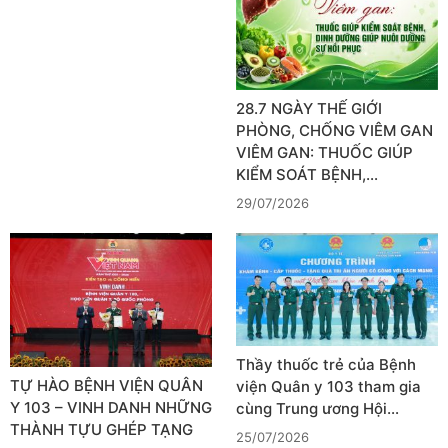
28.7 NGÀY THẾ GIỚI
PHÒNG, CHỐNG VIÊM GAN
VIÊM GAN: THUỐC GIÚP
KIỂM SOÁT BỆNH,…
29/07/2026
Thầy thuốc trẻ của Bệnh
TỰ HÀO BỆNH VIỆN QUÂN
viện Quân y 103 tham gia
Y 103 – VINH DANH NHỮNG
cùng Trung ương Hội…
THÀNH TỰU GHÉP TẠNG
25/07/2026