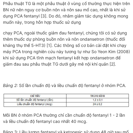
Phẫu thuật TG là một phẫu thuật ở vùng cổ thường thực hiện trên
BN nữ nên nguy cơ buồn nôn và nôn sau mổ cao, nhất là khi sử
dụng PCA fentanyl [3]. Do đó, nhằm giảm tác dụng không mong
muốn này, trong hỗn hợp thuốc sử dụng
chạy PCA, ngoài thuốc giảm đau fentanyl, chúng tôi có sử dụng
thêm thuốc dự phòng buồn nôn và nôn ondansetron (thuốc đối
kháng thụ thể 5-HT3) [1]. Các thông số cơ bản cài đặt khi chạy
máy PCA trong nghiên cứu này tương tự như So Yeon Kim (2008)
khi sử dụng PCA tĩnh mạch fentanyl kết hợp ondansetron để
giảm đau sau phẫu thuật TG dưới gây mê nội khí quản [2].
Bảng 2:
Số lần chuẩn độ và liều chuẩn độ fentanyl ở nhóm PCA.
Mỗi BN ở nhóm PCA thường chỉ cần chuẩn độ fentanyl 1 - 2 lần
và liều chuẩn độ fentanyl cao nhất 40 mcg.
Bảng 3: Liều lượng fentanyl và ketogesic sử dụng 48 giờ sau mổ.