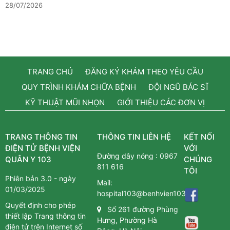
28/07/2026
TRANG CHỦ
ĐĂNG KÝ KHÁM THEO YÊU CẦU
QUY TRÌNH KHÁM CHỮA BỆNH
ĐỘI NGŨ BÁC SĨ
KỸ THUẬT MŨI NHỌN
GIỚI THIỆU CÁC ĐƠN VỊ
TRANG THÔNG TIN
THÔNG TIN LIÊN HỆ
KẾT NỐI
ĐIỆN TỬ BỆNH VIỆN
VỚI
Đường dây nóng :
0967
QUÂN Y 103
CHÚNG
811 616
TÔI
Phiên bản 3.0 - ngày
Mail:
01/03/2025
hospital103@benhvien103.vn
Quyết định cho phép
Số 261 đường Phùng
thiết lập Trang thông tin
Hưng, Phường Hà
điện tử trên Internet số