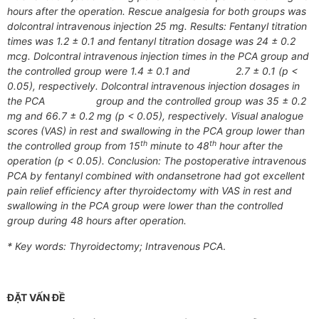
hours after the operation. Rescue analgesia for both groups was
dolcontral intravenous injection 25 mg. Results: Fentanyl titration
times was 1.2 ± 0.1 and fentanyl titration dosage was 24 ± 0.2
mcg. Dolcontral intravenous injection times in the PCA group and
the controlled group were 1.4 ± 0.1 and 2.7 ± 0.1 (p <
0.05), respectively. Dolcontral intravenous injection dosages in
the PCA group and the controlled group was 35 ± 0.2
mg and 66.7 ± 0.2 mg (p < 0.05), respectively.
Visual analogue
scores (VAS) in rest and swallowing in the PCA group lower than
th
th
the controlled group from 15
minute to 48
hour after the
operation (p < 0.05). Conclusion: The postoperative intravenous
PCA by fentanyl combined with ondansetrone had got excellent
pain relief efficiency after thyroidectomy with VAS in rest and
swallowing in the PCA group were lower than the controlled
group during 48 hours after operation.
* Key words: Thyroidectomy; Intravenous PCA
.
ĐẶT VẤN ĐỀ