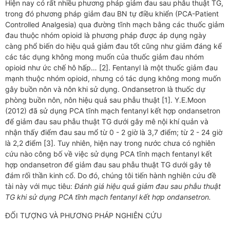
Hiện nay có rất nhiều phương pháp giảm đau sau phẫu thuật TG,
trong đó phương pháp giảm đau BN tự điều khiển (PCA-Patient
Controlled Analgesia) qua đường tĩnh mạch bằng các thuốc giảm
đau thuộc nhóm opioid là phương pháp được áp dụng ngày
càng phổ biến do hiệu quả giảm đau tốt cũng như giảm đáng kể
các tác dụng không mong muốn của thuốc giảm đau nhóm
opioid như ức chế hô hấp… [2]. Fentanyl là một thuốc giảm đau
mạnh thuộc nhóm opioid, nhưng có tác dụng không mong muốn
gây buồn nôn và nôn khi sử dụng. Ondansetron là thuốc dự
phòng buồn nôn, nôn hiệu quả sau phẫu thuật [1]. Y.E.Moon
(2012) đã sử dụng PCA tĩnh mạch fentanyl kết hợp ondansetron
để giảm đau sau phẫu thuật TG dưới gây mê nội khí quản và
nhận thấy điểm đau sau mổ từ 0 - 2 giờ là 3,7 điểm; từ 2 - 24 giờ
là 2,2 điểm [3]. Tuy nhiên, hiện nay trong nước chưa có nghiên
cứu nào công bố về việc sử dụng PCA tĩnh mạch fentanyl kết
hợp ondansetron để giảm đau sau phẫu thuật TG dưới gây tê
đám rối thần kinh cổ. Do đó, chúng tôi tiến hành nghiên cứu đề
tài này với mục tiêu:
Đánh giá hiệu quả giảm đau sau phẫu thuật
TG khi sử dụng PCA tĩnh mạch fentanyl kết hợp ondansetron.
ĐỐI TƯỢNG VÀ PHƯƠNG PHÁP NGHIÊN CỨU