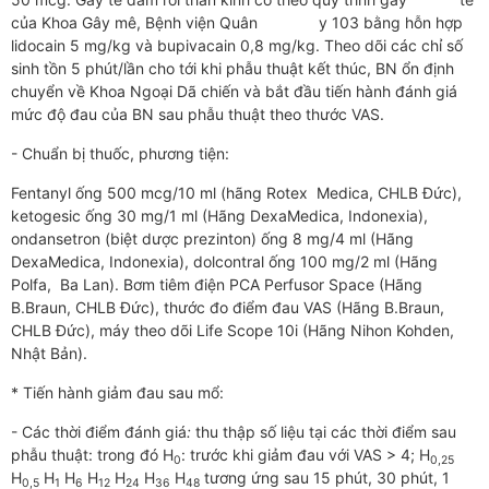
của Khoa Gây mê, Bệnh viện Quân y 103 bằng hỗn hợp
lidocain 5 mg/kg và bupivacain 0,8 mg/kg. Theo dõi các chỉ số
sinh tồn 5 phút/lần cho tới khi phẫu thuật kết thúc, BN ổn định
chuyển về Khoa Ngoại Dã chiến và bắt đầu tiến hành đánh giá
mức độ đau của BN sau phẫu thuật theo thước VAS.
- Chuẩn bị thuốc, phương tiện:
Fentanyl ống 500 mcg/10 ml (hãng Rotex Medica, CHLB Đức),
ketogesic ống 30 mg/1 ml (Hãng DexaMedica, Indonexia),
ondansetron (biệt dược prezinton) ống 8 mg/4 ml (Hãng
DexaMedica, Indonexia), dolcontral ống 100 mg/2 ml (Hãng
Polfa, Ba Lan). Bơm tiêm điện PCA Perfusor Space (Hãng
B.Braun, CHLB Đức), thước đo điểm đau VAS (Hãng B.Braun,
CHLB Đức), máy theo dõi Life Scope 10i (Hãng Nihon Kohden,
Nhật Bản).
* Tiến hành giảm đau sau mổ:
- Các thời điểm đánh giá
:
thu thập số liệu tại các thời điểm sau
phẫu thuật: trong đó H
: trước khi giảm đau với VAS > 4; H
0
0,25
H
H
H
H
H
H
H
tương ứng sau 15 phút, 30 phút, 1
0,5
1
6
12
24
36
48