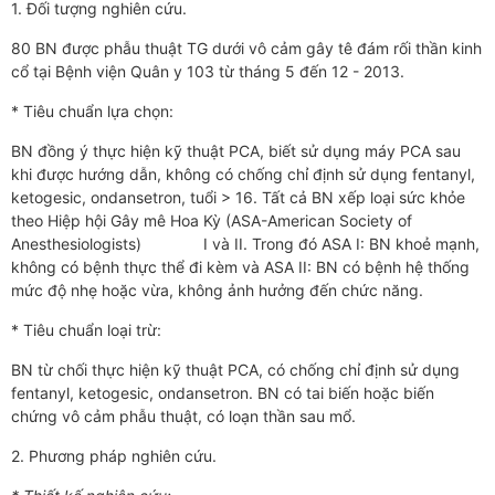
1. Đối tượng nghiên cứu.
80 BN được phẫu thuật TG dưới vô cảm gây tê đám rối thần kinh
cổ tại Bệnh viện Quân y 103 từ tháng 5 đến 12 - 2013.
* Tiêu chuẩn lựa chọn:
BN đồng ý thực hiện kỹ thuật PCA, biết sử dụng máy PCA sau
khi được hướng dẫn, không có chống chỉ định sử dụng fentanyl,
ketogesic, ondansetron, tuổi > 16. Tất cả BN xếp loại sức khỏe
theo Hiệp hội Gây mê Hoa Kỳ (ASA-American Society of
Anesthesiologists) I và II. Trong đó ASA I: BN khoẻ mạnh,
không có bệnh thực thể đi kèm và ASA II: BN có bệnh hệ thống
mức độ nhẹ hoặc vừa, không ảnh hưởng đến chức năng.
* Tiêu chuẩn loại trừ:
BN từ chối thực hiện kỹ thuật PCA, có chống chỉ định sử dụng
fentanyl, ketogesic, ondansetron. BN có tai biến hoặc biến
chứng vô cảm phẫu thuật, có loạn thần sau mổ.
2. Phương pháp nghiên cứu.