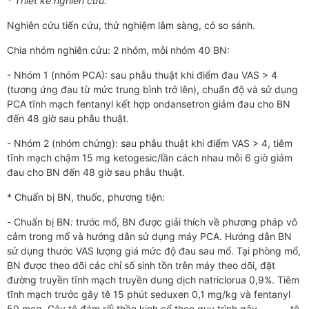
* Thiết kế nghiên cứu
:
Nghiên cứu tiến cứu, thử nghiệm lâm sàng, có so sánh.
Chia nhóm nghiên cứu: 2 nhóm, mỗi nhóm 40 BN:
- Nhóm 1 (nhóm PCA): sau phẫu thuật khi điểm đau VAS > 4
(tương ứng đau từ mức trung bình trở lên), chuẩn độ và sử dụng
PCA tĩnh mạch fentanyl kết hợp ondansetron giảm đau cho BN
đến 48 giờ sau phẫu thuật.
- Nhóm 2 (nhóm chứng): sau phẫu thuật khi điểm VAS > 4, tiêm
tĩnh mạch chậm 15 mg ketogesic/lần cách nhau mỗi 6 giờ giảm
đau cho BN đến 48 giờ sau phẫu thuật.
* Chuẩn bị BN, thuốc, phương tiện:
-
Chuẩn bị BN
:
trước mổ, BN được giải thích về phương pháp vô
cảm trong mổ và hướng dẫn sử dụng máy PCA. Hướng dẫn BN
sử dụng thước VAS lượng giá mức độ đau sau mổ. Tại phòng mổ,
BN được theo dõi các chỉ số sinh tồn trên máy theo dõi, đặt
đường truyền tĩnh mạch truyền dung dịch natriclorua 0,9%. Tiêm
tĩnh mạch trước gây tê 15 phút seduxen 0,1 mg/kg và fentanyl
50 mcg. Gây tê đám rối thần kinh cổ theo quy trình gây tê