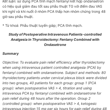
Kết luận:
sử dụng PCA tĩnh mạch fentanyl kết hợp ondansetron
có hiệu quả giảm đau tốt sau phẫu thuật TG với điểm đau VAS
khi nghỉ và khi nuốt ở nhóm PCA thấp hơn nhóm chứng trong 48
giờ sau phẫu thuật.
* Từ khoá: Phẫu thuật tuyến giáp; PCA tĩnh mạch.
Study of Postoperative Intravenous Patients-controlled
Analgesia in Thyroidectomy: Fentany Combined with
Ondasetrone
Summary
Objective: To evaluate pain relief efficiency after thyroidectomy
when using intravenous patient controlled analgesia (PCA) by
fentanyl combined with ondansetrone. Subject and methods: 80
thyroidectomy patients under cervical plexus block were divided
into two groups, 40 patients for each group: group 1 (PCA
group): when postoperative VAS > 4, titration and using
intravenous PCA by fentanyl combined with ondansetrone for
pain relief during 48 hours after the operation. Group 2
(controlled group): when postoperative VAS > 4, ketogesic
intravenous injection 15 mg per six hours for pain relief during 48