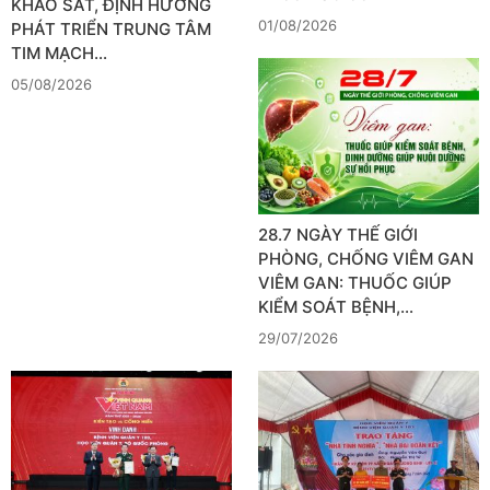
KHẢO SÁT, ĐỊNH HƯỚNG
01/08/2026
PHÁT TRIỂN TRUNG TÂM
TIM MẠCH…
05/08/2026
28.7 NGÀY THẾ GIỚI
PHÒNG, CHỐNG VIÊM GAN
VIÊM GAN: THUỐC GIÚP
KIỂM SOÁT BỆNH,…
29/07/2026