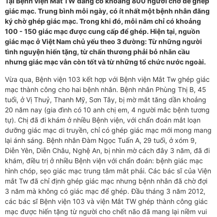
Tại Bệnh viện Mắt TW đang có khoảng 800 người chờ để ghép
giác mạc. Trung bình mỗi ngày, có ít nhất một bệnh nhân đăng
ký chờ ghép giác mạc. Trong khi đó, mỗi năm chỉ có khoảng
100 - 150 giác mạc được cung cấp để ghép. Hiện tại, nguồn
giác mạc ở Việt Nam chủ yếu theo 3 đường: Từ những người
tình nguyện hiến tặng, từ chấn thương phải bỏ nhãn cầu
nhưng giác mạc vẫn còn tốt và từ những tổ chức nước ngoài.
Vừa qua, Bệnh viện 103 kết hợp với Bệnh viện Mắt Tw ghép giác
mạc thành công cho hai bệnh nhân. Bệnh nhân Phùng Thị B, 45
tuổi, ở Vị Thuỷ, Thanh Mỹ, Sơn Tây, bị mờ mắt tăng dần khoảng
20 năm nay (gia đình có 10 anh chị em, 4 người mắc bệnh tương
tự). Chị đã đi khám ở nhiều Bệnh viện, với chẩn đoán mắt loạn
dưỡng giác mạc di truyền, chỉ có ghép giác mạc mới mong mang
lại ánh sáng. Bệnh nhân Đàm Ngọc Tuấn A, 29 tuổi, ở xóm 9,
Diễn Yên, Diễn Châu, Nghệ An, bị nhìn mờ cách đây 3 năm, đã đi
khám, điều trị ở nhiều Bệnh viện với chẩn đoán: bệnh giác mạc
hình chóp, sẹo giác mạc trung tâm mắt phải. Các bác sĩ của Viện
mắt Tw đã chỉ định ghép giác mạc nhưng bệnh nhân đã chờ đợi
3 năm mà không có giác mạc để ghép. Đầu tháng 3 năm 2012,
các bác sĩ Bệnh viện 103 và viện Mắt TW ghép thành công giác
mạc được hiến tặng từ người cho chết não đã mang lại niềm vui