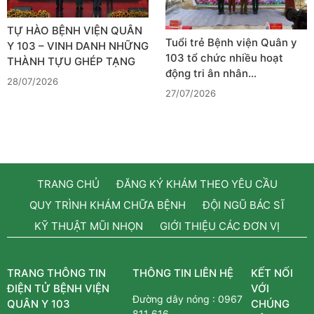
TỰ HÀO BỆNH VIỆN QUÂN
Tuổi trẻ Bệnh viện Quân y
Y 103 – VINH DANH NHỮNG
103 tổ chức nhiều hoạt
THÀNH TỰU GHÉP TẠNG
động tri ân nhân…
28/07/2026
27/07/2026
TRANG CHỦ
ĐĂNG KÝ KHÁM THEO YÊU CẦU
QUY TRÌNH KHÁM CHỮA BỆNH
ĐỘI NGŨ BÁC SĨ
KỸ THUẬT MŨI NHỌN
GIỚI THIỆU CÁC ĐƠN VỊ
TRANG THÔNG TIN
THÔNG TIN LIÊN HỆ
KẾT NỐI
ĐIỆN TỬ BỆNH VIỆN
VỚI
Đường dây nóng :
0967
QUÂN Y 103
CHÚNG
811 616