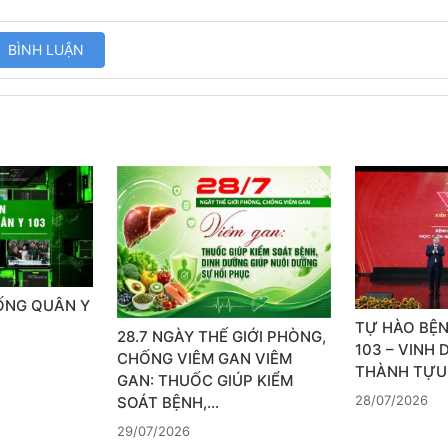
SỐNG QUÂN Y
TỰ HÀO BỆN
28.7 NGÀY THẾ GIỚI PHÒNG,
103 – VINH
CHỐNG VIÊM GAN VIÊM
THÀNH TỰU
GAN: THUỐC GIÚP KIỂM
28/07/2026
SOÁT BỆNH,…
29/07/2026