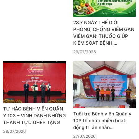
28.7 NGÀY THẾ GIỚI
PHÒNG, CHỐNG VIÊM GAN
VIÊM GAN: THUỐC GIÚP
KIỂM SOÁT BỆNH,…
29/07/2026
TỰ HÀO BỆNH VIỆN QUÂN
Tuổi trẻ Bệnh viện Quân y
Y 103 – VINH DANH NHỮNG
103 tổ chức nhiều hoạt
THÀNH TỰU GHÉP TẠNG
động tri ân nhân…
28/07/2026
27/07/2026