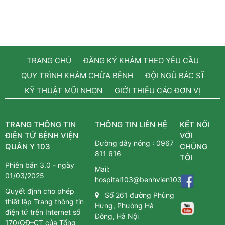
TRANG CHỦ
ĐĂNG KÝ KHÁM THEO YÊU CẦU
QUY TRÌNH KHÁM CHỮA BỆNH
ĐỘI NGŨ BÁC SĨ
KỸ THUẬT MŨI NHỌN
GIỚI THIỆU CÁC ĐƠN VỊ
TRANG THÔNG TIN
THÔNG TIN LIÊN HỆ
KẾT NỐI
ĐIỆN TỬ BỆNH VIỆN
VỚI
Đường dây nóng :
0967
QUÂN Y 103
CHÚNG
811 616
TÔI
Phiên bản 3.0 - ngày
Mail:
01/03/2025
hospital103@benhvien103.vn
Quyết định cho phép
Số 261 đường Phùng
thiết lập Trang thông tin
Hưng, Phường Hà
điện tử trên Internet số
Đông, Hà Nội
170/QĐ–CT của Tổng